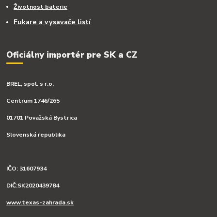
Životnost baterie
Fukare a vysavače listí
Oficiálny importér pre SK a CZ
BREL, spol. s r.o.
Centrum 1746/265
01701 Považská Bystrica
Slovenská republika
IČO: 31607934
DIČ:SK2020439784
www.texas-zahrada.sk