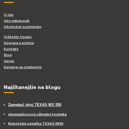
O nás
Ako nakupovať
Obchodné podmienky
Vrátenie tovaru
Doprava a platba
Kontakt
Blog
Servis
Katalog na stiahnutie
Najčítanejšie na blogu
Zametací stroj TEXAS MS 950
Akumulátorová záhradní technika
Robotická sekačka TEXAS RMX