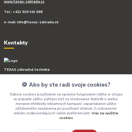
www.texas-zahrada.cz
Tel.: +421 918 341 568
e-mail: info@texas-zahrada.sk
Kontakty
TEXAS záhradná technika
🍪 Ako by ste radi svoje cookies?
+421 918 341 568
(Po-Pia, 8-16 hod.)
Súbory cookies používame na správne fungovanie nášho e-shopu
av prípade vášho súhlasu tiež na sledovanie štatistík o webe,
info@texas-zahrada.sk
meranie efektivity reklamných kampaní, zapamätanie vášho
obľúbeného nastavenia pri používaní stránok, či zobrazenie
reklám zodpovedajúcich vašim preferenciám.
Viac na využitie
cookies