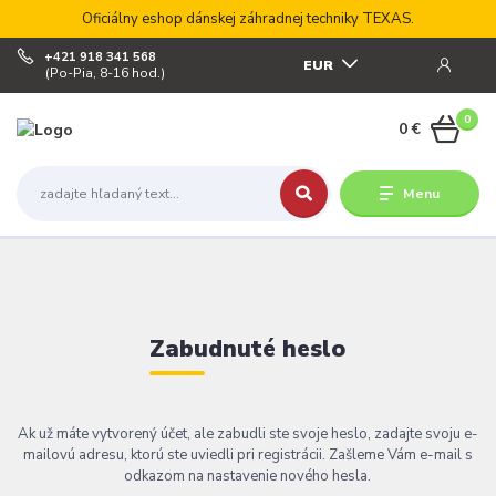
Oficiálny eshop dánskej záhradnej techniky TEXAS.
+421 918 341 568
EUR
(Po-Pia, 8-16 hod.)
0
0 €
Menu
Zabudnuté heslo
Ak už máte vytvorený účet, ale zabudli ste svoje heslo, zadajte svoju e-
mailovú adresu, ktorú ste uviedli pri registrácii. Zašleme Vám e-mail s
odkazom na nastavenie nového hesla.