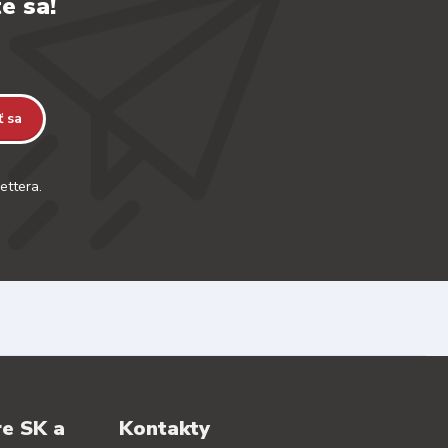
e sa!
ť sa
ettera.
re SK a
Kontakty