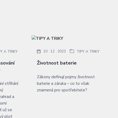
10
12
2023
PY A TRIKY
TIPY A TRIKY
asování
Životnost baterie
ů
Zákony definují pojmy životnost
ní stříhání
baterie a záruka – co to však
ný
znamená pro spotřebitele?
zahrad a
romí
ť už se
ivý plot