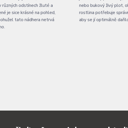
 v různých odstínech žluté a
nebo bukový živý plot, o
ené je sice krásné na pohled,
rostlina potřebuje správ
bohužel tato nádhera netrvá
aby se jí optimálně dařil
ho.