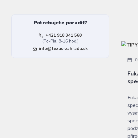
Potrebujete poradiť?
+421 918 341 568
(Po-Pia, 8-16 hod.)
info@texas-zahrada.sk
0
Fuka
spe
Fukar
spec
vysav
spec
podz
příro