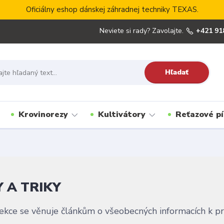
Oficiálny eshop dánskej záhradnej techniky TEXAS.
Neviete si rady? Zavolajte.
+421 91
Hľadať
Krovinorezy
Kultivátory
Reťazové pí
Y A TRIKY
ekce se věnuje článkům o všeobecných informacích k p