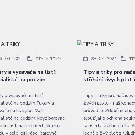
6
08
2024
29
07
2024
TIPY A TRIKY
TI
ry a vysavače na listí:
Tipy a triky pro nač
cialisté na podzim
stříhání živých plot
y a vysavače na listí:
Tipy a triky pro načasová
ialisté na podzim Fukary a
živých plotů - náš koneč
ače na listí jsou Vaši
průvodce. Zdobí mnoho 
ialisté na podzim: když barevné
slouží jako ochrana souk
imní listí na stromech ukazuje
souseda: živého plotu. A
du v celé její kráse, barevné
jedná o živý plot z tújí, ž