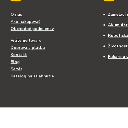
O nás
Zametací 
Ako nakupovať
Akumuláto
Obchodné podmienky
Robotick
Vrátenie tovaru
Životnost
Doprava a platba
Kontakt
Fukare a v
Blog
Servis
Katalog na stiahnutie