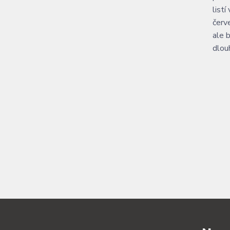
listí
červ
ale 
dlou