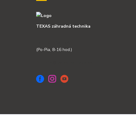
TEXAS záhradná technika
+421 918 341 568
(Po-Pia, 8-16 hod.)
info@texas-zahrada.sk