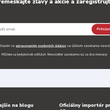
emeškajte zľavy a akcie a zaregistrujt
Prihlási
hlasím so
spracovaním osobných údajov
za účelom zasielania newsl
Môžete sa kedykoľvek odhlásiť. Newsletter zasielame raz za dva mesiace.
ejšie na blogu
Oficiálny importér p