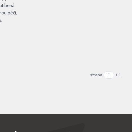
blíbená
nou péči,
o.
strana
z 1