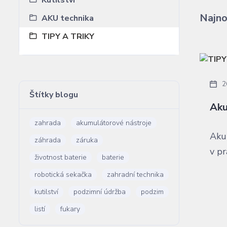
Kutilství
Najno
AKU technika
TIPY A TRIKY
2
Štítky blogu
Aku
zahrada
akumulátorové nástroje
Aku
záhrada
záruka
v pr
životnost baterie
baterie
robotická sekačka
zahradní technika
kutilství
podzimní údržba
podzim
listí
fukary