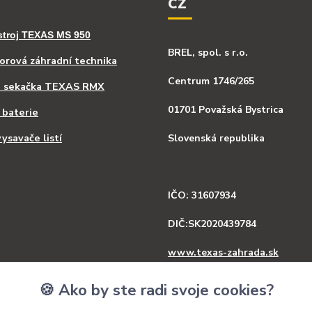
CZ
stroj TEXAS MS 950
BREL, spol. s r.o.
rová záhradní technika
Centrum 1746/265
á sekačka TEXAS RMX
01701 Považská Bystrica
 baterie
ysavače listí
Slovenská republika
IČO: 31607934
DIČ:SK2020439784
www.texas-zahrada.sk
www.texas-zahrada.cz
🍪 Ako by ste radi svoje cookies?
Tel.: +421 918 341 568