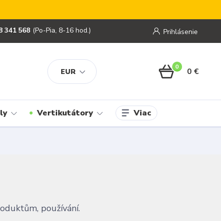
8 341 568
(Po-Pia, 8-16 hod.)
Prihlásenie
0
0 €
EUR
Viac
ly
Vertikutátory
roduktům, používání.