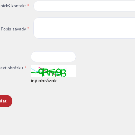
onický kontakt
*
Popis závady
*
text obrázku
*
iný obrázok