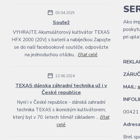
SE
03.04.2025
Ako imp
Souťež
poskytu
VYHRAJTE Akumulátorový kultivátor TEXAS
pri upl
HFX 2000 (20V) s baterií a nabíječkou Zapojte
se do naší facebookové soutěže, odpovězte
na jednoduchou otázku...
čítať celé
REKLA
ZÁRUČ
13.06.2024
TEXAS dánska záhradní technika už i v
MAIL:
České republice
INFOL
Nyní i v České republice - dánská zahradní
technika TEXAS s ikonickým kultivátorem,
00
který byl v 70. letech téměř základem ...
čítať
Adresa
celé
Br