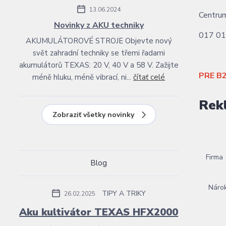
13.06.2024
Centru
Novinky z AKU techniky
017 01
AKUMULÁTOROVÉ STROJE Objevte nový
svět zahradní techniky se třemi řadami
akumulátorů TEXAS: 20 V, 40 V a 58 V. Zažijte
PRE B2
méně hluku, méně vibrací, ni...
čítať celé
Rek
Zobraziť všetky novinky
Firma 
Blog
Nárok
TIPY A TRIKY
26.02.2025
Aku kultivátor TEXAS HFX2000