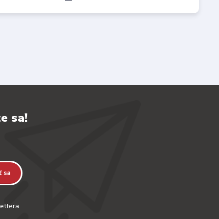
e sa!
ť sa
ettera.