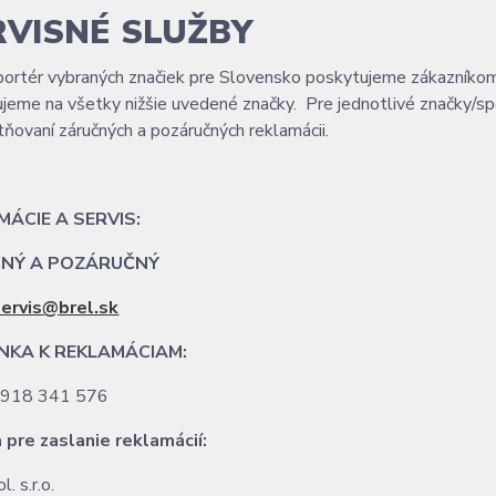
RVISNÉ SLUŽBY
ortér vybraných značiek pre Slovensko poskytujeme zákazníkom 
jeme na všetky nižšie uvedené značky. Pre jednotlivé značky/spo
atňovaní záručných a pozáručných reklamácii.
MÁCIE A SERVIS:
NÝ A POZÁRUČNÝ
servis@brel.sk
INKA K REKLAMÁCIAM
:
421 918 341 576
 pre zaslanie reklamácií:
el spol. s.r.o.