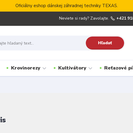
Oficiálny eshop dánskej záhradnej techniky TEXAS.
Neviete si rady? Zavolajte.
+421 91
Hľadať
Krovinorezy
Kultivátory
Reťazové pí
is