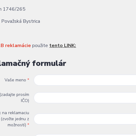
m 1746/265
 Považská Bystrica
B reklamácie
použite
tento LINK:
lamačný formulár
Vaše meno
*
(zadajte prosím
IČO)
 na reklamaciu
(zvoľte jednu z
možností)
*