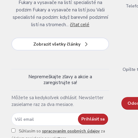
Fukary a vysavače na listí: specialisté na
Telef
podzim Fukary a vysavače na listí jsou Vaši
specialisté na podzim: když barevné podzimní
listí na stromech...
čítať celé
Zobraziť všetky články
Opíšte 
Nepremeškajte zľavy a akcie a
zaregistrujte sa!
Môžete sa kedykoľvek odhlásiť. Newsletter
zasielame raz za dva mesiace.
Prihlásiť sa
Súhlasím so
spracovaním osobných údajov
za