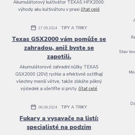
Akumulátorový kultivátor TEXAS HFX2000:
výhody aku kultivátoru v praxi
čítať celé
TIPY A TRIKY
17.09.2024
R
Texas GSX2000 vám pomůže se
zahradou, aniž byste se
Stav tov
zapotili.
Akumulátorové zahradní nůžky TEXAS
Mo
GSX2000 (20V) rychle a efektivně ostříhají
všechny menší větve, takže získáte pěkný
výsledek a ušetříte si prsty.
čítať celé
D
TIPY A TRIKY
06.08.2024
Fukary a vysavače na listí:
specialisté na podzim