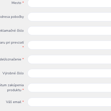
Mesto
*
Adresa pobočky
eklamačné číslo
aru pri prevzatí
*
del/označenie
*
Výrobné číslo
átum zakúpenia
produktu
*
Váš email
*