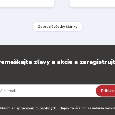
Zobraziť všetky články
emeškajte zľavy a akcie a zaregistrujt
Prihlási
hlasím so
spracovaním osobných údajov
za účelom zasielania newsl