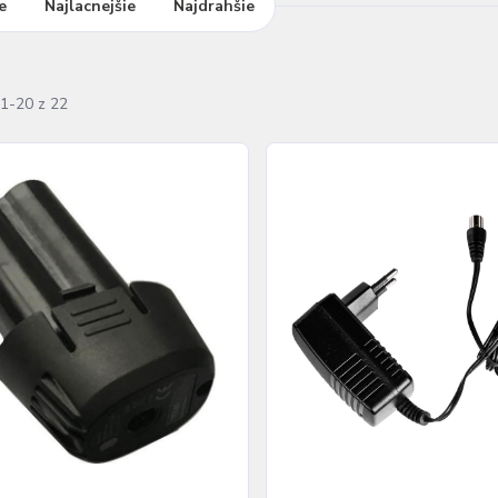
e
Najlacnejšie
Najdrahšie
1-20 z 22