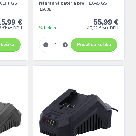
0Li a GS
Náhradná batéria pre TEXAS GS
1680Li
15,99 €
55,99 €
Skladom
3 €
bez DPH
45,52 €
bez DPH
 košíka
Pridať do košíka