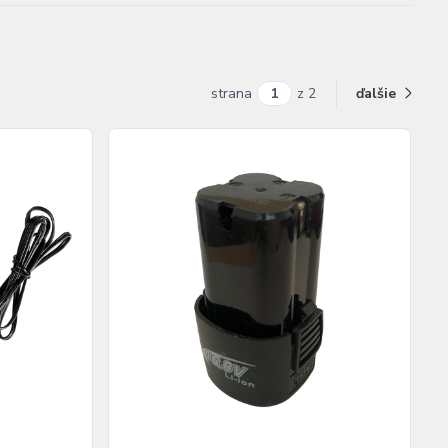
strana
z 2
ďalšie