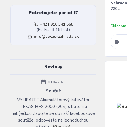
Náhradn
720Li
Potrebujete poradiť?
+421 918 341 568
Skladom
(Po-Pia, 8-16 hod.)
info@texas-zahrada.sk
Novinky
03.04.2025
Souťež
VYHRAJTE Akumulátorový kultivátor
TEXAS HFX 2000 (20V) s baterií a
nabíječkou Zapojte se do naší facebookové
soutěže, odpovězte na jednoduchou