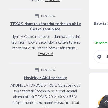
otázku...
čítať celé
13.06.2024
TEXAS dánska záhradní technika už i v
Batéria
České republice
Nyní i v České republice - dánská zahradní
technika TEXAS s ikonickým kultivátorem,
Skladom
který byl v 70. letech téměř základem ...
čítať celé
13.06.2024
Novinky z AKU techniky
AKUMULÁTOROVÉ STROJE Objevte nový
svět zahradní techniky se třemi řadami
akumulátorů TEXAS: 20 V, 40 V a 58 V.
Zažijte méně hluku, méně vibrací, ni...
čítať