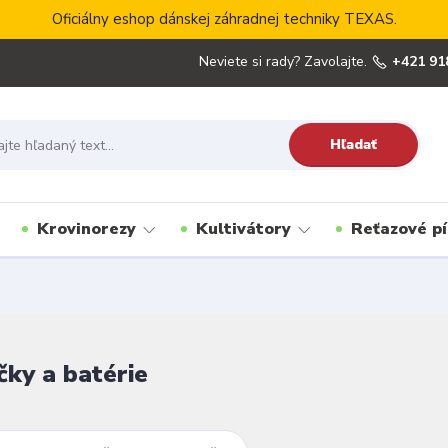
Oficiálny eshop dánskej záhradnej techniky TEXAS.
Neviete si rady? Zavolajte.
+421 91
Hľadať
Krovinorezy
Kultivátory
Reťazové pí
čky a batérie