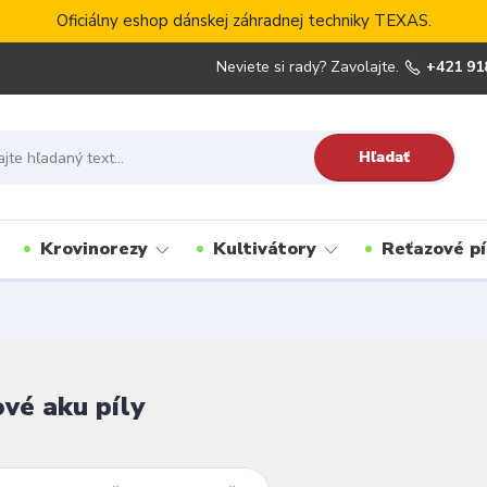
Oficiálny eshop dánskej záhradnej techniky TEXAS.
Neviete si rady? Zavolajte.
+421 91
Hľadať
Krovinorezy
Kultivátory
Reťazové pí
vé aku píly