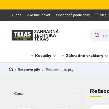
O nás
Ako nakupovať
Obchodné podmienky
Viac
Kosačky
Záhradné traktory
Reťazové píly
Reťazové aku píly
Reťazo
Cena: