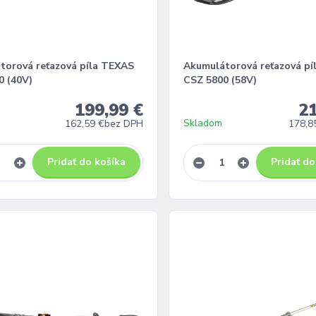
torová reťazová píla TEXAS
Akumulátorová reťazová pí
0 (40V)
CSZ 5800 (58V)
199,99 €
21
Skladom
162,59 €
bez DPH
178,8
Pridať do košíka
Pridať do