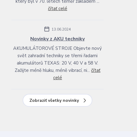
který byl v 70. letech téměř základem ...
čítať celé
13.06.2024
Novinky z AKU techniky
AKUMULÁTOROVÉ STROJE Objevte nový
svět zahradní techniky se třemi řadami
akumulátorů TEXAS: 20 V, 40 V a 58 V.
Zažijte méně hluku, méně vibrací, ni...
čítať
celé
Zobraziť všetky novinky