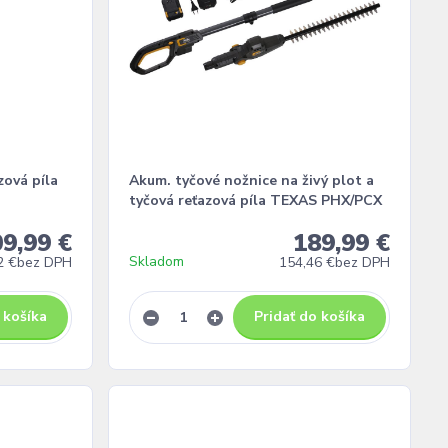
zová píla
Akum. tyčové nožnice na živý plot a
tyčová reťazová píla TEXAS PHX/PCX
9,99 €
189,99 €
Skladom
2 €
bez DPH
154,46 €
bez DPH
 košíka
Pridať do košíka