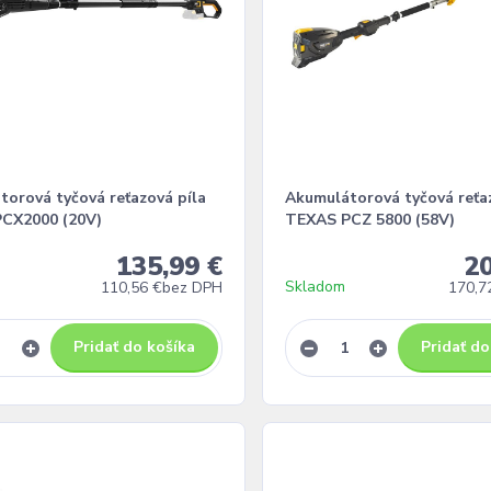
torová tyčová reťazová píla
Akumulátorová tyčová reťa
CX2000 (20V)
TEXAS PCZ 5800 (58V)
135,99 €
20
Skladom
110,56 €
bez DPH
170,7
Pridať do košíka
Pridať do