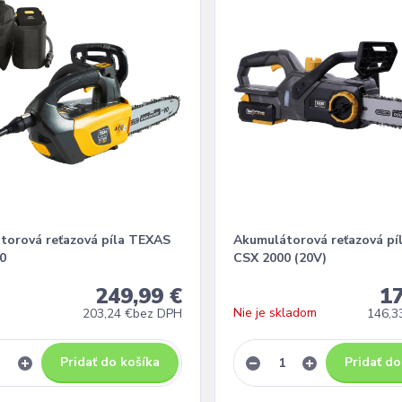
torová reťazová píla TEXAS
Akumulátorová reťazová pí
0
CSX 2000 (20V)
249,99 €
17
Nie je skladom
203,24 €
bez DPH
146,3
Pridať do košíka
Pridať do