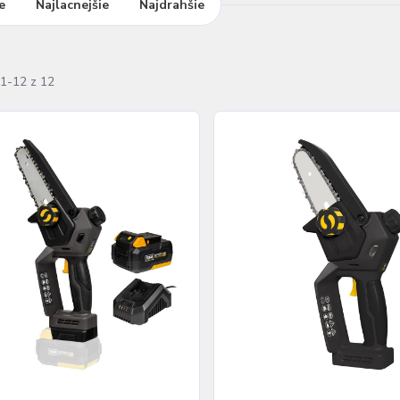
e
Najlacnejšie
Najdrahšie
1-12 z 12