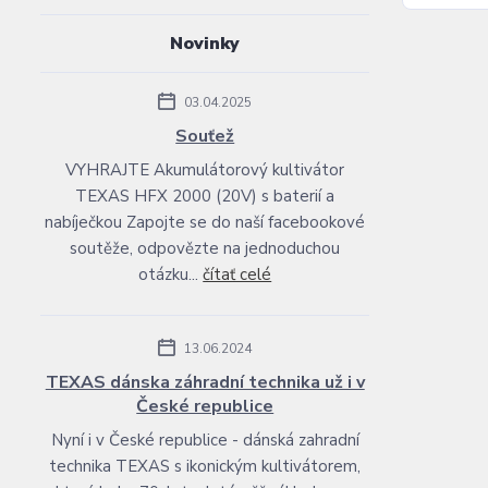
Novinky
03.04.2025
Souťež
VYHRAJTE Akumulátorový kultivátor
TEXAS HFX 2000 (20V) s baterií a
nabíječkou Zapojte se do naší facebookové
soutěže, odpovězte na jednoduchou
otázku...
čítať celé
13.06.2024
TEXAS dánska záhradní technika už i v
České republice
Nyní i v České republice - dánská zahradní
technika TEXAS s ikonickým kultivátorem,