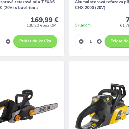
torová reťazová píla TEXAS
Akumulátorová reťazová pí
 (20V) s batériou a
CHX 2000 (20V)
169,99 €
Skladom
138,20 €
bez DPH
61,7
Pridať do košíka
Pridať do