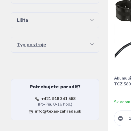
Lišta
Typ postroje
Akumulá
TCZ 580
Potrebujete poradiť?
+421 918 341 568
Skladom
(Po-Pia, 8-16 hod.)
info@texas-zahrada.sk