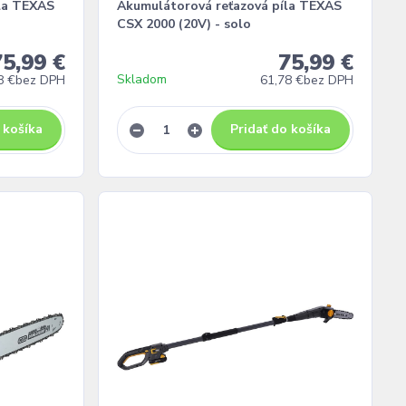
la TEXAS
Akumulátorová reťazová píla TEXAS
CSX 2000 (20V) - solo
75,99 €
75,99 €
Skladom
8 €
bez DPH
61,78 €
bez DPH
 košíka
Pridať do košíka