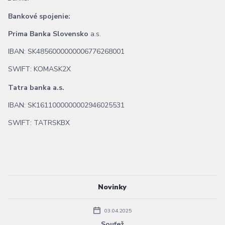
Bankové spojenie:
Prima Banka Slovensko
a.s.
IBAN: SK4856000000006776268001
SWIFT: KOMASK2X
Tatra banka a.s.
IBAN: SK1611000000002946025531
SWIFT: TATRSKBX
Novinky
03.04.2025
Souťež