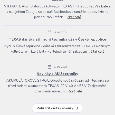
VYHRAJTE Akumulátorový kultivátor TEXAS HFX 2000 (20V) s baterií
a nabíječkou Zapojte se do naší facebookové soutěže, odpovězte na
jednoduchou otázku...
čítať celé
13.06.2024
TEXAS dánska záhradní technika už i v České republice
Nyní i v České republice - dánská zahradní technika TEXAS s ikonickým
kultivátorem, který byl v 70. letech téměř základem ...
čítať celé
13.06.2024
Novinky z AKU techniky
AKUMULÁTOROVÉ STROJE Objevte nový svět zahradní techniky se
třemi řadami akumulátorů TEXAS: 20 V, 40 V a 58 V. Zažijte méně
hluku, méně vibrací, ni...
čítať celé
Zobraziť všetky novinky