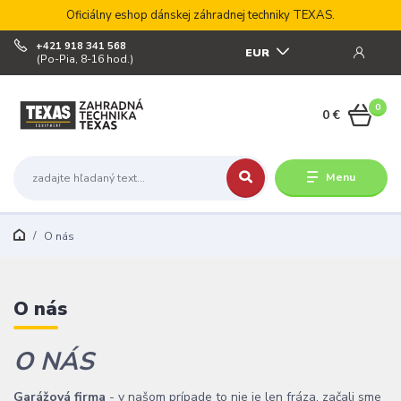
Oficiálny eshop dánskej záhradnej techniky TEXAS.
+421 918 341 568
EUR
(Po-Pia, 8-16 hod.)
0
0 €
Menu
O nás
O nás
O NÁS
Garážová firma
- v našom prípade to nie je len fráza, začali sme