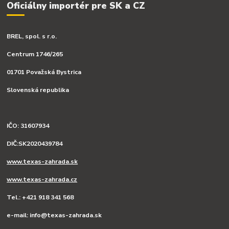
Oficiálny importér pre SK a CZ
BREL, spol. s r.o.
Centrum 1746/265
01701 Považská Bystrica
Slovenská republika
IČO: 31607934
DIČ:SK2020439784
www.texas-zahrada.sk
www.texas-zahrada.cz
Tel.: +421 918 341 568
e-mail: info@texas-zahrada.sk