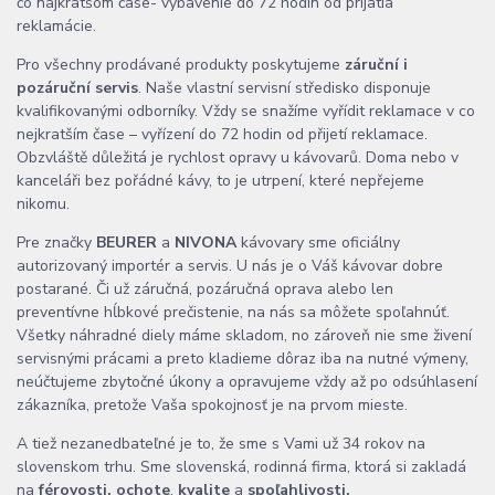
čo najkratšom čase- vybavenie do 72 hodín od prijatia
reklamácie.
Pro všechny prodávané produkty poskytujeme
záruční i
pozáruční servis
. Naše vlastní servisní středisko disponuje
kvalifikovanými odborníky. Vždy se snažíme vyřídit reklamace v co
nejkratším čase – vyřízení do 72 hodin od přijetí reklamace.
Obzvláště důležitá je rychlost opravy u kávovarů. Doma nebo v
kanceláři bez pořádné kávy, to je utrpení, které nepřejeme
nikomu.
Pre značky
BEURER
a
NIVONA
kávovary sme oficiálny
autorizovaný importér a servis. U nás je o Váš kávovar dobre
postarané. Či už záručná, pozáručná oprava alebo len
preventívne hĺbkové prečistenie, na nás sa môžete spoľahnúť.
Všetky náhradné diely máme skladom, no zároveň nie sme živení
servisnými prácami a preto kladieme dôraz iba na nutné výmeny,
neúčtujeme zbytočné úkony a opravujeme vždy až po odsúhlasení
zákazníka, pretože Vaša spokojnosť je na prvom mieste.
A tiež nezanedbateľné je to, že sme s Vami už 34 rokov na
slovenskom trhu. Sme slovenská, rodinná firma, ktorá si zakladá
na
férovosti,
ochote
,
kvalite
a
spoľahlivosti.