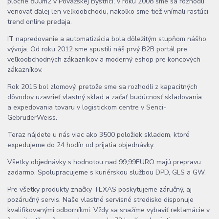
ploche 800m2 v Považskej Bystrici, v roku 2008 sme sa rozhodli
venovať ďalej len veľkoobchodu, nakoľko sme tiež vnímali rastúci
trend online predaja.
IT napredovanie a automatizácia bola dôležitým stupňom nášho
vývoja. Od roku 2012 sme spustili náš prvý B2B portál pre
veľkoobchodných zákazníkov a moderný eshop pre koncových
zákazníkov.
Rok 2015 bol zlomový, pretože sme sa rozhodli z kapacitných
dôvodov uzavrieť vlastný sklad a začať budúcnosť skladovania
a expedovania tovaru v logistickom centre v Senci-
GebruderWeiss.
Teraz nájdete u nás viac ako 3500 položiek skladom, ktoré
expedujeme do 24 hodín od prijatia objednávky.
Všetky objednávky s hodnotou nad 99,99EURO majú prepravu
zadarmo. Spolupracujeme s kuriérskou službou DPD, GLS a GW.
Pre všetky produkty značky TEXAS poskytujeme záručný, aj
pozáručný servis. Naše vlastné servisné stredisko disponuje
kvalifikovanými odborníkmi. Vždy sa snažíme vybaviť reklamácie v