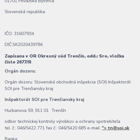
01701 Považská Bystrica
Slovenská republika
IČO: 31607934
DIČ:SK2020439784
Zapísana v OR Okresný súd Trenčín, odd.: Sro, vložka
číslo 2677/R
Orgán dozoru:
Orgán dozoru: Slovenská obchodná inšpekcia (SOI) Inšpektorát
SOI pre Trenčiansky kraj
Inšpektorát SOI pre Trenčiansky kraj
Hurbanova 59, 911 01 Trenčín
odbor technickej kontroly výrobkov a ochrany spotrebiteľa
tel. č.: 046/5422 771 fax č.: 046/5420 685 e-mail:
">
tn@soi.sk
Banka: