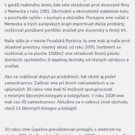
v garáži rodinného domu, kde sme skladovali prvé dovezené fény
z Nemecka v roku 1991. Obchodné a ekonomické oddelenie bolo
o poschodie vyššie- v kuchyni a obývačke. Postupne sme začali z
Nemecka a iných európskych krajín importovať ďalšie produkty,
rozširovať ponúkané portfólio značiek pre slovenský a český trh.
Naše sídlo je v meste Považská Bystrica, tu sme mali aj naše prvé
skladové priestory, vlastný sklad, od roku 2005. Sortiment sa
rozširoval a na ploche 1500m2 sme skladovali širokú paletu
domácich spotrebičov, či tepelnej techniky od rôznych výrobcov a
značiek.
Ako sa zväčšoval dopyt po produktoch, tak rástol aj počet
zamestnancov. Začínali sme pri dvoch zakladateľoch a za
uplynulých 30 rokov sme mali tú možnosť spolupracovať
s mnohými šikovnými kolegami a kolegyňami. V roku 2008 sme
mali cez 40 zamestnancov. Aktuálne sa o celkový chod obchodu
stará 14 šikovných kolegov a kolegýň.
10 rokov sme úspešne prevádzkovali predajňu s elektrom na