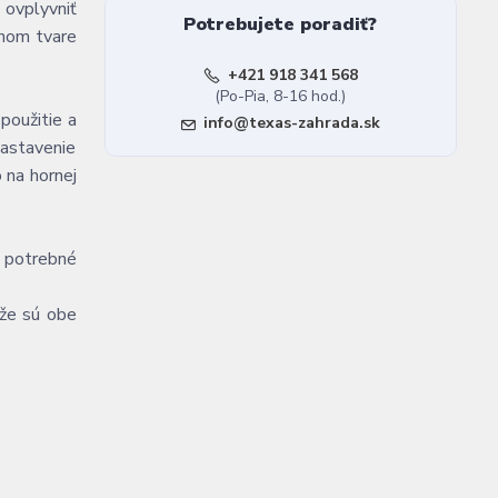
 ovplyvniť
Potrebujete poradiť?
inom tvare
+421 918 341 568
(Po-Pia, 8-16 hod.)
použitie a
info@texas-zahrada.sk
nastavenie
 na hornej
e potrebné
 že sú obe