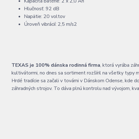
Kapacita batérie: 2 x 2,0 Ah
Hlučnosť: 92 dB
Napätie: 20 voltov
Úroveň vibrácií: 2,5 m/s2
TEXAS je 100% dánska rodinná firma
, ktorá vyrába zá
kultivátormi, no dnes sa sortiment rozšíril na všetky typy 
Hrdé tradície sa začali v továrni v Dánskom Odense, kde do
záhradných strojov. To dáva plnú kontrolu nad vývojom, kv