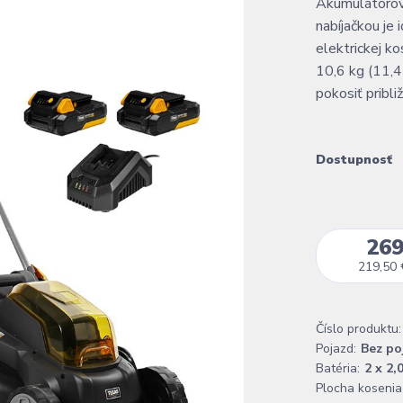
Akumulátorov
nabíjačkou je 
elektrickej k
10,6 kg (11,4
pokosiť pribl
Dostupnosť
269
219,50 
Číslo produktu:
Pojazd:
Bez po
Batéria:
2 x 2,
Plocha kosenia