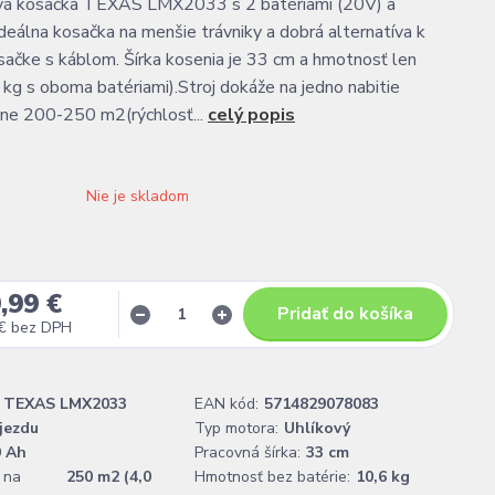
á kosačka TEXAS LMX2033 s 2 batériami (20V) a
ideálna kosačka na menšie trávniky a dobrá alternatíva k
osačke s káblom. Šírka kosenia je 33 cm a hmotnosť len
 kg s oboma batériami).Stroj dokáže na jedno nabitie
ižne 200-250 m2(rýchlosť...
celý popis
Nie je skladom
,99 €
Pridať do košíka
€
bez DPH
TEXAS LMX2033
EAN kód:
5714829078083
jezdu
Typ motora:
Uhlíkový
0 Ah
Pracovná šírka:
33 cm
 na
250 m2 (4,0
Hmotnosť bez batérie:
10,6 kg