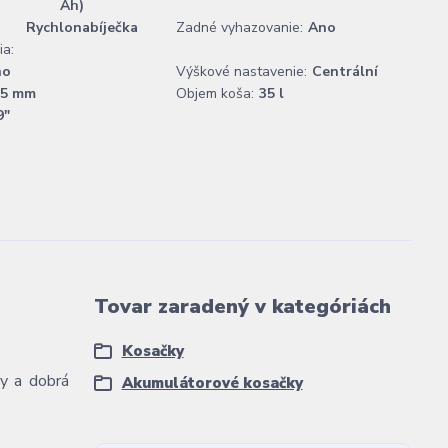
Ah)
Rychlonabíječka
Zadné vyhazovanie:
Ano
ia:
no
Výškové nastavenie:
Centrální
65 mm
Objem koša:
35 l
9"
Tovar zaradený v kategóriách
Kosačky
ky a dobrá
Akumulátorové kosačky