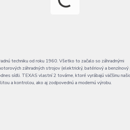
hradnú techniku od roku 1960. Všetko to začalo so záhradnými
motorových záhradných strojov (elektrický, batériový a benzínový
dnes sídli. TEXAS vlastní 2 továrne, ktoré vyrábajú väčšinu naši
alitou a kontrolou, ako aj zodpovednú a modernú výrobu.