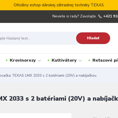
Oficiálny eshop dánskej záhradnej techniky TEXAS.
Neviete si rady? Zavolajte.
+421 91
Hľadať
Krovinorezy
Kultivátory
Reťazové pí
sačka TEXAS LMX 2033 s 2 batériami (20V) a nabíjačkou
 2033 s 2 batériami (20V) a nabíjač