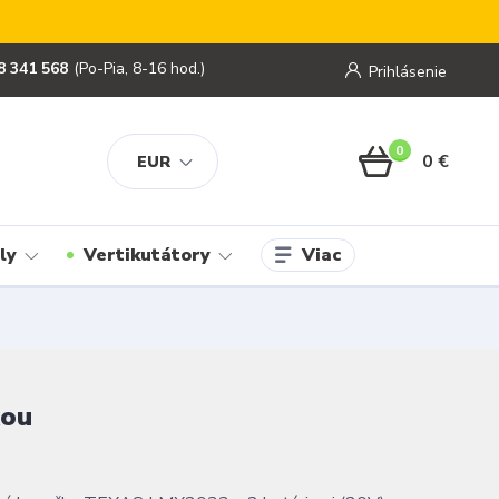
8 341 568
(Po-Pia, 8-16 hod.)
Prihlásenie
0
0 €
EUR
Viac
ly
Vertikutátory
kou