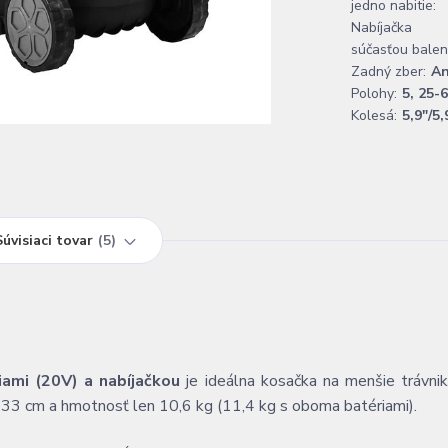
jedno nabitie:
Nabíjačka
súčasťou balen
Zadný zber:
A
Polohy:
5, 25-
Kolesá:
5,9"/5,
Súvisiaci tovar
5
mi (20V) a nabíjačkou
je ideálna kosačka na menšie trávni
je 33 cm a hmotnosť len 10,6 kg (11,4 kg s oboma batériami).