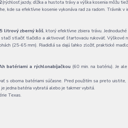
2
(rýchlosť jazdy, dĺžka a hustota trávy a výška kosenia môžu tiež
e, kde sa efektívne kosenie vykonáva rad za radom. Trávnik v 
5 litrový zberný kôš
, ktorý efektívne zbiera trávu. Jednoduché 
 stačí stlačiť tlačidlo a aktivovať štartovaciu rukoväť. Výškové 
ách (25-65 mm). Riadidlá sa dajú ľahko zložiť, praktické madlo
h batériami a rýchlonabíjačkou
(60 min. na batériu). Je al
ať s oboma batériami súčasne. Pred použitím sa preto uistite,
je jedna batéria vybratá alebo je takmer vybitá.
érie Texas.