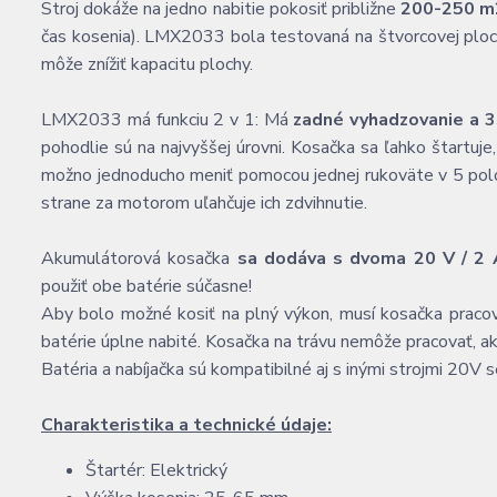
Stroj dokáže na jedno nabitie pokosiť približne
200-250 m
čas kosenia). LMX2033 bola testovaná na štvorcovej ploch
môže znížiť kapacitu plochy.
LMX2033 má funkciu 2 v 1: Má
zadné vyhadzovanie a 3
pohodlie sú na najvyššej úrovni. Kosačka sa ľahko štartuje,
možno jednoducho meniť pomocou jednej rukoväte v 5 poloh
strane za motorom uľahčuje ich zdvihnutie.
Akumulátorová kosačka
sa dodáva s dvoma 20 V / 2 A
použiť obe batérie súčasne!
Aby bolo možné kosiť na plný výkon, musí kosačka pracov
batérie úplne nabité. Kosačka na trávu nemôže pracovať, ak 
Batéria a nabíjačka sú kompatibilné aj s inými strojmi 20V s
Charakteristika a technické údaje:
Štartér: Elektrický