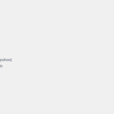
 pohon).
ch