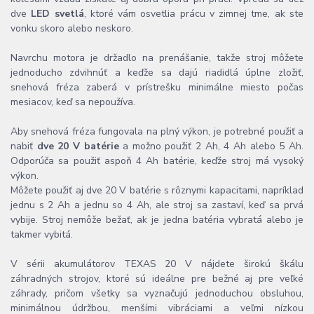
dve
LED svetlá
, ktoré vám osvetlia prácu v zimnej tme, ak ste
vonku skoro alebo neskoro.
Navrchu motora je držadlo na prenášanie, takže stroj môžete
jednoducho zdvihnúť a keďže sa dajú riadidlá úplne zložiť,
snehová fréza zaberá v prístrešku minimálne miesto počas
mesiacov, keď sa nepoužíva.
Aby snehová fréza fungovala na plný výkon, je potrebné použiť a
nabiť
dve 20 V batérie
a možno použiť 2 Ah, 4 Ah alebo 5 Ah.
Odporúča sa použiť aspoň 4 Ah batérie, keďže stroj má vysoký
výkon.
Môžete použiť aj dve 20 V batérie s rôznymi kapacitami, napríklad
jednu s 2 Ah a jednu so 4 Ah, ale stroj sa zastaví, keď sa prvá
vybije. Stroj nemôže bežať, ak je jedna batéria vybratá alebo je
takmer vybitá.
V sérii akumulátorov TEXAS 20 V nájdete širokú škálu
záhradných strojov, ktoré sú ideálne pre bežné aj pre veľké
záhrady, pričom všetky sa vyznačujú jednoduchou obsluhou,
minimálnou údržbou, menšími vibráciami a veľmi nízkou