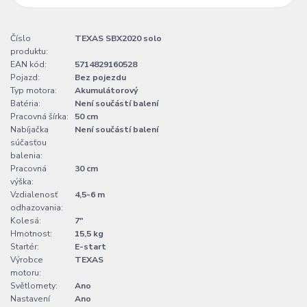
Číslo
TEXAS SBX2020 solo
produktu:
EAN kód:
5714829160528
Pojazd:
Bez pojezdu
Typ motora:
Akumulátorový
Batéria:
Není součástí balení
Pracovná šírka:
50 cm
Nabíjačka
Není součástí balení
súčasťou
balenia:
Pracovná
30 cm
výška:
Vzdialenosť
4,5-6 m
odhazovania:
Kolesá:
7"
Hmotnost:
15,5 kg
Startér:
E-start
Výrobce
TEXAS
motoru:
Světlomety:
Ano
Nastavení
Ano