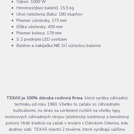
Výkon: 1000 W
Hmotnosť(bez batérií): 15,5 kg
Uhol natočenia žľabu: 180 stupňov
Priemer závitovky: 173 mm
Dĺžka závitovky: 400 mm
Priemer kolesa: 178 mm
S 2 prednými LED svetlami
Batérie a nabíjačka NIE SÚ súčasťou balenia
TEXAS je 100% dánska rodinná firma
, ktorá vyrába záhradnú
techniku od roku 1960. Všetko to začalo so záhradnými
kultivátormi, no dnes sa sortiment rozšíril na všetky typy
motorových záhradných strojov (elektrický, batériový a benzínový
pohon). Hrdé tradície sa začali v továrni v Dánskom Odense, kde
dodnes sídli. TEXAS vlastní 2 továrne, ktoré vyrábajú väčšinu