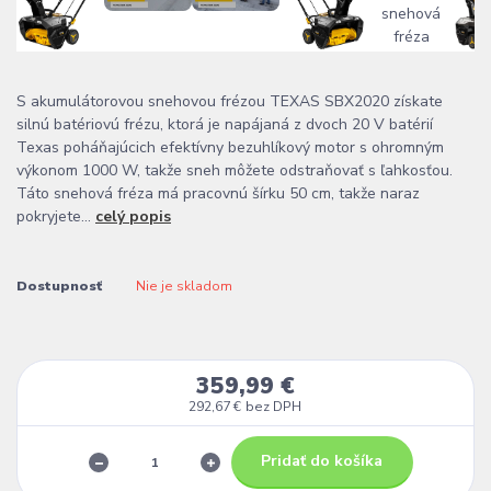
S akumulátorovou snehovou frézou TEXAS SBX2020 získate
silnú batériovú frézu, ktorá je napájaná z dvoch 20 V batérií
Texas poháňajúcich efektívny bezuhlíkový motor s ohromným
výkonom 1000 W, takže sneh môžete odstraňovať s ľahkosťou.
Táto snehová fréza má pracovnú šírku 50 cm, takže naraz
pokryjete...
celý popis
Dostupnosť
Nie je skladom
359,99 €
292,67 €
bez DPH
Pridať do košíka