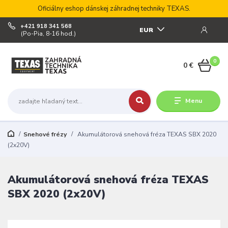
Oficiálny eshop dánskej záhradnej techniky TEXAS.
+421 918 341 568
EUR
(Po-Pia, 8-16 hod.)
0
0 €
Menu
Snehové frézy
Akumulátorová snehová fréza TEXAS SBX 2020
(2x20V)
Akumulátorová snehová fréza TEXAS
SBX 2020 (2x20V)