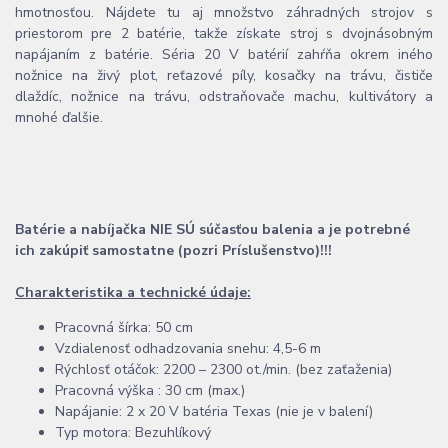
hmotnosťou. Nájdete tu aj množstvo záhradných strojov s
priestorom pre 2 batérie, takže získate stroj s dvojnásobným
napájaním z batérie. Séria 20 V batérií zahŕňa okrem iného
nožnice na živý plot, reťazové píly, kosačky na trávu, čističe
dlaždíc, nožnice na trávu, odstraňovače machu, kultivátory a
mnohé ďalšie.
Batérie a nabíjačka NIE SÚ súčasťou balenia a je potrebné
ich zakúpiť samostatne (pozri Príslušenstvo)!!!
Charakteristika a technické údaje:
Pracovná šírka: 50 cm
Vzdialenosť odhadzovania snehu: 4,5-6 m
Rýchlosť otáčok: 2200 – 2300 ot./min. (bez zaťaženia)
Pracovná výška : 30 cm (max.)
Napájanie: 2 x 20 V batéria Texas (nie je v balení)
Typ motora: Bezuhlíkový