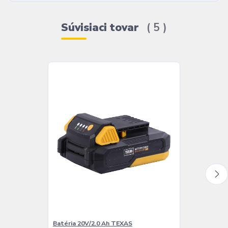
Súvisiaci tovar
5
Batéria 20V/2.0 Ah TEXAS
Batéria 20V/