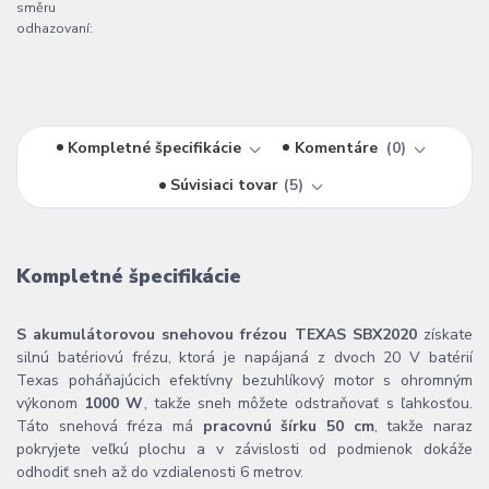
směru
odhazovaní:
Kompletné špecifikácie
Komentáre
0
Súvisiaci tovar
5
Kompletné špecifikácie
S akumulátorovou snehovou frézou TEXAS SBX2020
získate
silnú batériovú frézu, ktorá je napájaná z dvoch 20 V batérií
Texas poháňajúcich efektívny bezuhlíkový motor s ohromným
výkonom
1000 W
, takže sneh môžete odstraňovať s ľahkosťou.
Táto snehová fréza má
pracovnú šírku 50 cm
, takže naraz
pokryjete veľkú plochu a v závislosti od podmienok dokáže
odhodiť sneh až do vzdialenosti 6 metrov.