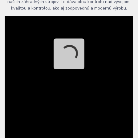
našich záhradných strojov. To dáva plnú kontrolu nad vývojom,
kvalitou a kontrolou, ako aj zodpovednú a modernú výrobu.