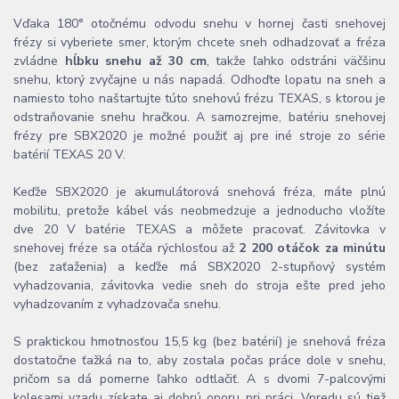
Vďaka 180° otočnému odvodu snehu v hornej časti snehovej
frézy si vyberiete smer, ktorým chcete sneh odhadzovať a fréza
zvládne
hĺbku snehu až 30 cm
, takže ľahko odstráni väčšinu
snehu, ktorý zvyčajne u nás napadá. Odhoďte lopatu na sneh a
namiesto toho naštartujte túto snehovú frézu TEXAS, s ktorou je
odstraňovanie snehu hračkou. A samozrejme, batériu snehovej
frézy pre SBX2020 je možné použiť aj pre iné stroje zo série
batérií TEXAS 20 V.
Keďže SBX2020 je akumulátorová snehová fréza, máte plnú
mobilitu, pretože kábel vás neobmedzuje a jednoducho vložíte
dve 20 V batérie TEXAS a môžete pracovať. Závitovka v
snehovej fréze sa otáča rýchlosťou až
2 200 otáčok za minútu
(bez zaťaženia) a keďže má SBX2020 2-stupňový systém
vyhadzovania, závitovka vedie sneh do stroja ešte pred jeho
vyhadzovaním z vyhadzovača snehu.
S praktickou hmotnosťou 15,5 kg (bez batérií) je snehová fréza
dostatočne ťažká na to, aby zostala počas práce dole v snehu,
pričom sa dá pomerne ľahko odtlačiť. A s dvomi 7-palcovými
kolesami vzadu získate aj dobrú oporu pri práci. Vpredu sú tiež