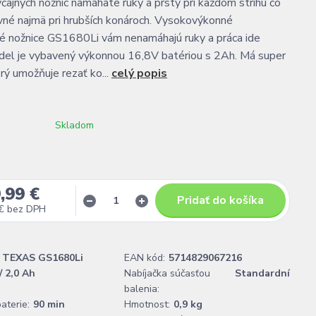
yčajných nožníc namáhate ruky a prsty pri každom strihu čo
né najmä pri hrubších konároch. Vysokovýkonné
é nožnice GS1680Li vám nenamáhajú ruky a práca ide
odel je vybavený výkonnou 16,8V batériou s 2Ah. Má super
orý umožňuje rezať ko...
celý popis
Skladom
,99 €
Pridať do košíka
€
bez DPH
TEXAS GS1680Li
EAN kód:
5714829067216
/ 2,0 Ah
Nabíjačka súčasťou
Standardní
balenia:
aterie:
90 min
Hmotnost:
0,9 kg