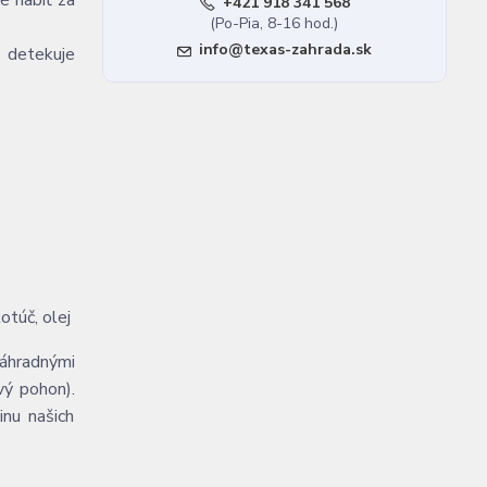
é nabiť za
+421 918 341 568
(Po-Pia, 8-16 hod.)
info@texas-zahrada.sk
 detekuje
otúč, olej
áhradnými
vý pohon).
inu našich