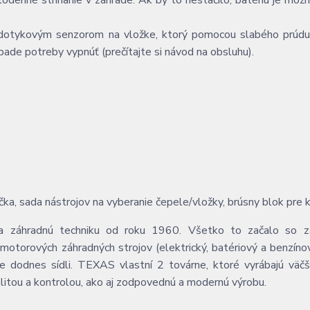
odenné strihanie v záhrade. Ak by to nestačilo, batériu je možn
 dotykovým senzorom na vložke, ktorý pomocou slabého prúdu
pade potreby vypnúť (prečítajte si návod na obsluhu).
čka, sada nástrojov na vyberanie čepele/vložky, brúsny blok pre k
ba záhradnú techniku od roku 1960. Všetko to začalo so z
 motorových záhradných strojov (elektrický, batériový a benzíno
e dodnes sídli. TEXAS vlastní 2 továrne, ktoré vyrábajú väčš
alitou a kontrolou, ako aj zodpovednú a modernú výrobu.