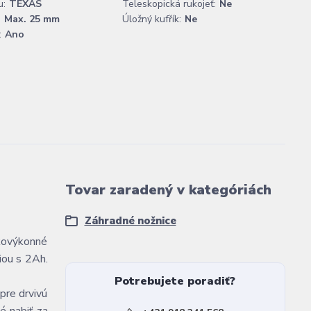
u:
TEXAS
Teleskopická rukojeť:
Ne
:
Max. 25 mm
Úložný kufřík:
Ne
:
Ano
Tovar zaradený v kategóriách
Záhradné nožnice
okovýkonné
iou s 2Ah.
Potrebujete poradiť?
pre drvivú