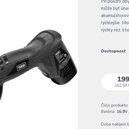
Pri použití ob
môže byť únav
akumulátorov
rýchlejšie. M
rýchly rez, kt
Dostupnosť
199
162,59 
Číslo produktu:
Batéria:
16,8V 
Doba nabíjení b