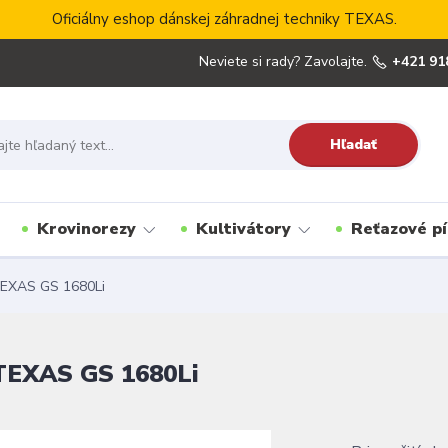
Oficiálny eshop dánskej záhradnej techniky TEXAS.
Neviete si rady? Zavolajte.
+421 91
Hľadať
Krovinorezy
Kultivátory
Reťazové pí
TEXAS GS 1680Li
TEXAS GS 1680Li