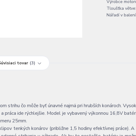
Výrobce motor
Tloušťka větve
Nářadí v balení
Súvisiaci tovar
3
ždom strihu čo môže byť únavné najmä pri hrubších konároch. Vys
a práca ide rýchlejšie. Model je vybavený výkonnou 16,8V batér
riemeru 25mm.
ipov tenkých konárov (približne 1,5 hodiny efektívnej práce). A 