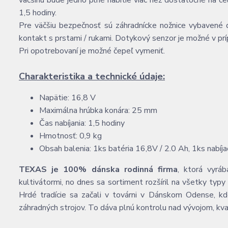
väčšinu bude jedno plné nabitie viac než dostatočné na cel
1,5 hodiny.
Pre väčšiu bezpečnosť sú záhradnícke nožnice vybavené
kontakt s prstami / rukami. Dotykový senzor je možné v prí
Pri opotrebovaní je možné čepeľ vymeniť.
Charakteristika a technické údaje:
Napätie: 16,8 V
Maximálna hrúbka konára: 25 mm
Čas nabíjania: 1,5 hodiny
Hmotnosť: 0,9 kg
Obsah balenia: 1ks batéria 16,8V / 2.0 Ah, 1ks nabíja
TEXAS je 100% dánska rodinná firma
, ktorá vyrá
kultivátormi, no dnes sa sortiment rozšíril na všetky typy
Hrdé tradície sa začali v továrni v Dánskom Odense, kd
záhradných strojov. To dáva plnú kontrolu nad vývojom, kv