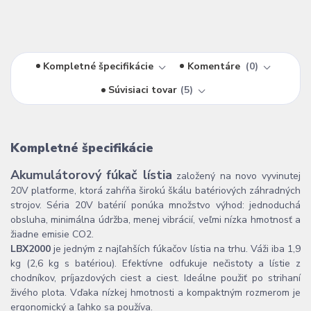
Kompletné špecifikácie
Komentáre
0
Súvisiaci tovar
5
Kompletné špecifikácie
Akumulátorový fúkač lístia
založený na novo vyvinutej
20V platforme, ktorá zahŕňa širokú škálu batériových záhradných
strojov. Séria 20V batérií ponúka množstvo výhod: jednoduchá
obsluha, minimálna údržba, menej vibrácií, veľmi nízka hmotnosť a
žiadne emisie CO2.
LBX2000
je jedným z najľahších fúkačov lístia na trhu. Váži iba 1,9
kg (2,6 kg s batériou). Efektívne odfukuje nečistoty a lístie z
chodníkov, príjazdových ciest a ciest. Ideálne použiť po strihaní
živého plota. Vďaka nízkej hmotnosti a kompaktným rozmerom je
ergonomický a ľahko sa používa.