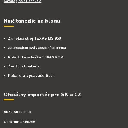
Katalog na stiahnutie
Najčítanejšie na blogu
Zametací stroj TEXAS MS 950
Akumulátorová záhradní technika
Robotická sekačka TEXAS RMX
Životnost baterie
Fukare a vysavače listí
Oficiálny importér pre SK a CZ
BREL, spol. s r.o.
Centrum 1746/265