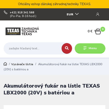
Oficiálny eshop dánskej záhradnej techniky TEXAS.
+421 918 341 568
EUR
(Po-Pia, 8-16 hod.)
0
0 €
Menu
Vysávače lístia
Akumulátorový fukár na lístie TEXAS LBX2000
(20V) s batériou a
Akumulátorový fukár na lístie TEXAS
LBX2000 (20V) s batériou a