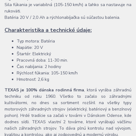
Sila fúkania je variabilná (105-150 km/h) a ľahko sa nastavuje na
rukoväti.
Batéria 20 V / 2,0 Ah a rýchlonabíjačka sú súčasťou balenia.
Charakteristika a technické údaje:
Typ motora: Batéria
Napätie: 20 V
Štartér: Elektrický
Pracovná doba: 11-30 min.
Čas nabíjania: 2 hodiny
Rýchlosť fúkania: 105-150 km/h
Hmotnosť: 2,6 kg
TEXAS je 100% dánska rodinná firma
, ktorá vyrába záhradnú
techniku od roku 1960. Všetko to začalo so záhradnými
kultivátormi, no dnes sa sortiment rozšíril na všetky typy
motorových záhradných strojov (elektrický, batériový a benzínový
pohon). Hrdé tradície sa začali v továrni v Dánskom Odense, kde
dodnes sídli. TEXAS vlastní 2 továrne, ktoré vyrábajú väčšinu
našich záhradných strojov. To dáva plnú kontrolu nad vývojom,
kvalitou a kontrolou, ako aj zodpovednú a modernú výrobu.