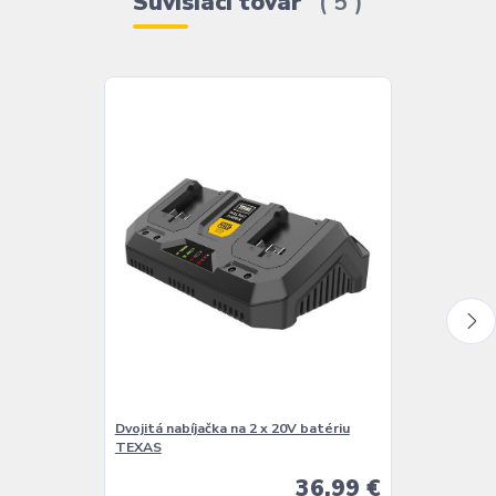
Súvisiaci tovar
5
Dvojitá nabíjačka na 2 x 20V batériu
Nabíjačka na 
TEXAS
36,99 €