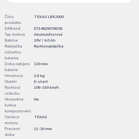
Číslo
TEXAS LBX2000
produktu:
EAN kód:
5714829078038
Typ motora:
Akumulátorový
Batéria:
20V / 4,0 Ah
Nabíjačka
Rychlonabíječka
súčasťou
balenia:
Doba nabíjení
120 min
baterie:
Hmotnost:
2,6 kg
Startér:
E-start
Rychlost
105-150 km/h
vzduchu:
Vestavěná
Ne
funkce
kompostování:
Výrobce
TEXAS
motoru:
Pracovní
11-30 min
doba: