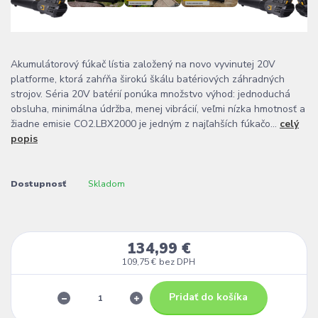
Akumulátorový fúkač lístia založený na novo vyvinutej 20V
platforme, ktorá zahŕňa širokú škálu batériových záhradných
strojov. Séria 20V batérií ponúka množstvo výhod: jednoduchá
obsluha, minimálna údržba, menej vibrácií, veľmi nízka hmotnosť a
žiadne emisie CO2.LBX2000 je jedným z najľahších fúkačo...
celý
popis
Dostupnosť
Skladom
134,99 €
109,75 €
bez DPH
Pridať do košíka