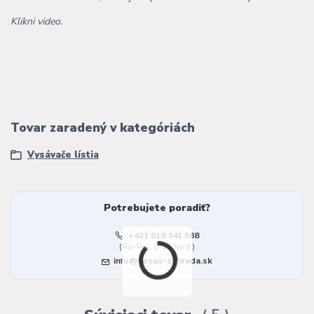
Klikni video.
Tovar zaradený v kategóriách
Vysávače lístia
Potrebujete poradiť?
+421 918 341 568
(Po-Pia, 8-16 hod.)
info@texas-zahrada.sk