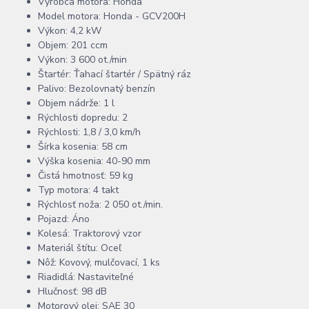
Výrobca motora: Honda
Model motora: Honda - GCV200H
Výkon: 4,2 kW
Objem: 201 ccm
Výkon: 3 600 ot./min
Štartér: Ťahací štartér / Spätný ráz
Palivo: Bezolovnatý benzín
Objem nádrže: 1 l
Rýchlosti dopredu: 2
Rýchlosti: 1,8 / 3,0 km/h
Šírka kosenia: 58 cm
Výška kosenia: 40-90 mm
Čistá hmotnosť: 59 kg
Typ motora: 4 takt
Rýchlosť noža: 2 050 ot./min.
Pojazd: Áno
Kolesá: Traktorový vzor
Materiál štítu: Oceľ
Nôž: Kovový, mulčovací, 1 ks
Riadidlá: Nastaviteľné
Hlučnosť: 98 dB
Motorový olej: SAE 30