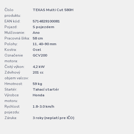
Číslo
TEXAS Multi Cut 580H
produktu:
EAN kód:
5714829100081
Pojazd:
S pojezdem
Mulčovanie:
Ano
Pracovná šírka:
58 cm
Polohy:
11, 40–90 mm
Kostra:
Ocel
Označenie
GCV200
motora:
Čistý výkon:
4,2 kW
Zdvihový
201 cc
objem valcov:
Hmotnost:
59 kg
Startér:
Tahací startér
Výrobce
Honda
motoru:
Rychlost
1.8-3.0 km/h
pojezdu:
Záruka:
3 roky (neplatí pre IČO)