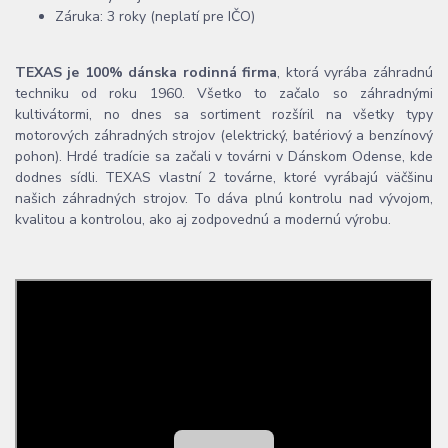
Záruka: 3 roky (neplatí pre IČO)
TEXAS je 100% dánska rodinná firma
, ktorá vyrába záhradnú
techniku od roku 1960. Všetko to začalo so záhradnými
kultivátormi, no dnes sa sortiment rozšíril na všetky typy
motorových záhradných strojov (elektrický, batériový a benzínový
pohon). Hrdé tradície sa začali v továrni v Dánskom Odense, kde
dodnes sídli. TEXAS vlastní 2 továrne, ktoré vyrábajú väčšinu
našich záhradných strojov. To dáva plnú kontrolu nad vývojom,
kvalitou a kontrolou, ako aj zodpovednú a modernú výrobu.