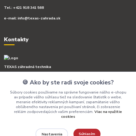
Tel.: +421 918 341 568
e-mail: info@texas-zahrada.sk
Kontakty
TEXAS záhradná technika
🍪 Ako by ste radi svoje cookies?
+421 918 341 568
(Po-Pia, 8-16 hod.)
Súbory cookies používame na správne fungovanie nášho e-shopu
av prípade vášho súhlasu tiež na sledovanie štatistík o webe,
info@texas-zahrada.sk
meranie efektivity reklamných kampaní, zapamätanie vášho
obľúbeného nastavenia pri používaní stránok, či zobrazenie
reklám zodpovedajúcich vašim preferenciám.
Viac na využitie
cookies
Súhlasím
Nastavenia