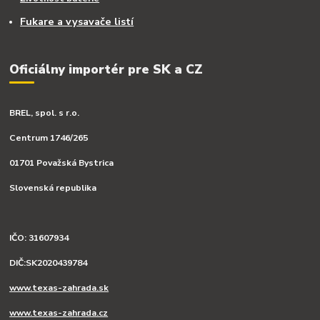
Fukare a vysavače listí
Oficiálny importér pre SK a CZ
BREL, spol. s r.o.
Centrum 1746/265
01701 Považská Bystrica
Slovenská republika
IČO: 31607934
DIČ:SK2020439784
www.texas-zahrada.sk
www.texas-zahrada.cz