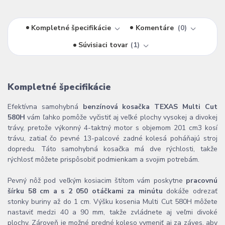
Kompletné špecifikácie
Komentáre
0
Súvisiaci tovar
1
Kompletné špecifikácie
Efektívna samohybná
benzínová kosačka TEXAS Multi Cut
580H
vám ľahko pomôže vyčistiť aj veľké plochy vysokej a divokej
trávy, pretože výkonný 4-taktný motor s objemom 201 cm3 kosí
trávu, zatiaľ čo pevné 13-palcové zadné kolesá poháňajú stroj
dopredu. Táto samohybná kosačka má dve rýchlosti, takže
rýchlosť môžete prispôsobiť podmienkam a svojim potrebám.
Pevný nôž pod veľkým kosiacim štítom vám poskytne
pracovnú
šírku 58 cm a s 2 050 otáčkami za minútu
dokáže odrezať
stonky buriny až do 1 cm. Výšku kosenia Multi Cut 580H môžete
nastaviť medzi 40 a 90 mm, takže zvládnete aj veľmi divoké
plochy. Zároveň je možné predné koleso vymeniť aj za záves, aby