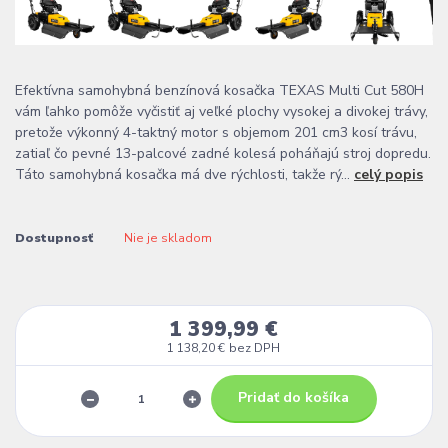
Efektívna samohybná benzínová kosačka TEXAS Multi Cut 580H
vám ľahko pomôže vyčistiť aj veľké plochy vysokej a divokej trávy,
pretože výkonný 4-taktný motor s objemom 201 cm3 kosí trávu,
zatiaľ čo pevné 13-palcové zadné kolesá poháňajú stroj dopredu.
Táto samohybná kosačka má dve rýchlosti, takže rý...
celý popis
Dostupnosť
Nie je skladom
1 399,99 €
1 138,20 €
bez DPH
Pridať do košíka