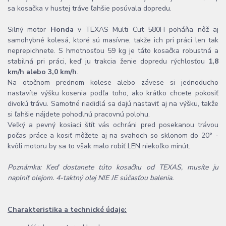
sa kosačka v hustej tráve ľahšie posúvala dopredu.
Silný motor
Honda
v TEXAS Multi Cut 580H poháňa nôž aj
samohybné kolesá, ktoré sú masívne, takže ich pri práci len tak
neprepichnete. S hmotnosťou 59 kg je táto kosačka robustná a
stabilná pri práci, keď ju trakcia ženie dopredu rýchlosťou
1,8
km/h alebo 3,0 km/h
.
Na otočnom prednom kolese alebo závese si jednoducho
nastavíte výšku kosenia podľa toho, ako krátko chcete pokosiť
divokú trávu. Samotné riadidlá sa dajú nastaviť aj na výšku, takže
si ľahšie nájdete pohodlnú pracovnú polohu.
Veľký a pevný kosiaci štít vás ochráni pred posekanou trávou
počas práce a kosiť môžete aj na svahoch so sklonom do 20° -
kvôli motoru by sa to však malo robiť LEN niekoľko minút.
Poznámka: Keď dostanete túto kosačku od TEXAS, musíte ju
naplniť olejom. 4-taktný olej NIE JE súčasťou balenia.
Charakteristika a technické údaje: