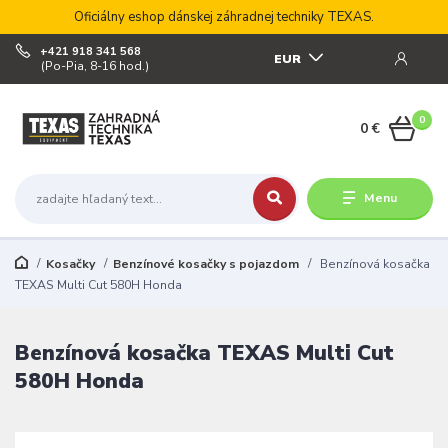
Oficiálny eshop dánskej záhradnej techniky TEXAS.
+421 918 341 568
EUR
(Po-Pia, 8-16 hod.)
0
0 €
Menu
Kosačky
Benzínové kosačky s pojazdom
Benzínová kosačka
TEXAS Multi Cut 580H Honda
Benzínová kosačka TEXAS Multi Cut
580H Honda