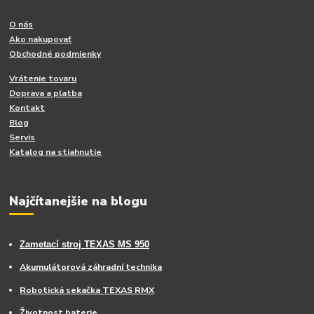
O nás
Ako nakupovať
Obchodné podmienky
Vrátenie tovaru
Doprava a platba
Kontakt
Blog
Servis
Katalog na stiahnutie
Najčítanejšie na blogu
Zametací stroj TEXAS MS 950
Akumulátorová záhradní technika
Robotická sekačka TEXAS RMX
Životnost baterie