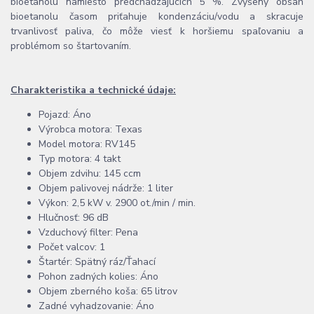
bioetanolu namiesto predchádzajúcich 5 %. Zvýšený obsah
bioetanolu časom priťahuje kondenzáciu/vodu a skracuje
trvanlivosť paliva, čo môže viesť k horšiemu spaľovaniu a
problémom so štartovaním.
Charakteristika a technické údaje:
Pojazd: Áno
Výrobca motora: Texas
Model motora: RV145
Typ motora: 4 takt
Objem zdvihu: 145 ccm
Objem palivovej nádrže: 1 liter
Výkon: 2,5 kW v. 2900 ot./min / min.
Hlučnosť: 96 dB
Vzduchový filter: Pena
Počet valcov: 1
Štartér: Spätný ráz/Ťahací
Pohon zadných kolies: Áno
Objem zberného koša: 65 litrov
Zadné vyhadzovanie: Áno