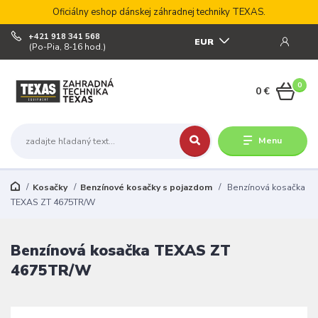
Oficiálny eshop dánskej záhradnej techniky TEXAS.
+421 918 341 568
EUR
(Po-Pia, 8-16 hod.)
0
0 €
Menu
Kosačky
Benzínové kosačky s pojazdom
Benzínová kosačka
TEXAS ZT 4675TR/W
Benzínová kosačka TEXAS ZT
4675TR/W