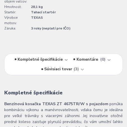
objem valcov:
Hmotnost:
28,1 kg
Startér:
Tahací startér
Výrobce
TEXAS
motoru:
Záruka:
3 roky (neplatí pre IČO)
Kompletné špecifikácie
Komentáre
0
Súvisiaci tovar
3
Kompletné špecifikácie
Benzínová kosačka TEXAS ZT 4675TR/W s pojazdom
ponúka
kombináciu výkonu a manévrovateľnosti, vďaka čomu je ideálna
pre veľké trávniky s viacerými záhonmi. Jej inovatívne otočné
predné koleso zaisťuje plynulú prevádzku, čo vám umožní ľahko