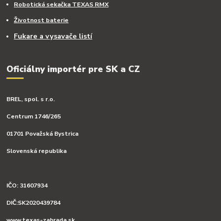
Robotická sekačka TEXAS RMX
Životnost baterie
Fukare a vysavače listí
Oficiálny importér pre SK a CZ
BREL, spol. s r.o.
Centrum 1746/265
01701 Považská Bystrica
Slovenská republika
IČO: 31607934
DIČ:SK2020439784
www.texas-zahrada.sk