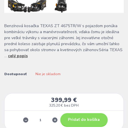
Benzínová kosačka TEXAS ZT 4675TR/W s pojazdom ponúka
kombináciu výkonu a manévrovateľnosti, vďaka čomu je ideálna
pre veľké trávniky s viacerými záhonmi. Jej inovatívne otočné
predné koleso zaisťuje plynulú prevádzku, čo vám umožní ľahko
sa pohybovať okolo stromov a kvetinových záhonov.Séria TEXAS
...
celý popis
Dostupnosť
Nie je skladom
399,99 €
325,20 €
bez DPH
Pridať do košíka