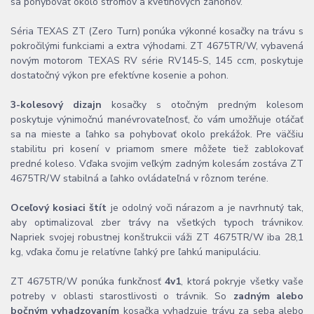
sa pohybovať okolo stromov a kvetinových záhonov.
Séria TEXAS ZT (Zero Turn) ponúka výkonné kosačky na trávu s
pokročilými funkciami a extra výhodami. ZT 4675TR/W, vybavená
novým motorom TEXAS RV série RV145-S, 145 ccm, poskytuje
dostatočný výkon pre efektívne kosenie a pohon.
3-kolesový dizajn
kosačky s otočným predným kolesom
poskytuje výnimočnú manévrovateľnosť, čo vám umožňuje otáčať
sa na mieste a ľahko sa pohybovať okolo prekážok. Pre väčšiu
stabilitu pri kosení v priamom smere môžete tiež zablokovať
predné koleso. Vďaka svojim veľkým zadným kolesám zostáva ZT
4675TR/W stabilná a ľahko ovládateľná v rôznom teréne.
Oceľový kosiaci štít
je odolný voči nárazom a je navrhnutý tak,
aby optimalizoval zber trávy na všetkých typoch trávnikov.
Napriek svojej robustnej konštrukcii váži ZT 4675TR/W iba 28,1
kg, vďaka čomu je relatívne ľahký pre ľahkú manipuláciu.
ZT 4675TR/W ponúka funkčnosť
4v1
, ktorá pokryje všetky vaše
potreby v oblasti starostlivosti o trávnik. So
zadným alebo
bočným vyhadzovaním
kosačka vyhadzuje trávu za seba alebo