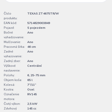
Číslo
TEXAS ZT4675TR/W
produktu:
EAN kód:
5714829003849
Pojazd:
S pojezdem
Bočné
Ano
vyhadzovanie:
Mulčovanie:
Ano
Pracovná šírka:
46 cm
Zadné
Ano
vyhazovanie:
Zadný zber:
Ano
Výškové
Centrální
nastavenie:
Polohy:
6, 25-75 mm
Objem koša:
65 l
Kolesá:
7”/11”
Kostra:
Ocel
Označenie
RV145
motora:
Čistý výkon:
2,5 kW
Zdvihový
145 cc