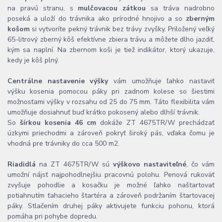
na pravú stranu, s
mulčovacou zátkou
sa tráva nadrobno
poseká a uloží do trávnika ako prírodné hnojivo a so
zberným
košom
si vytvoríte pekný trávnik bez trávy zvyšky. Priložený veľký
65-litrový zberný kôš efektívne zbiera trávu a môžete dlho jazdiť,
kým sa naplní. Na zbernom koši je tiež indikátor, ktorý ukazuje,
kedy je kôš plný.
Centrálne nastavenie výšky
vám umožňuje ľahko nastaviť
výšku kosenia pomocou páky pri zadnom kolese so šiestimi
možnosťami výšky v rozsahu od 25 do 75 mm. Táto flexibilita vám
umožňuje dosiahnuť buď krátko pokosený alebo dlhší trávnik.
So
šírkou kosenia 46 cm
dokáže ZT 4675TR/W prechádzať
úzkymi priechodmi a zároveň pokryť široký pás, vďaka čomu je
vhodná pre trávniky do cca 500 m2.
Riadidlá
na ZT 4675TR/W sú
výškovo nastaviteľné
, čo vám
umožní nájsť najpohodlnejšiu pracovnú polohu. Penová rukoväť
zvyšuje pohodlie a kosačku je možné ľahko naštartovať
potiahnutím ťahacieho štartéra a zároveň podržaním štartovacej
páky. Stlačením druhej páky aktivujete funkciu pohonu, ktorá
pomáha pri pohybe dopredu.