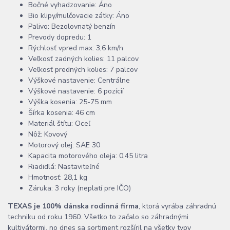
Bočné vyhadzovanie: Áno
Bio klipy/mulčovacie zátky: Áno
Palivo: Bezolovnatý benzín
Prevody dopredu: 1
Rýchlosť vpred max: 3,6 km/h
Veľkosť zadných kolies: 11 palcov
Veľkosť predných kolies: 7 palcov
Výškové nastavenie: Centrálne
Výškové nastavenie: 6 pozícií
Výška kosenia: 25-75 mm
Šírka kosenia: 46 cm
Materiál štítu: Oceľ
Nôž: Kovový
Motorový olej: SAE 30
Kapacita motorového oleja: 0,45 litra
Riadidlá: Nastaviteľné
Hmotnosť: 28,1 kg
Záruka: 3 roky (neplatí pre IČO)
TEXAS je 100% dánska rodinná firma
, ktorá vyrába záhradnú
techniku od roku 1960. Všetko to začalo so záhradnými
kultivátormi, no dnes sa sortiment rozšíril na všetky typy