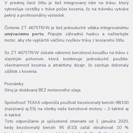
V prednej časti štítu je tiež integrovaný
r
ám na trávu, ktorý
vykresľuje cestičky v tráve počas kosenia, čo na trávniku vytvára
pekný a profesionálny výsledok.
Čistenie ZT 4675TR/W je tiež jednoduché vďaka integrovanému
umývaciemu portu
. Pripojte záhradnú hadicu a naštartujte
motor, aby ste vypláchli väčšinu zvyškov trávy z kosiaceho štítu.
So ZT 4675TR/W získate výkonnú benzínovú kosačku na trávu s
vlastným pohonom, ktorá kombinuje jednoduché použitie,
všestrannosť kosenia a atraktívny dizajn, čo zaisťuje dokonalý
zážitok z kosenia.
Poznámky
Stroj je dodávaný BEZ motorového oleja.
Spoločnosť TEXAS odporúča používať bezolovnatý benzín 98/100
(nazývaný aj E5) na všetky naše benzínové motory – 2-taktné aj
4-taktné.
Toto odporúčanie je spôsobené zmenami od 1. januára 2020,
kedy bezolovnatý benzín 95 (E10) začal obsahovať 10 %