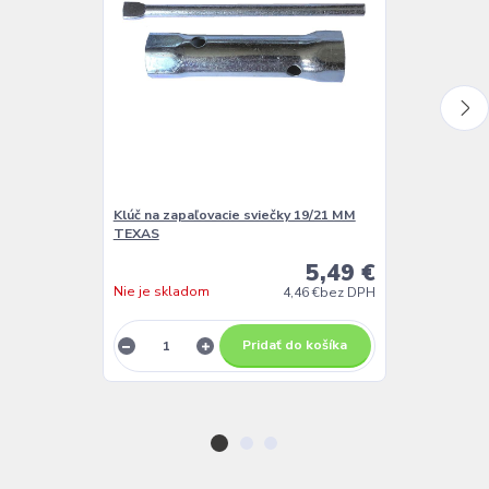
Klúč na zapaľovacie sviečky 19/21 MM
Súprava na v
TEXAS
5,49 €
Nie je skladom
Skladom
4,46 €
bez DPH
Pridať do košíka