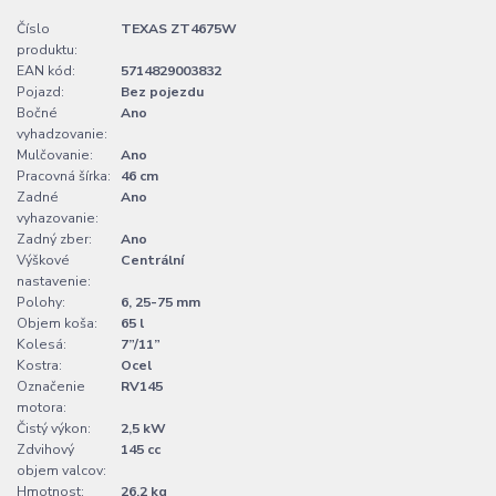
Číslo
TEXAS ZT4675W
produktu:
EAN kód:
5714829003832
Pojazd:
Bez pojezdu
Bočné
Ano
vyhadzovanie:
Mulčovanie:
Ano
Pracovná šírka:
46 cm
Zadné
Ano
vyhazovanie:
Zadný zber:
Ano
Výškové
Centrální
nastavenie:
Polohy:
6, 25-75 mm
Objem koša:
65 l
Kolesá:
7”/11”
Kostra:
Ocel
Označenie
RV145
motora:
Čistý výkon:
2,5 kW
Zdvihový
145 cc
objem valcov:
Hmotnost:
26,2 kg