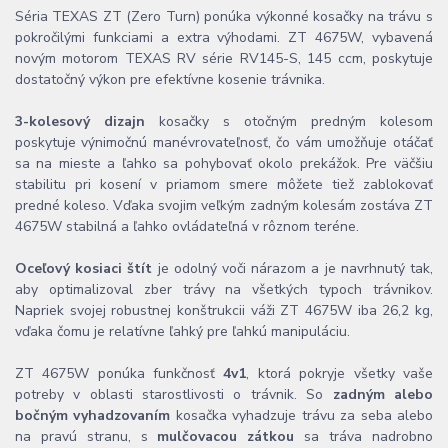
Séria TEXAS ZT (Zero Turn) ponúka výkonné kosačky na trávu s
pokročilými funkciami a extra výhodami. ZT 4675W, vybavená
novým motorom TEXAS RV série RV145-S, 145 ccm, poskytuje
dostatočný výkon pre efektívne kosenie trávnika.
3-kolesový dizajn
kosačky s otočným predným kolesom
poskytuje výnimočnú manévrovateľnosť, čo vám umožňuje otáčať
sa na mieste a ľahko sa pohybovať okolo prekážok. Pre väčšiu
stabilitu pri kosení v priamom smere môžete tiež zablokovať
predné koleso. Vďaka svojim veľkým zadným kolesám zostáva ZT
4675W stabilná a ľahko ovládateľná v rôznom teréne.
Oceľový kosiaci štít
je odolný voči nárazom a je navrhnutý tak,
aby optimalizoval zber trávy na všetkých typoch trávnikov.
Napriek svojej robustnej konštrukcii váži ZT 4675W iba 26,2 kg,
vďaka čomu je relatívne ľahký pre ľahkú manipuláciu.
ZT 4675W ponúka funkčnosť
4v1
, ktorá pokryje všetky vaše
potreby v oblasti starostlivosti o trávnik. So
zadným alebo
bočným vyhadzovaním
kosačka vyhadzuje trávu za seba alebo
na pravú stranu, s
mulčovacou zátkou
sa tráva nadrobno