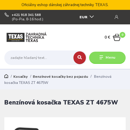
Oficiálny eshop dánskej záhradnej techniky TEXAS.
+421 918 341 568
EUR
(Po-Pia, 8-16 hod.)
0
0 €
Menu
Kosačky
Benzínové kosačky bez pojazdu
Benzínová
kosačka TEXAS ZT 4675W
Benzínová kosačka TEXAS ZT 4675W