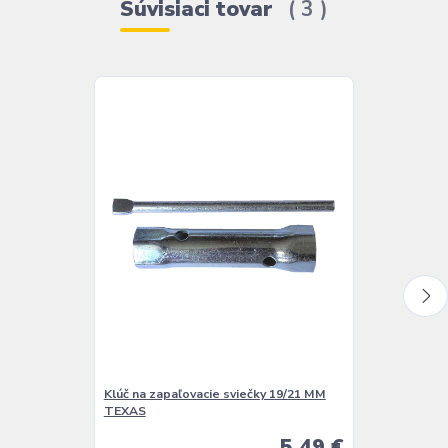
Súvisiaci tovar
3
Klúč na zapaľovacie sviečky 19/21 MM
Súprava na v
TEXAS
5,49 €