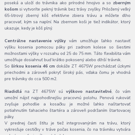
poseká a uloží do trávnika ako prírodné hnojivo a so
zberným
košom
si vytvoríte pekný trávnik bez trávy zvyšky. Priložený veľký
65-litrový zberný kôš efektívne zbiera trávu a môžete dlho
pracovať, kým sa naplní. Na zbernom koši je tiež indikátor, ktorý
ukazuje, kedy je kôš plný.
Centrálne nastavenie výšky
vám umožňuje ľahko nastaviť
výšku kosenia pomocou páky pri zadnom kolese so šiestimi
možnosťami výšky v rozsahu od 25 do 75 mm. Táto flexibilita vám
umožňuje dosiahnuť buď krátko pokosený alebo dlhší trávnik.
So
šírkou kosenia 46 cm
dokáže ZT 4675W prechádzať úzkymi
priechodmi a zároveň pokryť široký pás, vďaka čomu je vhodná
pre trávniky do cca 500 m2.
Riadidlá
na ZT 4675W sú
výškovo nastaviteľné
, čo vám
umožní nájsť najpohodlnejšiu pracovnú polohu. Penová rukoväť
zvyšuje pohodlie a kosačku je možné ľahko naštartovať
potiahnutím ťahacieho štartéra a zároveň podržaním štartovacej
páky.
V prednej časti štítu je tiež integrovaný
rám na trávu, ktorý
vykresľuje cestičky v tráve počas kosenia, čo na trávniku vytvára