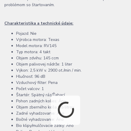
problémom so štartovaním.
Charakteristika a technické údaje:
Pojazd: Nie
Výrobca motora: Texas
Model motora: RV145
Typ motora: 4 takt
Objem zdvihu: 145 ccm
Objem palivovej nádrže: 1 liter
Výkon: 2,5 kW v. 2900 ot./min / min.
Hlučnosť: 96 dB
Vzduchový filter: Pena
Počet valcov: 1
Štartér: Spätný ráz/Ťahací
Pohon zadných kolies: Áno
Objem zberného koša: 65 litrov
Zadné vyhadzovanie: Áno
Bočné vyhadzovanie: Áno
Bio klipy/mulčovacie zátky: Áno