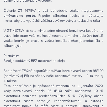
pekný a profesionálny výsledok.
Čistenie ZT 4675W je tiež jednoduché vďaka integrovanému
umývaciemu portu
. Pripojte záhradnú hadicu a naštartujte
motor, aby ste vypláchli väčšinu zvyškov trávy z kosiaceho štítu.
V ZT 4675W získate mimoriadne obratnú benzínovú kosačku na
trávu, kde máte veľa možností kosenia a mnoho dobrých funkcií,
vďaka ktorým je práca s vašou kosačkou ešte jednoduchšia a
zábavnejšia.
Poznámky
Stroj je dodávaný BEZ motorového oleja.
Spoločnosť TEXAS odporúča používať bezolovnatý benzín 98/100
(nazývaný aj E5) na všetky naše benzínové motory – 2-taktné aj
4-taktné.
Toto odporúčanie je spôsobené zmenami od 1. januára 2020,
kedy bezolovnatý benzín 95 (E10) začal obsahovať 10 %
bioetanolu namiesto predchádzajúcich 5 %. Zvýšený obsah
bioetanolu časom priťahuje kondenzáciu/vodu a skracuje
trvanlivosť paliva, čo môže viesť k horšiemu spaľovaniu a