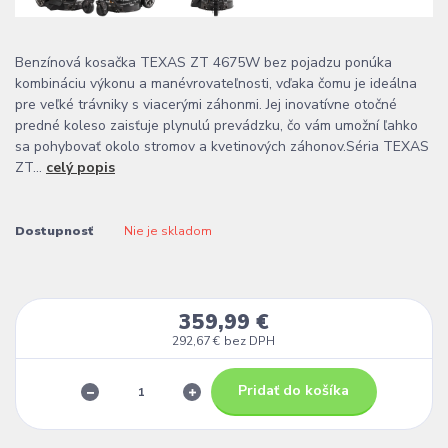
Benzínová kosačka TEXAS ZT 4675W bez pojadzu ponúka
kombináciu výkonu a manévrovateľnosti, vďaka čomu je ideálna
pre veľké trávniky s viacerými záhonmi. Jej inovatívne otočné
predné koleso zaisťuje plynulú prevádzku, čo vám umožní ľahko
sa pohybovať okolo stromov a kvetinových záhonov.Séria TEXAS
ZT...
celý popis
Dostupnosť
Nie je skladom
359,99 €
292,67 €
bez DPH
Pridať do košíka