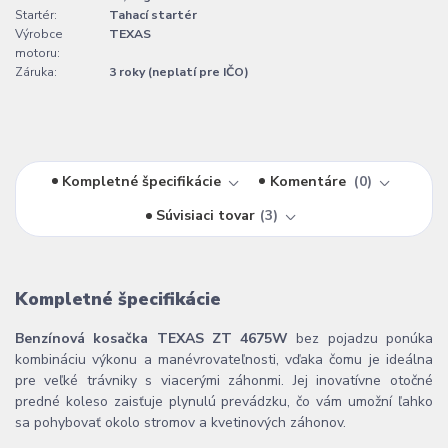
Startér:
Tahací startér
Výrobce
TEXAS
motoru:
Záruka:
3 roky (neplatí pre IČO)
Kompletné špecifikácie
Komentáre
0
Súvisiaci tovar
3
Kompletné špecifikácie
Benzínová kosačka TEXAS ZT 4675W
bez pojadzu ponúka
kombináciu výkonu a manévrovateľnosti, vďaka čomu je ideálna
pre veľké trávniky s viacerými záhonmi. Jej inovatívne otočné
predné koleso zaisťuje plynulú prevádzku, čo vám umožní ľahko
sa pohybovať okolo stromov a kvetinových záhonov.