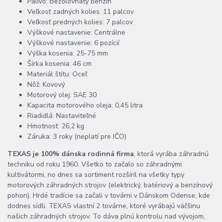
Palivo: Bezolovnatý benzín
Veľkosť zadných kolies: 11 palcov
Veľkosť predných kolies: 7 palcov
Výškové nastavenie: Centrálne
Výškové nastavenie: 6 pozícií
Výška kosenia: 25-75 mm
Šírka kosenia: 46 cm
Materiál štítu: Oceľ
Nôž: Kovový
Motorový olej: SAE 30
Kapacita motorového oleja: 0,45 litra
Riadidlá: Nastaviteľné
Hmotnosť: 26,2 kg
Záruka: 3 roky (neplatí pre IČO)
TEXAS je 100% dánska rodinná firma
, ktorá vyrába záhradnú
techniku od roku 1960. Všetko to začalo so záhradnými
kultivátormi, no dnes sa sortiment rozšíril na všetky typy
motorových záhradných strojov (elektrický, batériový a benzínový
pohon). Hrdé tradície sa začali v továrni v Dánskom Odense, kde
dodnes sídli. TEXAS vlastní 2 továrne, ktoré vyrábajú väčšinu
našich záhradných strojov. To dáva plnú kontrolu nad vývojom,