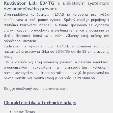
Kultivátor Lilli 534TG
s unikátnym systémom
dvojhriadeľového prevodu.
Dvojhriadeľová konštrukcia TEXAS je vyrobená pre vyššiu
spoľahlivosť a lepší pomer výkonu. Spätný chod je pripojený k
druhému kľukovému hriadeľu a týmto spôsobom sa vyhneme
citlivým častiam prevodovky a systému remenice a dosiahne sa
dlhšia životnosť. Jedná sa o veľmi výkonný stroj, určený pre
náročného užívateľa.
Kultivátor má výkonný motor TG715D s objemom 208 cm3,
nastaviteľnú pracovnú šírku od 36/57/85 cm do 33 cm pracovnej
hĺbky.
Lilli je viacúčelový stroj vybavený pevnými a pevnými riadidlami,
ergonomickými rukoväťami a transportnými kolieskami
namontovanými vzadu, ktoré sa ručne nastavujú. Je postavená na
pevnej konštrukcii, vďaka ktorej je pri práci veľmi stabilná.
Stroj je dodávaný bez motorového oleja!
Charakteristika a technické údaje:
Motor: Texas