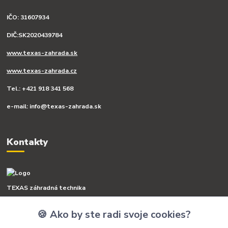
IČO: 31607934
DIČ:SK2020439784
www.texas-zahrada.sk
www.texas-zahrada.cz
Tel.: +421 918 341 568
e-mail: info@texas-zahrada.sk
Kontakty
TEXAS záhradná technika
🍪 Ako by ste radi svoje cookies?
+421 918 341 568
(Po-Pia, 8-16 hod.)