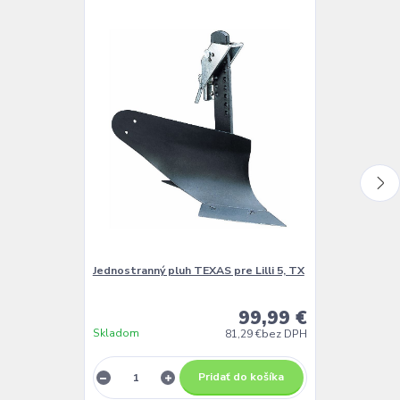
Jednostranný pluh TEXAS pre Lilli 5, TX
Pluh TEXAS pr
99,99 €
Skladom
Skladom
81,29 €
bez DPH
Pridať do košíka