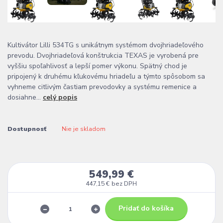
Kultivátor Lilli 534TG s unikátnym systémom dvojhriadeľového
prevodu. Dvojhriadeľová konštrukcia TEXAS je vyrobená pre
vyššiu spoľahlivosť a lepší pomer výkonu. Spätný chod je
pripojený k druhému kľukovému hriadeľu a týmto spôsobom sa
vyhneme citlivým častiam prevodovky a systému remenice a
dosiahne...
celý popis
Dostupnosť
Nie je skladom
549,99 €
447,15 €
bez DPH
Pridať do košíka