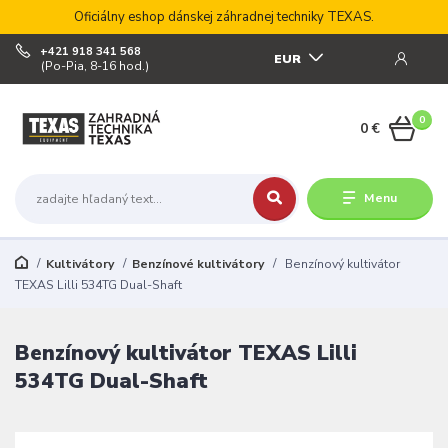
Oficiálny eshop dánskej záhradnej techniky TEXAS.
+421 918 341 568
EUR
(Po-Pia, 8-16 hod.)
0
0 €
Menu
Kultivátory
Benzínové kultivátory
Benzínový kultivátor
TEXAS Lilli 534TG Dual-Shaft
Benzínový kultivátor TEXAS Lilli
534TG Dual-Shaft