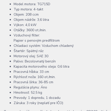
Model motora: TG715D
Typ motora: 4-takt
Objem: 208 ccm
Objem nádrže: 3,6 litra
Výkon: 4,0 kW
Otáčky: 3600 ot./min.
Vzduchový filter:
Papier s penovým predfiltrom
Chladiaci systém: Vzduchom chladený
Štartér: Spätný ráz
Motorový olej: SAE 30
Palivo: Bezolovnatý benzín
Kapacita motorového oleja: 0,6 litra
Pracovná hĺbka: 33 cm
Rýchlosť noža: 160 ot./min.
Pracovná šírka: 36-85 cm
Regulácia plynu: Áno
Hmotnosť: 52,5 kg
Prevody: 1 dopredu, 1 dozadu
Záruka: 3 roky (neplatí pre IČO)