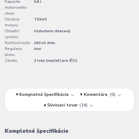
Kapacita
0,6 l
motorového
oleje:
Výrobce
TEXAS
motoru:
Chladící
Vzduchem chlazený
systém:
Rychlost nože:
160 ot./min.
Regulace
Ano
plynu:
Záruka:
3 roky (neplatí pre IČO)
Kompletné špecifikácie
Komentáre
0
Súvisiaci tovar
14
Kompletné špecifikácie