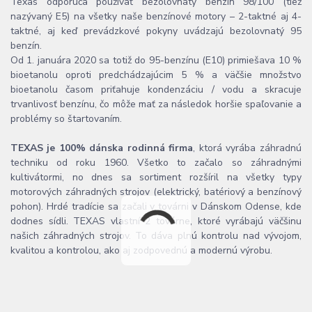
Texas odporúča používať bezolovnatý benzín 98/100 (tiež
nazývaný E5) na všetky naše benzínové motory – 2-taktné aj 4-
taktné, aj keď prevádzkové pokyny uvádzajú bezolovnatý 95
benzín.
Od 1. januára 2020 sa totiž do 95-benzínu (E10) primiešava 10 %
bioetanolu oproti predchádzajúcim 5 % a väčšie množstvo
bioetanolu časom priťahuje kondenzáciu / vodu a skracuje
trvanlivosť benzínu, čo môže mať za následok horšie spaľovanie a
problémy so štartovaním.
TEXAS je 100% dánska rodinná firma
, ktorá vyrába záhradnú
techniku od roku 1960. Všetko to začalo so záhradnými
kultivátormi, no dnes sa sortiment rozšíril na všetky typy
motorových záhradných strojov (elektrický, batériový a benzínový
pohon). Hrdé tradície sa začali v továrni v Dánskom Odense, kde
dodnes sídli. TEXAS vlastní 2 továrne, ktoré vyrábajú väčšinu
našich záhradných strojov. To dáva plnú kontrolu nad vývojom,
kvalitou a kontrolou, ako aj zodpovednú a modernú výrobu.