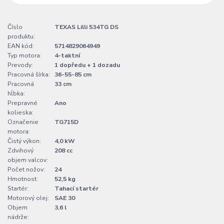
Číslo
TEXAS Lilli 534TG DS
produktu:
EAN kód:
5714829064949
Typ motora:
4-taktní
Prevody:
1 dopředu + 1 dozadu
Pracovná šírka:
36-55-85 cm
Pracovná
33 cm
hĺbka:
Prepravné
Ano
kolieska:
Označenie
TG715D
motora:
Čistý výkon:
4,0 kW
Zdvihový
208 cc
objem valcov:
Počet nožov:
24
Hmotnost:
52,5 kg
Startér:
Tahací startér
Motorový olej:
SAE 30
Objem
3,6 l
nádrže: