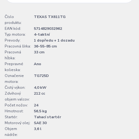
Číslo
TEXAS TX611TG
produktu:
EAN kód:
5714829032962
Typ motora:
4-taktní
Prevody:
1 dopředu + 1 dozadu
Pracovná šírka:
36-55-85 cm
Pracovná
33 cm
hĺbka:
Prepravné
Ano
kolieska:
Označenie
TG725D
motora:
Čistý výkon:
4,0 kW
Zdvihový
212 cc
objem valcov:
Počet nožov:
24
Hmotnost:
56,5 kg
Startér:
Tahací startér
Motorový olej:
SAE 30
Objem
3,6 l
nádrže: