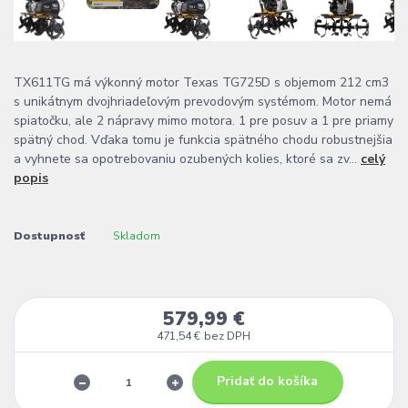
TX611TG má výkonný motor Texas TG725D s objemom 212 cm3
s unikátnym dvojhriadeľovým prevodovým systémom. Motor nemá
spiatočku, ale 2 nápravy mimo motora. 1 pre posuv a 1 pre priamy
spätný chod. Vďaka tomu je funkcia spätného chodu robustnejšia
a vyhnete sa opotrebovaniu ozubených kolies, ktoré sa zv...
celý
popis
Dostupnosť
Skladom
579,99 €
471,54 €
bez DPH
Pridať do košíka