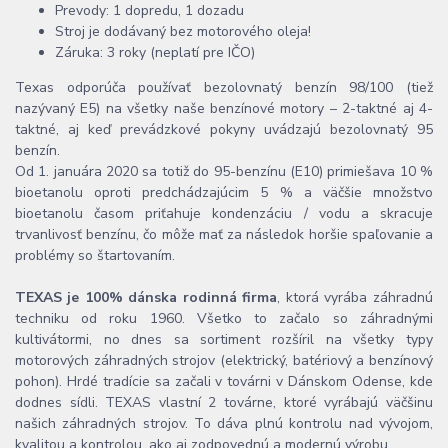
Prevody: 1 dopredu, 1 dozadu
Stroj je dodávaný bez motorového oleja!
Záruka: 3 roky (neplatí pre IČO)
Texas odporúča používať bezolovnatý benzín 98/100 (tiež
nazývaný E5) na všetky naše benzínové motory – 2-taktné aj 4-
taktné, aj keď prevádzkové pokyny uvádzajú bezolovnatý 95
benzín.
Od 1. januára 2020 sa totiž do 95-benzínu (E10) primiešava 10 %
bioetanolu oproti predchádzajúcim 5 % a väčšie množstvo
bioetanolu časom priťahuje kondenzáciu / vodu a skracuje
trvanlivosť benzínu, čo môže mať za následok horšie spaľovanie a
problémy so štartovaním.
TEXAS je 100% dánska rodinná firma
, ktorá vyrába záhradnú
techniku od roku 1960. Všetko to začalo so záhradnými
kultivátormi, no dnes sa sortiment rozšíril na všetky typy
motorových záhradných strojov (elektrický, batériový a benzínový
pohon). Hrdé tradície sa začali v továrni v Dánskom Odense, kde
dodnes sídli. TEXAS vlastní 2 továrne, ktoré vyrábajú väčšinu
našich záhradných strojov. To dáva plnú kontrolu nad vývojom,
kvalitou a kontrolou, ako aj zodpovednú a modernú výrobu.