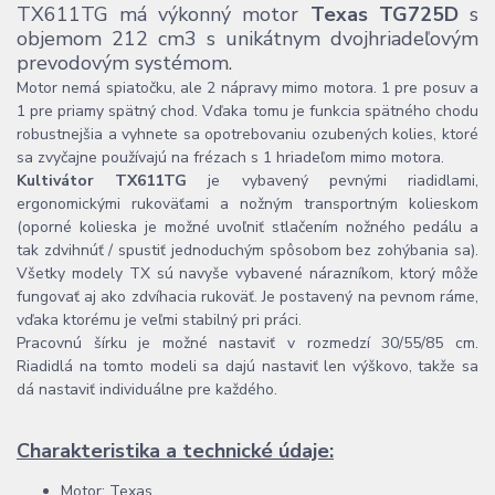
TX611TG má výkonný motor
Texas TG725D
s
objemom 212 cm3 s unikátnym dvojhriadeľovým
prevodovým systémom.
Motor nemá spiatočku, ale 2 nápravy mimo motora. 1 pre posuv a
1 pre priamy spätný chod. Vďaka tomu je funkcia spätného chodu
robustnejšia a vyhnete sa opotrebovaniu ozubených kolies, ktoré
sa zvyčajne používajú na frézach s 1 hriadeľom mimo motora.
Kultivátor TX611TG
je vybavený pevnými riadidlami,
ergonomickými rukoväťami a nožným transportným kolieskom
(oporné kolieska je možné uvoľniť stlačením nožného pedálu a
tak zdvihnúť / spustiť jednoduchým spôsobom bez zohýbania sa).
Všetky modely TX sú navyše vybavené nárazníkom, ktorý môže
fungovať aj ako zdvíhacia rukoväť. Je postavený na pevnom ráme,
vďaka ktorému je veľmi stabilný pri práci.
Pracovnú šírku je možné nastaviť v rozmedzí 30/55/85 cm.
Riadidlá na tomto modeli sa dajú nastaviť len výškovo, takže sa
dá nastaviť individuálne pre každého.
Charakteristika a technické údaje:
Motor: Texas