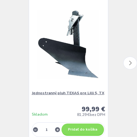
Jednostranný pluh TEXAS pre Lilli 5, TX
Pluh TEXAS pr
99,99 €
Skladom
Skladom
81,29 €
bez DPH
Pridať do košíka