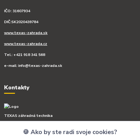
IČO: 31607934
DIČ:SK2020439784
www.texas-zahrada.sk
www.texas-zahrada.cz
Tel.: +421 918 341 568
e-mail: info@texas-zahrada.sk
Kontakty
TEXAS záhradná technika
🍪 Ako by ste radi svoje cookies?
+421 918 341 568
(Po-Pia, 8-16 hod.)