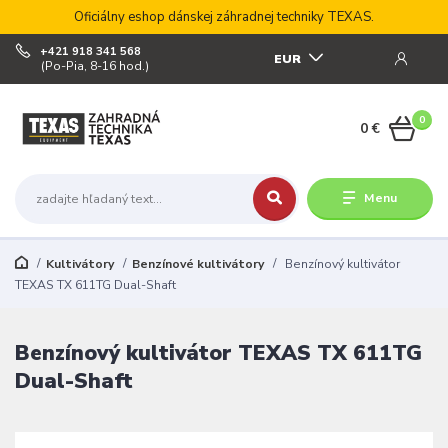
Oficiálny eshop dánskej záhradnej techniky TEXAS.
+421 918 341 568
EUR
(Po-Pia, 8-16 hod.)
0
0 €
Menu
Kultivátory
Benzínové kultivátory
Benzínový kultivátor
TEXAS TX 611TG Dual-Shaft
Benzínový kultivátor TEXAS TX 611TG
Dual-Shaft