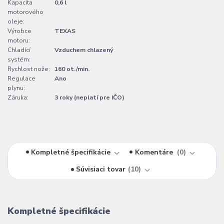
Kapacita
0,6 l
motorového
oleje:
Výrobce
TEXAS
motoru:
Chladící
Vzduchem chlazený
systém:
Rychlost nože:
160 ot./min.
Regulace
Ano
plynu:
Záruka:
3 roky (neplatí pre IČO)
Kompletné špecifikácie
Komentáre
0
Súvisiaci tovar
10
Kompletné špecifikácie