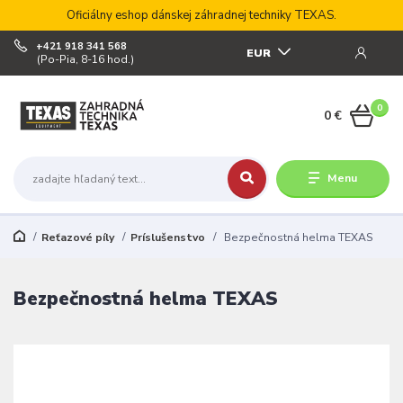
Oficiálny eshop dánskej záhradnej techniky TEXAS.
+421 918 341 568
EUR
(Po-Pia, 8-16 hod.)
0
0 €
Menu
Reťazové píly
Príslušenstvo
Bezpečnostná helma TEXAS
Bezpečnostná helma TEXAS