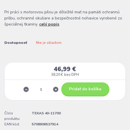
Pri práci s motorovou pílou je dôležité mať na pamäti ochrannú
prilbu, ochranné okuliare a bezpečnostné nohavice vyrobené zo
špeciálnej tkaniny.
celý popis
Dostupnosť
Nie je skladom
46,99 €
38,20 €
bez DPH
Pridať do košíka
Číslo
TEXAS 40-11700
produktu:
EAN kód:
5708906537914