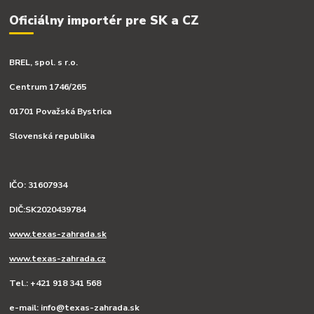
Oficiálny importér pre SK a CZ
BREL, spol. s r.o.
Centrum 1746/265
01701 Považská Bystrica
Slovenská republika
IČO: 31607934
DIČ:SK2020439784
www.texas-zahrada.sk
www.texas-zahrada.cz
Tel.: +421 918 341 568
e-mail: info@texas-zahrada.sk