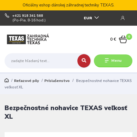
Oficiálny eshop dánskej záhradnej techniky TEXAS.
+421 918 341 568
EUR
(Po-Pia, 8-16 hod.)
0
0 €
Menu
Reťazové píly
Príslušenstvo
Bezpečnostné nohavice TEXAS
veľkosť XL
Bezpečnostné nohavice TEXAS veľkosť
XL