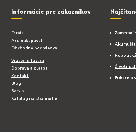
Informácie pre zákazníkov
Najčítan
O nás
Zametací 
Ako nakupovať
Akumuláto
Obchodné podmienky
Robotick
Vrátenie tovaru
Životnost
Doprava a platba
Kontakt
Fukare a v
Blog
Servis
Katalog na stiahnutie