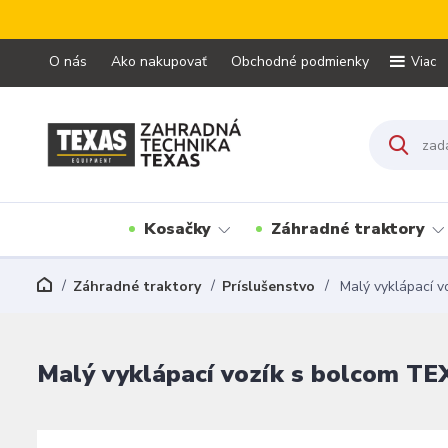
O nás
Ako nakupovať
Obchodné podmienky
Viac
Kosačky
Záhradné traktory
Záhradné traktory
Príslušenstvo
Malý vyklápací v
Malý vyklápací vozík s bolcom T