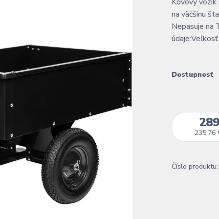
Kovový vozík
na väčšinu št
Nepasuje na 
údaje:Veľkos
Dostupnosť
289
235,76 
Číslo produktu: