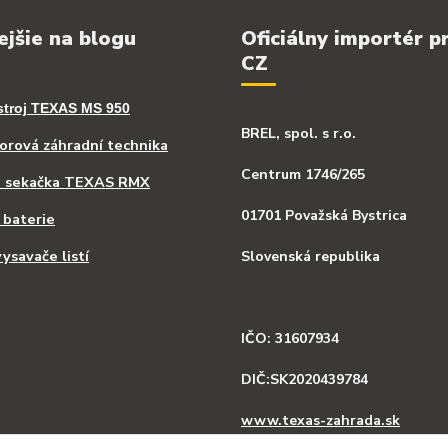
ejšie na blogu
Oficiálny importér p
CZ
stroj TEXAS MS 950
BREL, spol. s r.o.
rová záhradní technika
Centrum 1746/265
á sekačka TEXAS RMX
01701 Považská Bystrica
 baterie
ysavače listí
Slovenská republika
IČO: 31607934
DIČ:SK2020439784
www.texas-zahrada.sk