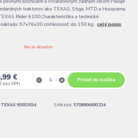
 s pevnými bočnicami a otvárateľným zadným čelom.Pasuje
andardných traktorov ako TEXAS, Stiga, MTD a Husqvarna.
TEXAS Rider 6100.Charakteristika a technické
ť nákladu: 97x76x30 cmNosnosť: do 150 kg
celý popis
Nie je skladom
,99 €
Pridať do košíka
€
bez DPH
TEXAS 90053034
EAN kód:
5708906493234