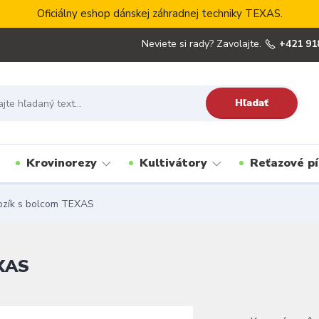
Oficiálny eshop dánskej záhradnej techniky TEXAS.
Neviete si rady? Zavolajte.
+421 91
Hľadať
Krovinorezy
Kultivátory
Reťazové pí
ozík s bolcom TEXAS
EXAS