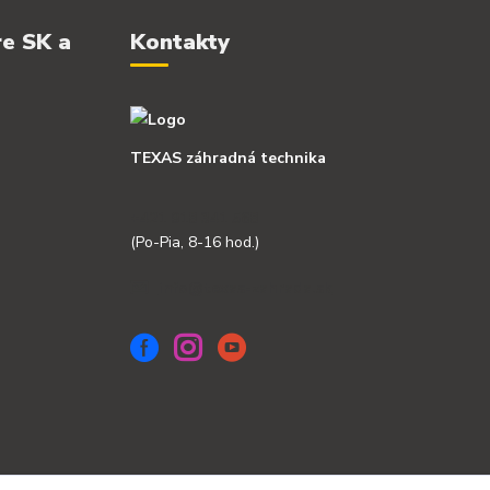
re SK a
Kontakty
TEXAS záhradná technika
+421 918 341 568
(Po-Pia, 8-16 hod.)
info@texas-zahrada.sk