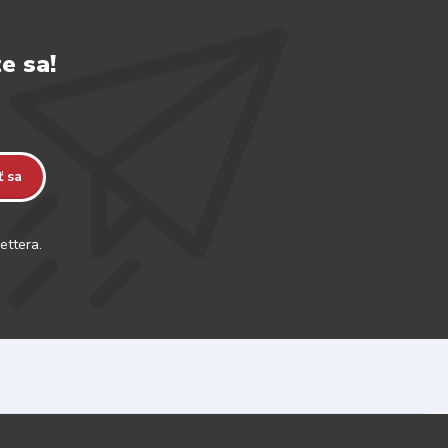
e sa!
ť sa
ettera.