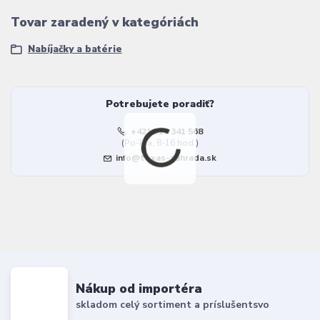
Tovar zaradený v kategóriách
Nabíjačky a batérie
Potrebujete poradiť?
+421 918 341 568
(Po-Pia, 8-16 hod.)
info@texas-zahrada.sk
Nákup od importéra
skladom celý sortiment a príslušentsvo