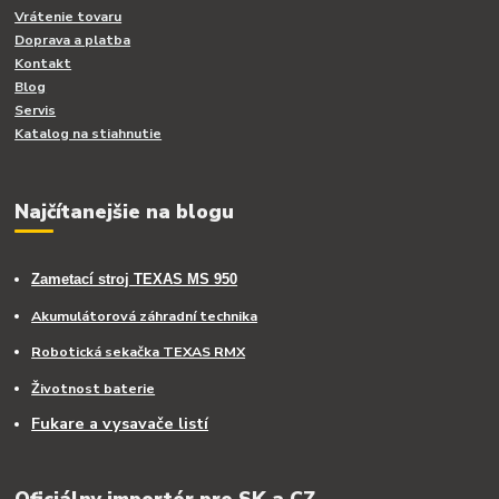
Vrátenie tovaru
Doprava a platba
Kontakt
Blog
Servis
Katalog na stiahnutie
Najčítanejšie na blogu
Zametací stroj TEXAS MS 950
Akumulátorová záhradní technika
Robotická sekačka TEXAS RMX
Životnost baterie
Fukare a vysavače listí
Oficiálny importér pre SK a CZ