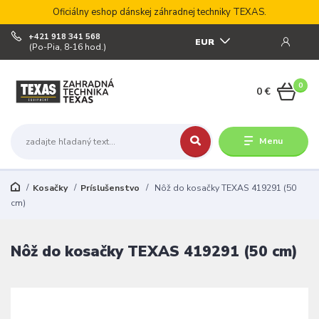
Oficiálny eshop dánskej záhradnej techniky TEXAS.
+421 918 341 568
EUR
(Po-Pia, 8-16 hod.)
0
0 €
Menu
Kosačky
Príslušenstvo
Nôž do kosačky TEXAS 419291 (50
cm)
Nôž do kosačky TEXAS 419291 (50 cm)