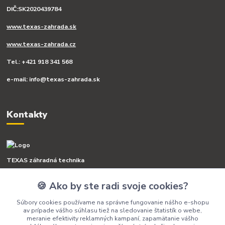
DIČ:SK2020439784
www.texas-zahrada.sk
www.texas-zahrada.cz
Tel.: +421 918 341 568
e-mail: info@texas-zahrada.sk
Kontakty
TEXAS záhradná technika
🍪 Ako by ste radi svoje cookies?
+421 918 341 568
(Po-Pia, 8-16 hod.)
Súbory cookies používame na správne fungovanie nášho e-shopu
av prípade vášho súhlasu tiež na sledovanie štatistík o webe,
info@texas-zahrada.sk
meranie efektivity reklamných kampaní, zapamätanie vášho