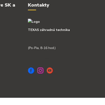
re SK a
Kontakty
TEXAS záhradná technika
+421 918 341 568
(Po-Pia, 8-16 hod.)
info@texas-zahrada.sk