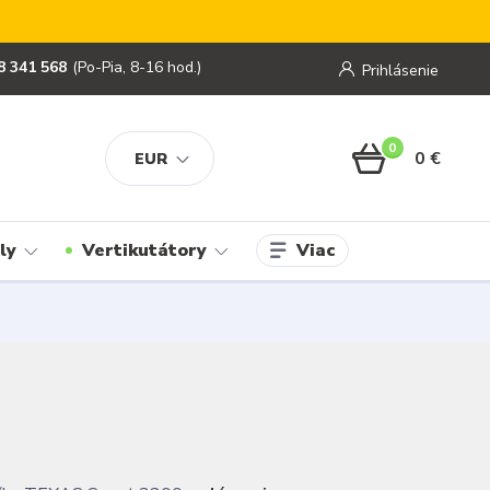
8 341 568
(Po-Pia, 8-16 hod.)
Prihlásenie
0
0 €
EUR
Viac
ly
Vertikutátory