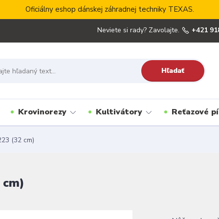
Oficiálny eshop dánskej záhradnej techniky TEXAS.
Neviete si rady? Zavolajte.
+421 91
Hľadať
Krovinorezy
Kultivátory
Reťazové pí
23 (32 cm)
 cm)