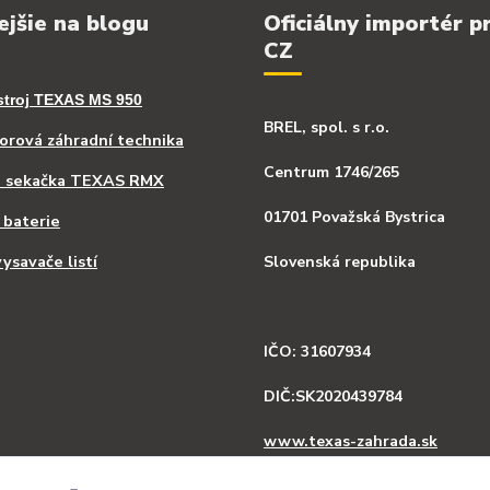
ejšie na blogu
Oficiálny importér p
CZ
stroj TEXAS MS 950
BREL, spol. s r.o.
rová záhradní technika
Centrum 1746/265
á sekačka TEXAS RMX
01701 Považská Bystrica
 baterie
ysavače listí
Slovenská republika
IČO: 31607934
DIČ:SK2020439784
www.texas-zahrada.sk
www.texas-zahrada.cz