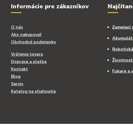
Informácie pre zákazníkov
Najčítan
O nás
Zametací 
Ako nakupovať
Akumuláto
Obchodné podmienky
Robotick
Vrátenie tovaru
Životnost
Doprava a platba
Kontakt
Fukare a v
Blog
Servis
Katalog na stiahnutie