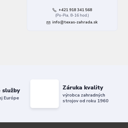
+421 918 341 568
(Po-Pia, 8-16 hod.)
info@texas-zahrada.sk
Záruka kvality
 služby
výrobca zahradných
ej Európe
strojov od roku 1960