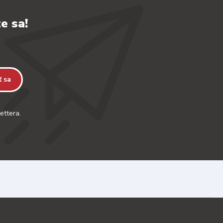
e sa!
ť sa
ettera.