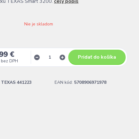
ačku TEXAS Smart 3200.
celý popis
Nie je skladom
99 €
Pridať do košíka
bez DPH
TEXAS 441223
EAN kód:
5708906971978