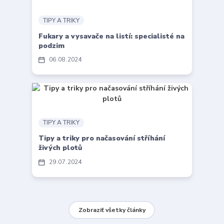
TIPY A TRIKY
Fukary a vysavače na listí: specialisté na
podzim
06
08
2024
TIPY A TRIKY
Tipy a triky pro načasování stříhání
živých plotů
29
07
2024
Zobraziť všetky články