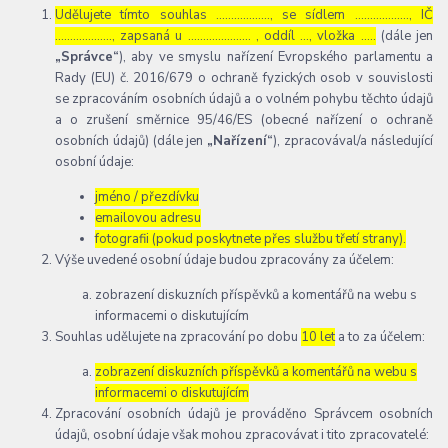
Udělujete tímto souhlas ……………..., se sídlem ………………, IČ
………………., zapsaná u ………………… , oddíl …, vložka …..
(dále jen
„Správce“
), aby ve smyslu nařízení Evropského parlamentu a
Rady (EU) č. 2016/679 o ochraně fyzických osob v souvislosti
se zpracováním osobních údajů a o volném pohybu těchto údajů
a o zrušení směrnice 95/46/ES (obecné nařízení o ochraně
osobních údajů) (dále jen
„Nařízení“
), zpracovával/a následující
osobní údaje:
jméno / přezdívku
emailovou adresu
fotografii (pokud poskytnete přes službu třetí strany).
Výše uvedené osobní údaje budou zpracovány za účelem:
zobrazení diskuzních příspěvků a komentářů na webu s
informacemi o diskutujícím
Souhlas udělujete na zpracování po dobu
10 let
a to za účelem:
zobrazení diskuzních příspěvků a komentářů na webu s
informacemi o diskutujícím
Zpracování osobních údajů je prováděno Správcem osobních
údajů, osobní údaje však mohou zpracovávat i tito zpracovatelé: