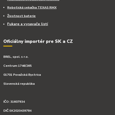
Robotická sekačka TEXAS RMX
Životnost baterie
Fukare a vysavače listí
Oficiálny importér pre SK a CZ
BREL, spol. s r.o.
Centrum 1746/265
01701 Považská Bystrica
Slovenská republika
IČO: 31607934
DIČ:SK2020439784