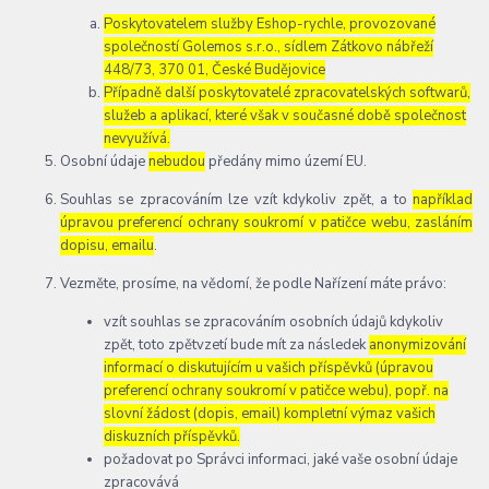
Poskytovatelem služby Eshop-rychle, provozované
společností Golemos s.r.o., sídlem Zátkovo nábřeží
448/73, 370 01, České Budějovice
Případně další poskytovatelé zpracovatelských softwarů,
služeb a aplikací, které však v současné době společnost
nevyužívá.
Osobní údaje
nebudou
předány mimo území EU.
Souhlas se zpracováním lze vzít kdykoliv zpět, a to
například
úpravou preferencí ochrany soukromí v patičce webu, zasláním
dopisu, emailu
.
Vezměte, prosíme, na vědomí, že podle Nařízení máte právo:
vzít souhlas se zpracováním osobních údajů kdykoliv
zpět, toto zpětvzetí bude mít za následek
anonymizování
informací o diskutujícím u vašich příspěvků (úpravou
preferencí ochrany soukromí v patičce webu), popř. na
slovní žádost (dopis, email) kompletní výmaz vašich
diskuzních příspěvků.
požadovat po Správci informaci, jaké vaše osobní údaje
zpracovává