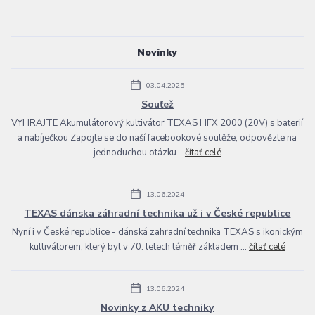
Novinky
03.04.2025
Souťež
VYHRAJTE Akumulátorový kultivátor TEXAS HFX 2000 (20V) s baterií
a nabíječkou Zapojte se do naší facebookové soutěže, odpovězte na
jednoduchou otázku...
čítať celé
13.06.2024
TEXAS dánska záhradní technika už i v České republice
Nyní i v České republice - dánská zahradní technika TEXAS s ikonickým
kultivátorem, který byl v 70. letech téměř základem ...
čítať celé
13.06.2024
Novinky z AKU techniky