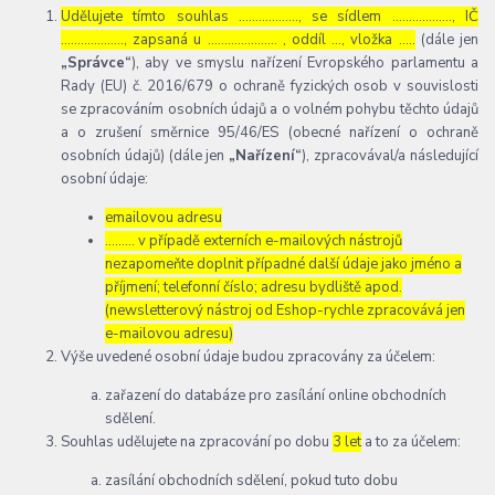
Udělujete tímto souhlas ……………..., se sídlem ………………, IČ
………………., zapsaná u ………………… , oddíl …, vložka …..
(dále jen
„Správce“
), aby ve smyslu nařízení Evropského parlamentu a
Rady (EU) č. 2016/679 o ochraně fyzických osob v souvislosti
se zpracováním osobních údajů a o volném pohybu těchto údajů
a o zrušení směrnice 95/46/ES (obecné nařízení o ochraně
osobních údajů) (dále jen
„Nařízení“
), zpracovával/a následující
osobní údaje:
emailovou adresu
……… v případě externích e-mailových nástrojů
nezapomeňte doplnit případné další údaje jako jméno a
příjmení; telefonní číslo; adresu bydliště apod.
(newsletterový nástroj od Eshop-rychle zpracovává jen
e-mailovou adresu)
Výše uvedené osobní údaje budou zpracovány za účelem:
zařazení do databáze pro zasílání online obchodních
sdělení.
Souhlas udělujete na zpracování po dobu
3 let
a to za účelem:
zasílání obchodních sdělení, pokud tuto dobu