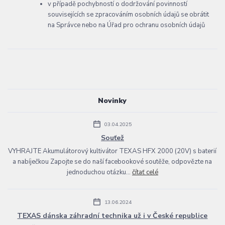
v případě pochybností o dodržování povinností
souvisejících se zpracováním osobních údajů se obrátit
na Správce nebo na Úřad pro ochranu osobních údajů
Novinky
03.04.2025
Souťež
VYHRAJTE Akumulátorový kultivátor TEXAS HFX 2000 (20V) s baterií
a nabíječkou Zapojte se do naší facebookové soutěže, odpovězte na
jednoduchou otázku...
čítať celé
13.06.2024
TEXAS dánska záhradní technika už i v České republice