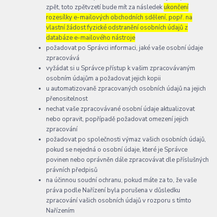
zpět, toto zpětvzetí bude mít za následek
ukončení
rozesílky e-mailových obchodních sdělení, popř. na
vlastní žádost fyzické odstranění osobních údajů z
databáze e-mailového nástroje
požadovat po Správci informaci, jaké vaše osobní údaje
zpracovává
vyžádat si u Správce přístup k vašim zpracovávaným
osobním údajům a požadovat jejich kopii
u automatizovaně zpracovaných osobních údajů na jejich
přenositelnost
nechat vaše zpracovávané osobní údaje aktualizovat
nebo opravit, popřípadě požadovat omezení jejich
zpracování
požadovat po společnosti výmaz vašich osobních údajů,
pokud se nejedná o osobní údaje, které je Správce
povinen nebo oprávněn dále zpracovávat dle příslušných
právních předpisů
na účinnou soudní ochranu, pokud máte za to, že vaše
práva podle Nařízení byla porušena v důsledku
zpracování vašich osobních údajů v rozporu s tímto
Nařízením