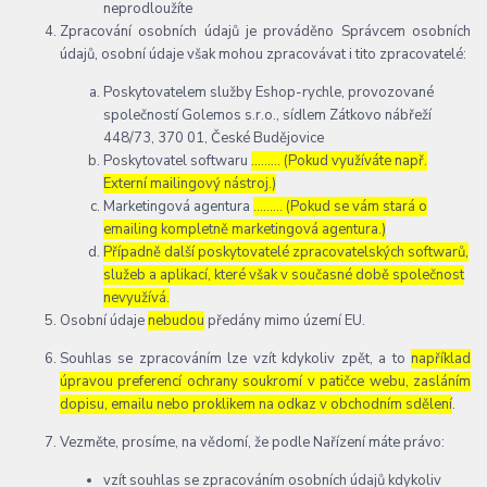
neprodloužíte
Zpracování osobních údajů je prováděno Správcem osobních
údajů, osobní údaje však mohou zpracovávat i tito zpracovatelé:
Poskytovatelem služby Eshop-rychle, provozované
společností Golemos s.r.o., sídlem Zátkovo nábřeží
448/73, 370 01, České Budějovice
Poskytovatel softwaru
……… (Pokud využíváte např.
Externí mailingový nástroj.)
Marketingová agentura
……… (Pokud se vám stará o
emailing kompletně marketingová agentura.)
Případně další poskytovatelé zpracovatelských softwarů,
služeb a aplikací, které však v současné době společnost
nevyužívá.
Osobní údaje
nebudou
předány mimo území EU.
Souhlas se zpracováním lze vzít kdykoliv zpět, a to
například
úpravou preferencí ochrany soukromí v patičce webu, zasláním
dopisu, emailu nebo proklikem na odkaz v obchodním sdělení
.
Vezměte, prosíme, na vědomí, že podle Nařízení máte právo:
vzít souhlas se zpracováním osobních údajů kdykoliv