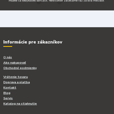
Môžete sa kedykoľvek odhlásiť. Newsletter zasielame raz za dva mesiace.
Informácie pre zákazníkov
O nás
Ako nakupovať
Obchodné podmienky
Vrátenie tovaru
Doprava a platba
Kontakt
Blog
Servis
Katalog na stiahnutie