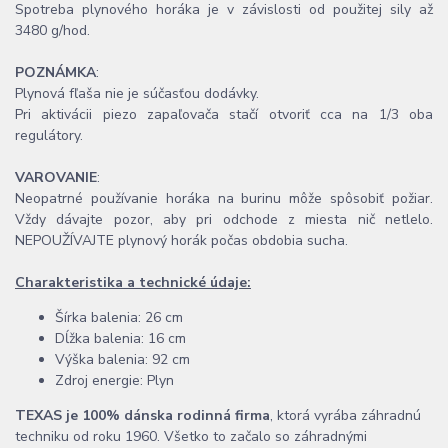
Spotreba plynového horáka je v závislosti od použitej sily až
3480 g/hod.
POZNÁMKA
:
Plynová fľaša nie je súčasťou dodávky.
Pri aktivácii piezo zapaľovača stačí otvoriť cca na 1/3 oba
regulátory.
VAROVANIE
:
Neopatrné používanie horáka na burinu môže spôsobiť požiar.
Vždy dávajte pozor, aby pri odchode z miesta nič netlelo.
NEPOUŽÍVAJTE plynový horák počas obdobia sucha.
Charakteristika a technické údaje:
Šírka balenia: 26 cm
Dĺžka balenia: 16 cm
Výška balenia: 92 cm
Zdroj energie: Plyn
TEXAS je 100% dánska rodinná firma
, ktorá vyrába záhradnú
techniku od roku 1960. Všetko to začalo so záhradnými