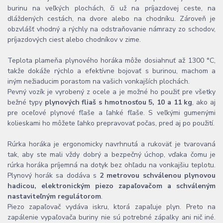
burinu na veľkých plochách, či už na príjazdovej ceste, na
dláždených cestách, na dvore alebo na chodníku. Zároveň je
obzvlášť vhodný a rýchly na odstraňovanie námrazy zo schodov,
príjazdových ciest alebo chodníkov v zime.
Teplota plameňa plynového horáka môže dosiahnuť až 1300 °C,
takže dokáže rýchlo a efektívne bojovať s burinou, machom a
iným nežiaducim porastom na vašich vonkajších plochách.
Pevný vozík je vyrobený z ocele a je možné ho použiť pre všetky
bežné typy
plynových fliaš s hmotnosťou 5, 10 a 11 kg
, ako aj
pre oceľové plynové fľaše a ľahké fľaše. S veľkými gumenými
kolieskami ho môžete ľahko prepravovať počas, pred aj po použití.
Rúrka horáka je ergonomicky navrhnutá a rukoväť je tvarovaná
tak, aby ste mali vždy dobrý a bezpečný úchop, vďaka čomu je
rúrka horáka príjemná na dotyk bez ohľadu na vonkajšiu teplotu.
Plynový horák sa dodáva s
2 metrovou schválenou plynovou
hadicou, elektronickým piezo zapaľovačom a schváleným
nastaviteľným regulátorom
.
Piezo zapaľovač vydáva iskru, ktorá zapaľuje plyn. Preto na
zapálenie vypaľovača buriny nie sú potrebné zápalky ani nič iné.