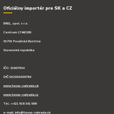
Oficiálny importér pre SK a CZ
BREL, spol. s r.o.
Centrum 1746/265
01701 Považská Bystrica
Slovenská republika
IČO: 31607934
DIČ:SK2020439784
www.texas-zahrada.sk
www.texas-zahrada.cz
Tel.: +421 918 341 568
e-mail: info@texas-zahrada.sk