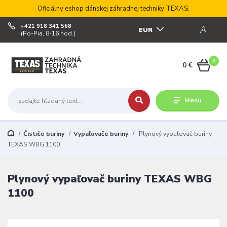
Oficiálny eshop dánskej záhradnej techniky TEXAS.
+421 918 341 568
EUR
(Po-Pia, 8-16 hod.)
0
0 €
Menu
Čističe buriny
Vypaľovače buriny
Plynový vypaľovač buriny
TEXAS WBG 1100
Plynový vypaľovač buriny TEXAS WBG
1100