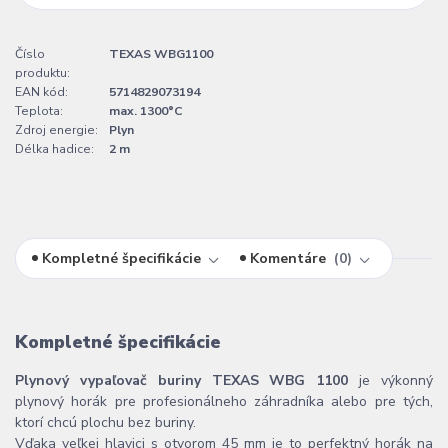
Číslo
TEXAS WBG1100
produktu:
EAN kód:
5714829073194
Teplota:
max. 1300°C
Zdroj energie:
Plyn
Délka hadice:
2 m
Kompletné špecifikácie
Komentáre
0
Kompletné špecifikácie
Plynový vypaľovač buriny TEXAS WBG 1100
je výkonný
plynový horák pre profesionálneho záhradníka alebo pre tých,
ktorí chcú plochu bez buriny.
Vďaka veľkej hlavici s otvorom 45 mm je to perfektný horák na