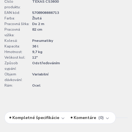
Číslo
TEXAS CS3600
produktu:
EAN kód:
5708906666713
Farba:
Žlutá
Pracovná šírka:
Do 2 m
Pracovná
82 cm
výška:
Kolesá:
Pneumatiky
Kapacita:
36 l
Hmotnost:
9,7 kg
Velikost kol:
12"
Způsob
Odstřeďováním
sypání:
Objem
Variabilní
dávkování:
Rám:
Ocel
Kompletné špecifikácie
Komentáre
0