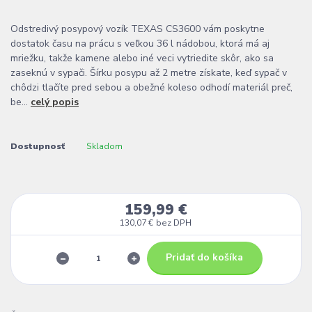
Odstredivý posypový vozík TEXAS CS3600 vám poskytne
dostatok času na prácu s veľkou 36 l nádobou, ktorá má aj
mriežku, takže kamene alebo iné veci vytriedite skôr, ako sa
zaseknú v sypači. Šírku posypu až 2 metre získate, keď sypač v
chôdzi tlačíte pred sebou a obežné koleso odhodí materiál preč,
be...
celý popis
Dostupnosť
Skladom
159,99 €
130,07 €
bez DPH
Pridať do košíka