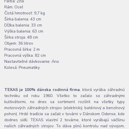
Farba: Žltá
Rám: Oceľ
Čistá hmotnosť: 9,7 kg
Šírka balenia: 43 cm
Dĺžka balenia: 33 cm
Výška balenia: 63 cm
Šírka stroja: 48 cm
Objem: 36 litrov
Pracovná šírka: 2 m
Pracovná výška: 82 cm
Nastaviteľné dávkovanie: Áno
Kolesá: Pneumatiky
TEXAS je 100% dánska rodinná firma
, ktorá vyrába záhradnú
techniku od roku 1960. Všetko to začalo so záhradnými
kultivátormi, no dnes sa sortiment rozšíril na všetky typy
motorových záhradných strojov (elektrický, batériový a benzínový
pohon). Hrdé tradície sa začali v továrni v Dánskom Odense, kde
dodnes sídli. TEXAS vlastní 2 továrne, ktoré vyrábajú väčšinu
našich záhradných strojov. To dáva plnú kontrolu nad vývojom,