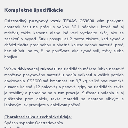
Kompletné špecifikácie
Odstredivý posypový vozík TEXAS CS3600
vám poskytne
dostatok času na prácu s veľkou 36 l nádobou, ktorá má aj
mriežku, takže kamene alebo iné veci vytriedite skôr, ako sa
zaseknú v sypači. Šírku posypu až 2 metre získate, keď sypač v
chôdzi tlačíte pred sebou a obežné koleso odhodí materiál preč,
bez ohľadu na to, či ho používate ako sypač soli, trávy alebo
hnojiva.
Vďaka
dávkovacej rukoväti
na riadidlách môžete ľahko nastaviť
množstvo posypového materiálu podľa veľkosti a vašich potrieb
dávkovania. CS3600 má hmotnosť len 9,7 kg, veľké pneumatické
gumené kolesá (12 palcové) a penové gripy na riadidlách, takže
je stabilný a pohodlne sa s ním pracuje. Súčasťou balenia je aj
pláštenka proti dažďu, takže materiál sa nestane vlhkým a
lepkavým, ak pracujete v daždivom počasí.
Charakteristika a technické údaje:
Spôsob sypania: Odstreďovaním