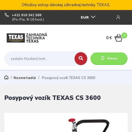
Oficiálny eshop dánskej záhradnej techniky TEXAS.
+421 918 341 568
EUR
(Po-Pia, 8-16 hod.)
0
0 €
Menu
Rozmetadlá
Posypový vozík TEXAS CS 3600
Posypový vozík TEXAS CS 3600