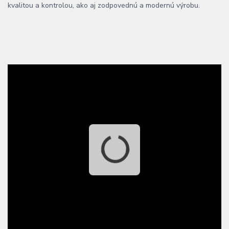
kvalitou a kontrolou, ako aj zodpovednú a modernú výrobu.