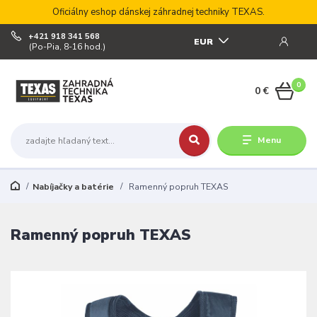
Oficiálny eshop dánskej záhradnej techniky TEXAS.
+421 918 341 568
EUR
(Po-Pia, 8-16 hod.)
0
0 €
Menu
Nabíjačky a batérie
Ramenný popruh TEXAS
Ramenný popruh TEXAS