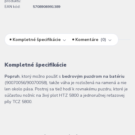
produktu:
EAN kód:
5708906991389
Kompletné špecifikácie
Komentáre
0
Kompletné špecifikácie
Popruh
, ktorý možno použiť s
bedrovým puzdrom na batériu
(90070056/90070058), takže váha je rozložená na ramená a nie
len okolo pása. Postroj sa tiež hodí k rovnakému puzdru, ktoré je
súčasťou nožníc na živý plot HTZ 5800 a jednoručnej reťazovej
píly TCZ 5800.