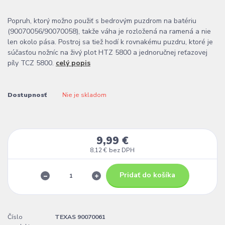
Popruh, ktorý možno použiť s bedrovým puzdrom na batériu
(90070056/90070058), takže váha je rozložená na ramená a nie
len okolo pása. Postroj sa tiež hodí k rovnakému puzdru, ktoré je
súčasťou nožníc na živý plot HTZ 5800 a jednoručnej reťazovej
píly TCZ 5800.
celý popis
Dostupnosť
Nie je skladom
9,99 €
8,12 €
bez DPH
Pridať do košíka
Číslo
TEXAS 90070061