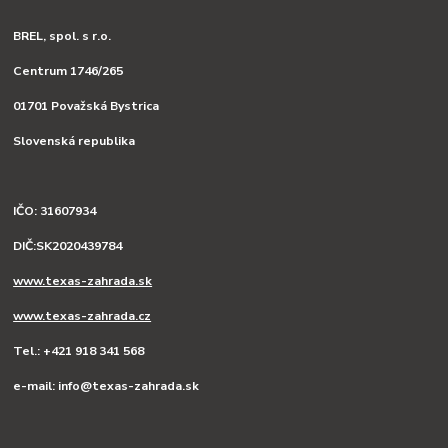
BREL, spol. s r.o.
Centrum 1746/265
01701 Považská Bystrica
Slovenská republika
IČO: 31607934
DIČ:SK2020439784
www.texas-zahrada.sk
www.texas-zahrada.cz
Tel.: +421 918 341 568
e-mail: info@texas-zahrada.sk