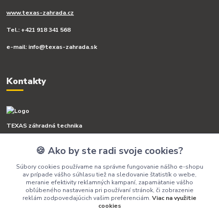
www.texas-zahrada.cz
Tel.: +421 918 341 568
e-mail: info@texas-zahrada.sk
Kontakty
TEXAS záhradná technika
🍪 Ako by ste radi svoje cookies?
+421 918 341 568
(Po-Pia, 8-16 hod.)
Súbory cookies používame na správne fungovanie nášho e-shopu
av prípade vášho súhlasu tiež na sledovanie štatistík o webe,
info@texas-zahrada.sk
meranie efektivity reklamných kampaní, zapamätanie vášho
obľúbeného nastavenia pri používaní stránok, či zobrazenie
reklám zodpovedajúcich vašim preferenciám.
Viac na využitie
cookies