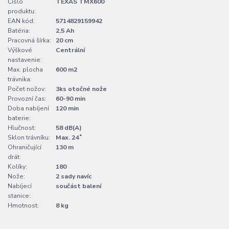
Číslo
TEXAS TMX600
produktu:
EAN kód:
5714829159942
Batéria:
2,5 Ah
Pracovná šírka:
20 cm
Výškové
Centrální
nastavenie:
Max. plocha
600 m2
trávnika:
Počet nožov:
3ks otočné nože
Provozní čas:
60-90 min
Doba nabíjení
120 min
baterie:
Hlučnost:
58 dB(A)
Sklon trávníku:
Max. 24˚
Ohraničující
130 m
drát:
Kolíky:
180
Nože:
2 sady navíc
Nabíjecí
součást balení
stanice:
Hmotnost:
8 kg