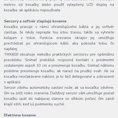
metrov od kosačky alebo použiť vylepšený LCD displej na
kosačke, ak aplikáciu nepoužívate.
Senzory a softvér zlepšujú kosenie
Kosačka pracuje v rámci ohraničujúceho kábla a jej softvér
zaisťuje, že nikdy neprejde tou istou trasou, takže sa vyhnete
koľajam v tráve. Funkcia orezania okrajov jej umožňuje
prechádzať po ohraničujúcom kábli, aby pokosila trávu čo
najďalej.
TMX600 obsahuje niekoľko praktických senzorov pre optimálnu
prevádzku. Snímač prekážok rozpozná kontakt s predmetmi
vzdialenými aspoň 10 cm a presmeruje kosačku. Snímač náklonu
podobne presmeruje kosačku, ak narazí na prudký svah. Ak sa
kosačka neočakávane nakloní, je to tiež detegované a zobrazené
v aplikácii.
Senzor zdvihu automaticky zastaví nože, ak sa kosačka zdvihne,
čím sa zníži riziko zranenia. Dažďový senzor vám umožňuje poslať
kosačku späť do nabíjacej stanice vo vlhkom počasí, čím zaistí
krajší strih, keď sú podmienky suché.
Efektívne kosenie