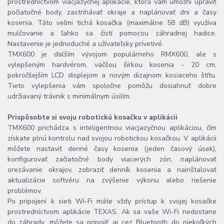
prostredníctvom viacjazyčnej aplikácie, ktorá vám umožní upraviť
počiatočné body, zastrihávať okraje a naplánovať dni a časy
kosenia. Táto veľmi tichá kosačka (maximálne 58 dB) využíva
mulčovanie a ľahko sa čistí pomocou záhradnej hadice.
Nastavenie je jednoduché a užívateľsky prívetivé.
TMX600 je ďalším vývojom populárneho RMX600, ale s
vylepšeným hardvérom, väčšou šírkou kosenia - 20 cm,
pokročilejším LCD displejom a novým dizajnom kosiaceho štítu.
Tieto vylepšenia vám spoločne pomôžu dosiahnuť dobre
udržiavaný trávnik s minimálnym úsilím.
Prispôsobte si svoju robotickú kosačku v aplikácii
TMX600 prichádza s inteligentnou viacjazyčnou aplikáciou, čím
získate plnú kontrolu nad svojou robotickou kosačkou. V aplikácii
môžete nastaviť denné časy kosenia (jeden časový úsek),
konfigurovať začiatočné body viacerých zón, naplánovať
orezávanie okrajov, zobraziť denník kosenia a nainštalovať
aktualizácie softvéru na zvýšenie výkonu alebo riešenie
problémov.
Po pripojení k sieti Wi-Fi máte vždy prístup k svojej kosačke
prostredníctvom aplikácie TEXAS. Ak sa vaše Wi-Fi nedostane
do záhrady, môžete sa pripojiť aj cez Bluetooth do niekoľkých