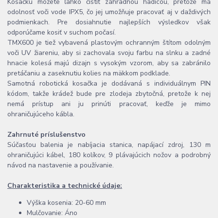
Kosačku môžete ľahko čistiť záhradnou hadicou, pretože má
odolnosť voči vode IPX5, čo jej umožňuje pracovať aj v daždivých
podmienkach. Pre dosiahnutie najlepších výsledkov však
odporúčame kosiť v suchom počasí.
TMX600 je tiež vybavená plastovým ochranným štítom odolným
voči UV žiareniu, aby si zachovala svoju farbu na slnku a zadné
hnacie kolesá majú dizajn s vysokým vzorom, aby sa zabránilo
pretáčaniu a zaseknutiu kolies na mäkkom podklade.
Samotná robotická kosačka je dodávaná s individuálnym PIN
kódom, takže krádež bude pre zlodeja zbytočná, pretože k nej
nemá prístup ani ju prinúti pracovať, keďže je mimo
ohraničujúceho kábla.
Zahrnuté príslušenstvo
Súčasťou balenia je nabíjacia stanica, napájací zdroj, 130 m
ohraničujúci kábel, 180 kolíkov, 9 plávajúcich nožov a podrobný
návod na nastavenie a používanie.
Charakteristika a technické údaje:
Výška kosenia: 20-60 mm
Mulčovanie: Áno