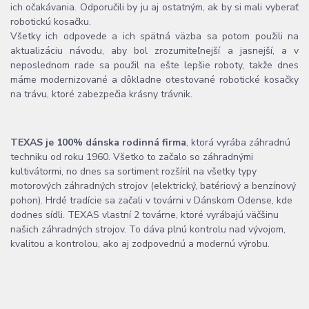
ich očakávania. Odporučili by ju aj ostatným, ak by si mali vyberať
robotickú kosačku.
Všetky ich odpovede a ich spätná väzba sa potom použili na
aktualizáciu návodu, aby bol zrozumiteľnejší a jasnejší, a v
neposlednom rade sa použil na ešte lepšie roboty, takže dnes
máme modernizované a dôkladne otestované robotické kosačky
na trávu, ktoré zabezpečia krásny trávnik.
TEXAS je 100% dánska rodinná firma
, ktorá vyrába záhradnú
techniku od roku 1960. Všetko to začalo so záhradnými
kultivátormi, no dnes sa sortiment rozšíril na všetky typy
motorových záhradných strojov (elektrický, batériový a benzínový
pohon). Hrdé tradície sa začali v továrni v Dánskom Odense, kde
dodnes sídli. TEXAS vlastní 2 továrne, ktoré vyrábajú väčšinu
našich záhradných strojov. To dáva plnú kontrolu nad vývojom,
kvalitou a kontrolou, ako aj zodpovednú a modernú výrobu.