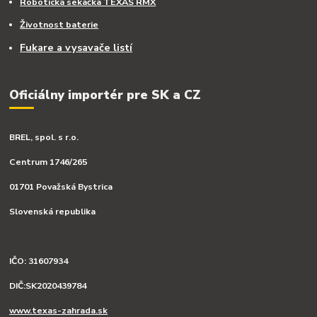
Robotická sekačka TEXAS RMX
Životnost baterie
Fukare a vysavače listí
Oficiálny importér pre SK a CZ
BREL, spol. s r.o.
Centrum 1746/265
01701 Považská Bystrica
Slovenská republika
IČO: 31607934
DIČ:SK2020439784
www.texas-zahrada.sk