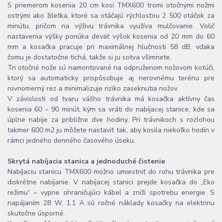
S priemerom kosenia 20 cm kosí TMX600 tromi otočnými nožmi
ostrými ako žiletka, ktoré sa otáčajú rýchlosťou 2 500 otáčok za
minútu, pričom na výživu trávnika využíva mulčovanie. Volič
nastavenia výšky ponúka deväť výšok kosenia od 20 mm do 60
mm a kosačka pracuje pri maximálnej hlučnosti 58 dB, vďaka
čomu je dostatočne tichá, takže si ju sotva všimnete.
Tri otočné nože sú namontované na odpruženom nožovom kotúči,
ktorý sa automaticky prispôsobuje aj nerovnému terénu pre
rovnomerný rez a minimalizuje riziko zaseknutia nožov.
V závislosti od tvaru vášho trávnika má kosačka aktívny čas
kosenia 60 – 90 minút, kým sa vráti do nabíjacej stanice, kde sa
úplne nabije za približne dve hodiny. Pri trávnikoch s rozlohou
takmer 600 m2 ju môžete nastaviť tak, aby kosila niekoľko hodín v
rámci jedného denného časového úseku.
Skrytá nabíjacia stanica a jednoduché čistenie
Nabíjaciu stanicu TMX600 možno umiestniť do rohu trávnika pre
diskrétne nabíjanie. V nabíjacej stanici prejde kosačka do „Eko
režimu“ – vypne ohraničujúci kábel a zníži spotrebu energie. S
napájaním 28 W, 1.1 A sú ročné náklady kosačky na elektrinu
skutočne úsporné.