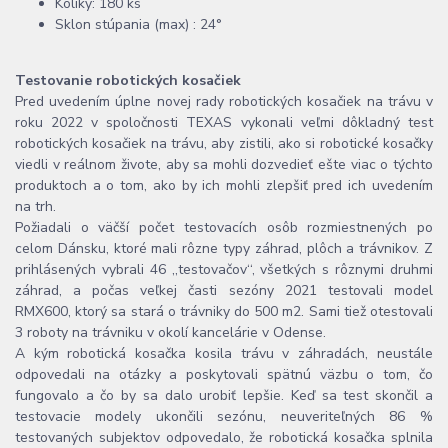
Kolíky: 180 ks
Sklon stúpania (max) : 24°
Testovanie robotických kosačiek
Pred uvedením úplne novej rady robotických kosačiek na trávu v
roku 2022 v spoločnosti TEXAS vykonali veľmi dôkladný test
robotických kosačiek na trávu, aby zistili, ako si robotické kosačky
viedli v reálnom živote, aby sa mohli dozvedieť ešte viac o týchto
produktoch a o tom, ako by ich mohli zlepšiť pred ich uvedením
na trh.
Požiadali o väčší počet testovacích osôb rozmiestnených po
celom Dánsku, ktoré mali rôzne typy záhrad, plôch a trávnikov. Z
prihlásených vybrali 46 ,,testovačov‘‘, všetkých s rôznymi druhmi
záhrad, a počas veľkej časti sezóny 2021 testovali model
RMX600, ktorý sa stará o trávniky do 500 m2. Sami tiež otestovali
3 roboty na trávniku v okolí kancelárie v Odense.
A kým robotická kosačka kosila trávu v záhradách, neustále
odpovedali na otázky a poskytovali spätnú väzbu o tom, čo
fungovalo a čo by sa dalo urobiť lepšie. Keď sa test skončil a
testovacie modely ukončili sezónu, neuveriteľných 86 %
testovaných subjektov odpovedalo, že robotická kosačka splnila