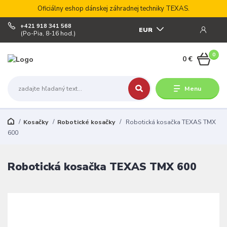
Oficiálny eshop dánskej záhradnej techniky TEXAS.
+421 918 341 568
EUR
(Po-Pia, 8-16 hod.)
0
0 €
Menu
Kosačky
Robotické kosačky
Robotická kosačka TEXAS TMX
600
Robotická kosačka TEXAS TMX 600