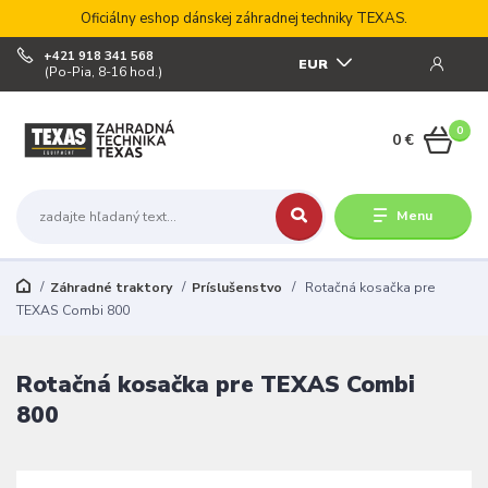
Oficiálny eshop dánskej záhradnej techniky TEXAS.
+421 918 341 568
EUR
(Po-Pia, 8-16 hod.)
0
0 €
Menu
Záhradné traktory
Príslušenstvo
Rotačná kosačka pre
TEXAS Combi 800
Rotačná kosačka pre TEXAS Combi
800