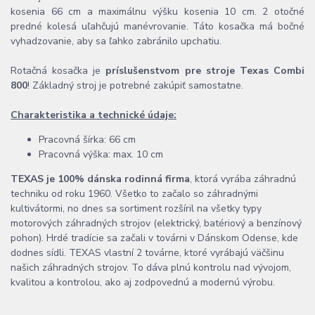
kosenia 66 cm a maximálnu výšku kosenia 10 cm. 2 otočné
predné kolesá uľahčujú manévrovanie. Táto kosačka má bočné
vyhadzovanie, aby sa ľahko zabránilo upchatiu.
Rotačná kosačka je
príslušenstvom pre stroje Texas Combi
800
! Základný stroj je potrebné zakúpiť samostatne.
Charakteristika a technické údaje:
Pracovná šírka: 66 cm
Pracovná výška: max. 10 cm
TEXAS je 100% dánska rodinná firma
, ktorá vyrába záhradnú
techniku od roku 1960. Všetko to začalo so záhradnými
kultivátormi, no dnes sa sortiment rozšíril na všetky typy
motorových záhradných strojov (elektrický, batériový a benzínový
pohon). Hrdé tradície sa začali v továrni v Dánskom Odense, kde
dodnes sídli. TEXAS vlastní 2 továrne, ktoré vyrábajú väčšinu
našich záhradných strojov. To dáva plnú kontrolu nad vývojom,
kvalitou a kontrolou, ako aj zodpovednú a modernú výrobu.