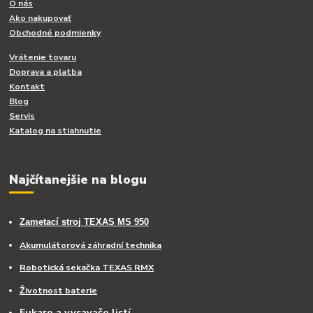
O nás
Ako nakupovať
Obchodné podmienky
Vrátenie tovaru
Doprava a platba
Kontakt
Blog
Servis
Katalog na stiahnutie
Najčítanejšie na blogu
Zametací stroj TEXAS MS 950
Akumulátorová záhradní technika
Robotická sekačka TEXAS RMX
Životnost baterie
Fukare a vysavače listí