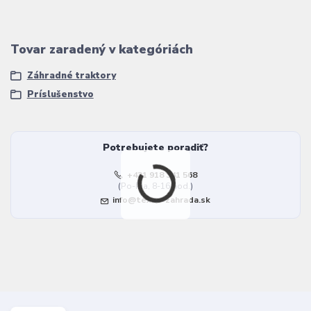
Tovar zaradený v kategóriách
Záhradné traktory
Príslušenstvo
Potrebujete poradiť?
+421 918 341 568
(Po-Pia, 8-16 hod.)
info@texas-zahrada.sk