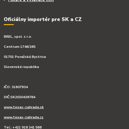
Oficiálny importér pre SK a CZ
BREL, spol. s r.o.
Centrum 1746/265
01701 Považská Bystrica
Slovenská republika
IČO: 31607934
DIČ:SK2020439784
www.texas-zahrada.sk
www.texas-zahrada.cz
Tel.: +421 918 341 568