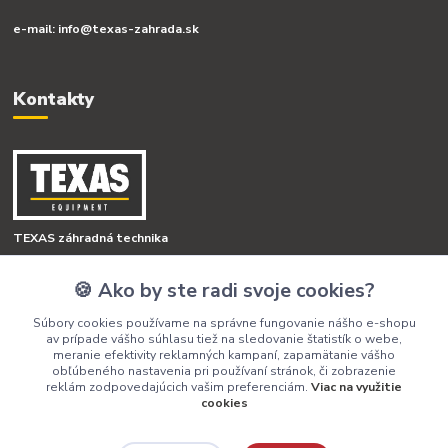
e-mail: info@texas-zahrada.sk
Kontakty
TEXAS záhradná technika
🍪 Ako by ste radi svoje cookies?
+421 918 341 568
(Po-Pia, 8-16 hod.)
Súbory cookies používame na správne fungovanie nášho e-shopu
av prípade vášho súhlasu tiež na sledovanie štatistík o webe,
info@texas-zahrada.sk
meranie efektivity reklamných kampaní, zapamätanie vášho
obľúbeného nastavenia pri používaní stránok, či zobrazenie
reklám zodpovedajúcich vašim preferenciám.
Viac na využitie
cookies