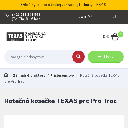
Oficiálny eshop dánskej záhradnej techniky TEXAS.
+421 918 341 568
EUR
(Po-Pia, 8-16 hod.)
0
0 €
Menu
Záhradné traktory
Príslušenstvo
Rotačná kosačka TEXAS
pre Pro Trac
Rotačná kosačka TEXAS pre Pro Trac