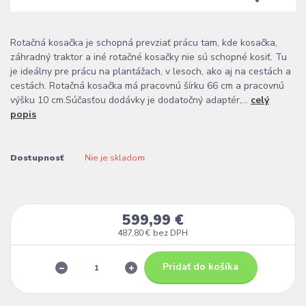
Rotačná kosačka je schopná prevziať prácu tam, kde kosačka,
záhradný traktor a iné rotačné kosačky nie sú schopné kosiť. Tu
je ideálny pre prácu na plantážach, v lesoch, ako aj na cestách a
cestách. Rotačná kosačka má pracovnú šírku 66 cm a pracovnú
výšku 10 cm.Súčasťou dodávky je dodatočný adaptér,...
celý
popis
Dostupnosť
Nie je skladom
599,99 €
487,80 €
bez DPH
Pridať do košíka