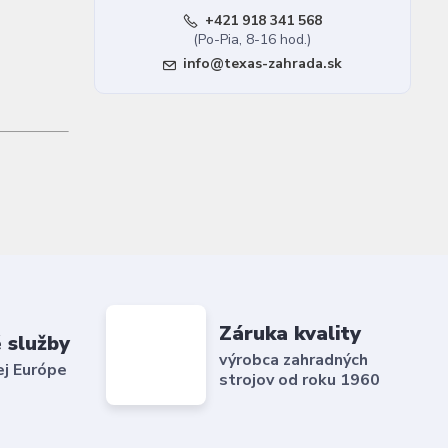
+421 918 341 568
(Po-Pia, 8-16 hod.)
info@texas-zahrada.sk
Záruka kvality
 služby
výrobca zahradných
ej Európe
strojov od roku 1960