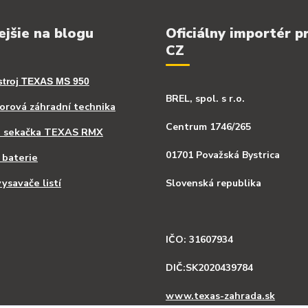
ejšie na blogu
Oficiálny importér p
CZ
stroj TEXAS MS 950
BREL, spol. s r.o.
rová záhradní technika
Centrum 1746/265
á sekačka TEXAS RMX
01701 Považská Bystrica
 baterie
ysavače listí
Slovenská republika
IČO: 31607934
DIČ:SK2020439784
www.texas-zahrada.sk