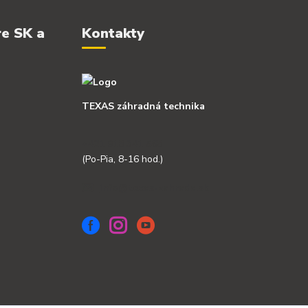
re SK a
Kontakty
TEXAS záhradná technika
+421 918 341 568
(Po-Pia, 8-16 hod.)
info@texas-zahrada.sk