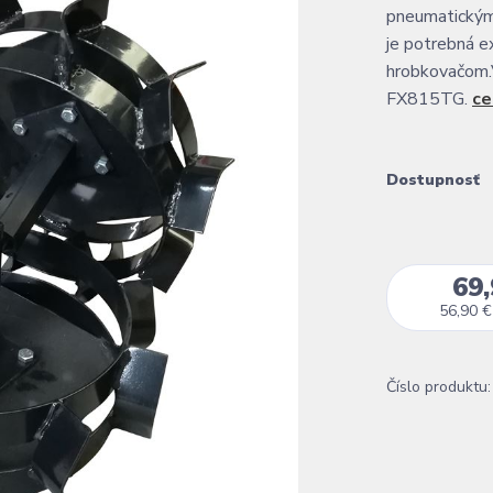
pneumatickým
je potrebná ex
hrobkovačom.
FX815TG.
ce
Dostupnosť
69,
56,90 €
Číslo produktu: