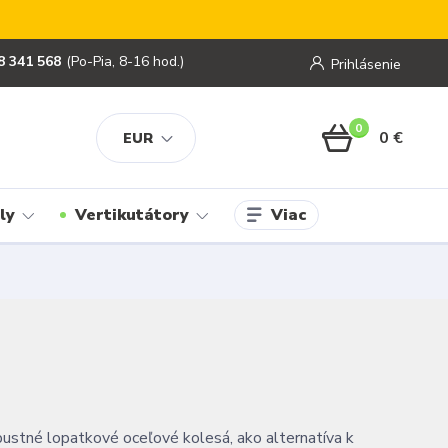
8 341 568
(Po-Pia, 8-16 hod.)
Prihlásenie
0
0 €
EUR
Viac
ly
Vertikutátory
ustné lopatkové oceľové kolesá, ako alternatíva k