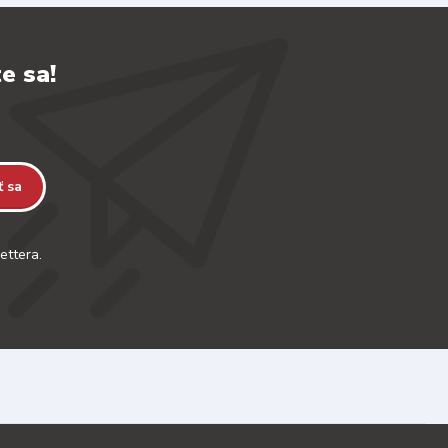
e sa!
ť sa
ettera.