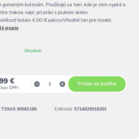
 gumeným kolesám. Používajú sa tam, kde je zem sypká a
tra trakcia, napr. pri práci s pluhom alebo
Veľkosť kolies 4.00-8 palcov.Vhodné len pre model
lý popis
Skladom
99 €
Pridať do košíka
bez DPH
TEXAS 90063186
EAN kód:
5714829018263