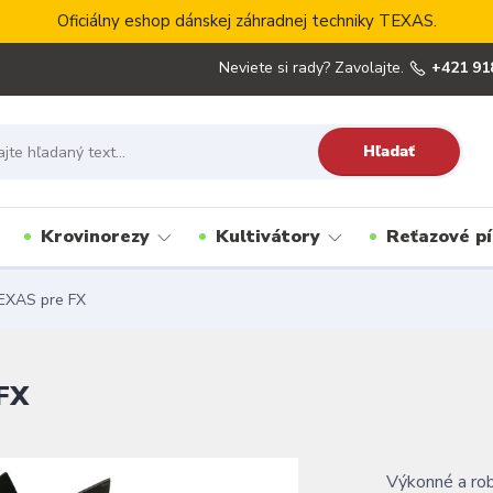
Oficiálny eshop dánskej záhradnej techniky TEXAS.
Neviete si rady? Zavolajte.
+421 91
Hľadať
Krovinorezy
Kultivátory
Reťazové pí
TEXAS pre FX
 FX
Výkonné a rob