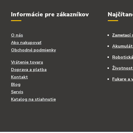
Informácie pre zákazníkov
Najčítan
O nás
Zametací 
Ako nakupovať
Akumuláto
Obchodné podmienky
Robotick
Vrátenie tovaru
Životnost
Doprava a platba
Kontakt
Fukare a v
Blog
Servis
Katalog na stiahnutie