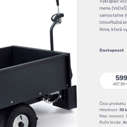
Vyklápací voz
meria (VxDxŠ)
samostatne (C
litrovRučná 
firma, ktorá v
Dostupnosť
599
487,80 
Číslo produktu:
Hmotnost:
88 
Max. nosnost:
Ruční brzda:
A