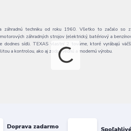
ba záhradnú techniku od roku 1960. Všetko to začalo so z
 motorových záhradných strojov (elektrický, batériový a benzíno
e dodnes sídli. TEXAS vlastní 2 továrne, ktoré vyrábajú väčš
alitou a kontrolou, ako aj zodpovednú a modernú výrobu.
Doprava zadarmo
Spoľahlivé