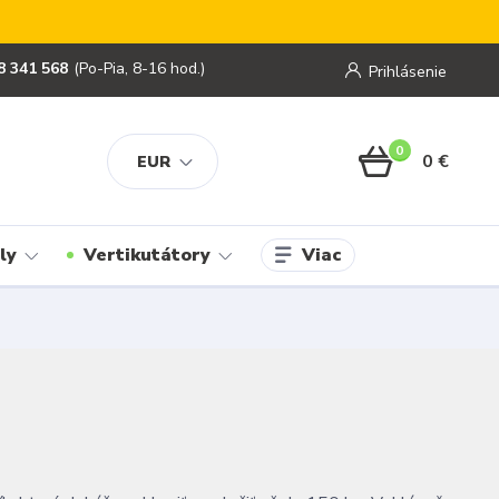
8 341 568
(Po-Pia, 8-16 hod.)
Prihlásenie
0
0 €
EUR
Viac
ly
Vertikutátory