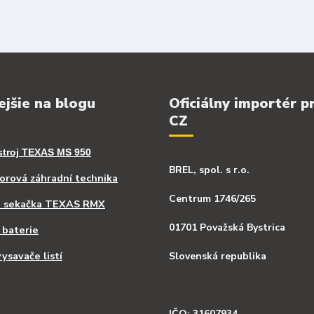
ejšie na blogu
Oficiálny importér p
CZ
stroj TEXAS MS 950
BREL, spol. s r.o.
rová záhradní technika
Centrum 1746/265
á sekačka TEXAS RMX
01701 Považská Bystrica
 baterie
ysavače listí
Slovenská republika
IČO: 31607934