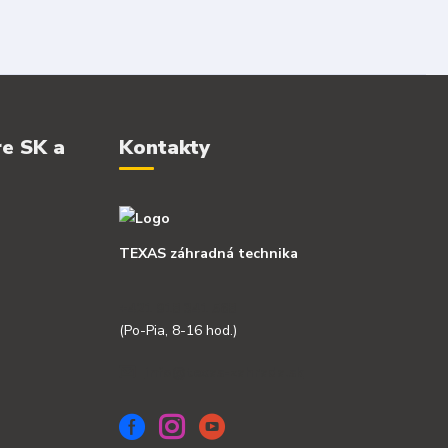
re SK a
Kontakty
TEXAS záhradná technika
+421 918 341 568
(Po-Pia, 8-16 hod.)
info@texas-zahrada.sk