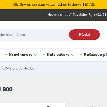
Oficiálny eshop dánskej záhradnej techniky TEXAS.
Neviete si rady? Zavolajte.
+421 91
Hľadať
Krovinorezy
Kultivátory
Reťazové pí
a TEXAS pre Combi 800
i 800