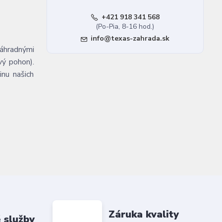
+421 918 341 568
(Po-Pia, 8-16 hod.)
info@texas-zahrada.sk
áhradnými
vý pohon).
inu našich
Záruka kvality
 služby