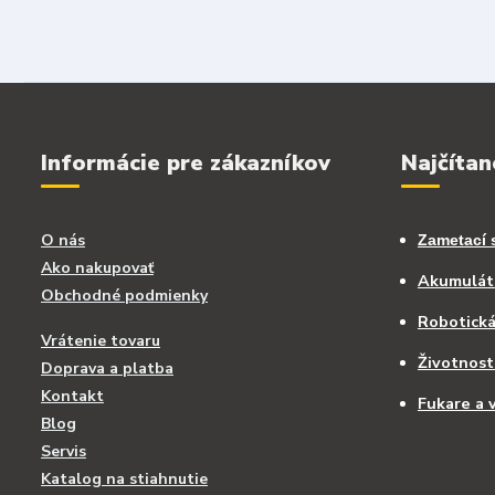
Informácie pre zákazníkov
Najčítan
O nás
Zametací 
Ako nakupovať
Akumuláto
Obchodné podmienky
Robotick
Vrátenie tovaru
Životnost
Doprava a platba
Kontakt
Fukare a v
Blog
Servis
Katalog na stiahnutie