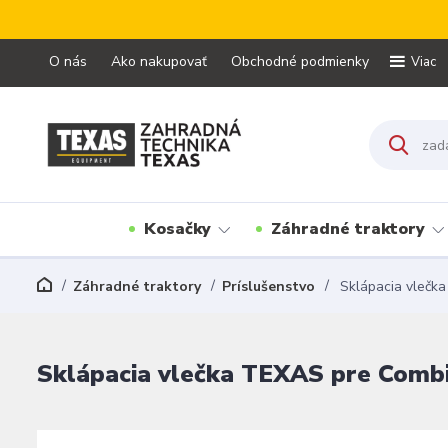
O nás
Ako nakupovať
Obchodné podmienky
Viac
Kosačky
Záhradné traktory
Záhradné traktory
Príslušenstvo
Sklápacia vlečk
Sklápacia vlečka TEXAS pre Comb