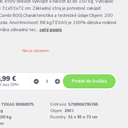
ík, ktorý dokáže vyklopiť a naložiť až do 150 kg. Vyklápač
 31x93x72 cm. Základný stroj je potrebné zakúpiť
ombi 800).Charakteristika a technické údaje:Objem: 200
brzda: ÁnoHmotnosť: 88 kgTEXAS je 100% dánska rodinná
yrába záhradnú tec...
celý popis
Nie je skladom
,99 €
Pridať do košíka
€
bez DPH
TEXAS 90068075
EAN kód:
5708906795765
kg
Objem:
200 l
150 kg
Rozměry:
31 x 93 x 72 cm
no