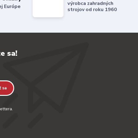
výrobca zahradných
ej Európe
strojov od roku 1960
e sa!
ť sa
ettera.