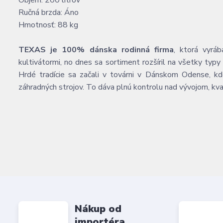
Objem: 200 litrov
Ručná brzda: Áno
Hmotnosť: 88 kg
TEXAS je 100% dánska rodinná firma
, ktorá vyrá
kultivátormi, no dnes sa sortiment rozšíril na všetky typy
Hrdé tradície sa začali v továrni v Dánskom Odense, kd
záhradných strojov. To dáva plnú kontrolu nad vývojom, kv
Nákup od
importéra