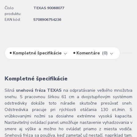
Číslo
TEXAS 90068077
produktu:
EAN kód:
5708906754236
Kompletné špecifikácie
Komentáre
0
Kompletné špecifikácie
Silná
snehová fréza TEXAS
na odpratávanie veľkého množstva
snehu. S pracovnou šírkou 61 cm a dvojstupňovým systémom
odstredivky dokáže toto náradie skutočne presúvať sneh.
Odstredivka pracuje pri rýchlosti otáčania 130 ot./min. S
vrúbkovanými nožmi sa dosiahne extrémne vysoká kapacita.
Nastaviteľný ovládací panel umožňuje nastavenie vyhadzovania v
smere aj výške a možno ho ovládať priamo z miesta vodiča.
Snehová fréza sa používa, keď zametač už nestačí, napríklad tam,