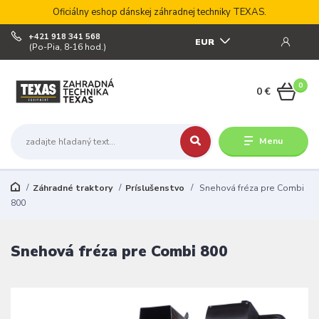
Oficiálny eshop dánskej záhradnej techniky TEXAS.
+421 918 341 568
EUR
(Po-Pia, 8-16 hod.)
0
0 €
Menu
Záhradné traktory
Príslušenstvo
Snehová fréza pre Combi
800
Snehová fréza pre Combi 800