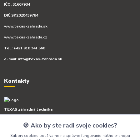
IČO: 31607934
DIČ:SK2020439784
www.texas-zahrada.sk
www.texas-zahrada.cz
Tel.: +421 918 341 568
e-mail: info@texas-zahrada.sk
Kontakty
TEXAS záhradná technika
🍪 Ako by ste radi svoje cookies?
+421 918 341 568
(Po-Pia, 8-16 hod.)
Súbory cookies používame na správne fungovanie nášho e-shopu