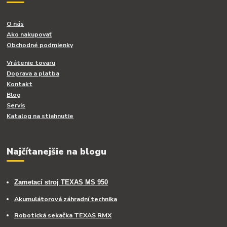
O nás
Ako nakupovať
Obchodné podmienky
Vrátenie tovaru
Doprava a platba
Kontakt
Blog
Servis
Katalog na stiahnutie
Najčítanejšie na blogu
Zametací stroj TEXAS MS 950
Akumulátorová záhradní technika
Robotická sekačka TEXAS RMX