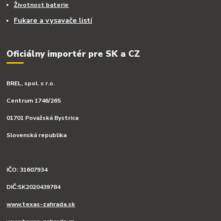
Životnost baterie
Fukare a vysavače listí
Oficiálny importér pre SK a CZ
BREL, spol. s r.o.
Centrum 1746/265
01701 Považská Bystrica
Slovenská republika
IČO: 31607934
DIČ:SK2020439784
www.texas-zahrada.sk