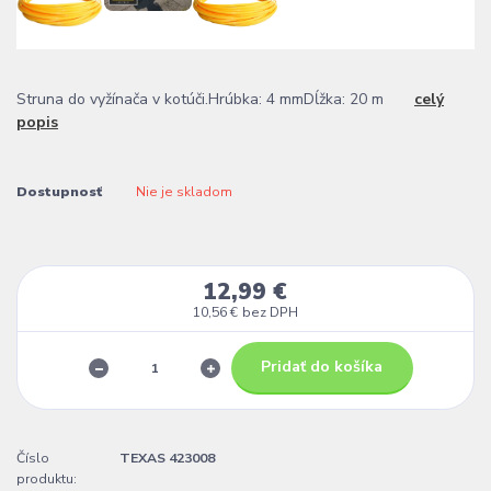
Struna do vyžínača v kotúči.Hrúbka: 4 mmDĺžka: 20 m
celý
popis
Dostupnosť
Nie je skladom
12,99 €
10,56 €
bez DPH
Pridať do košíka
Číslo
TEXAS 423008
produktu: