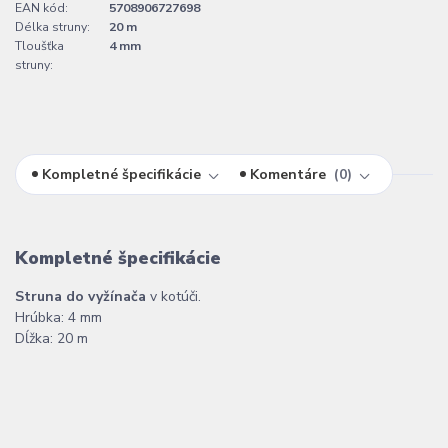
EAN kód:
5708906727698
Délka struny:
20 m
Tloušťka
4 mm
struny:
Kompletné špecifikácie
Komentáre
0
Kompletné špecifikácie
Struna do vyžínača
v kotúči.
Hrúbka: 4 mm
Dĺžka: 20 m