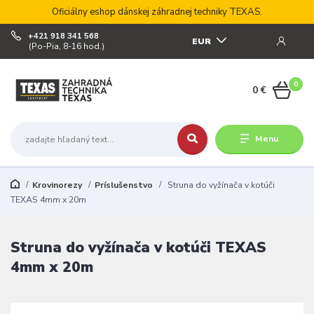
Oficiálny eshop dánskej záhradnej techniky TEXAS.
+421 918 341 568
EUR
(Po-Pia, 8-16 hod.)
0
0 €
Menu
Krovinorezy
Príslušenstvo
Struna do vyžínača v kotúči
TEXAS 4mm x 20m
Struna do vyžínača v kotúči TEXAS
4mm x 20m