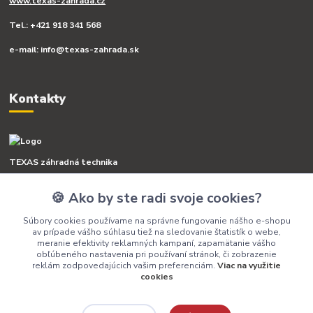
www.texas-zahrada.cz
Tel.: +421 918 341 568
e-mail: info@texas-zahrada.sk
Kontakty
TEXAS záhradná technika
🍪 Ako by ste radi svoje cookies?
+421 918 341 568
(Po-Pia, 8-16 hod.)
Súbory cookies používame na správne fungovanie nášho e-shopu
av prípade vášho súhlasu tiež na sledovanie štatistík o webe,
info@texas-zahrada.sk
meranie efektivity reklamných kampaní, zapamätanie vášho
obľúbeného nastavenia pri používaní stránok, či zobrazenie
reklám zodpovedajúcich vašim preferenciám.
Viac na využitie
cookies