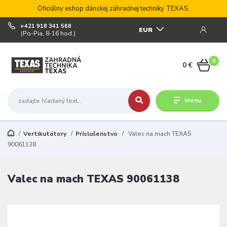
Oficiálny eshop dánskej záhradnej techniky TEXAS.
+421 918 341 568
EUR
(Po-Pia, 8-16 hod.)
0
0 €
Menu
Vertikutátory
Príslušenstvo
Valec na mach TEXAS
90061138
Valec na mach TEXAS 90061138