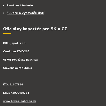
Životnost baterie
Fukare a vysavače listí
Oficiálny importér pre SK a CZ
BREL, spol. s r.o.
Centrum 1746/265
01701 Považská Bystrica
Slovenská republika
IČO: 31607934
DIČ:SK2020439784
www.texas-zahrada.sk