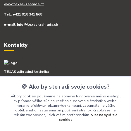
www.texas-zahrada.cz
Tel.: +421 918 341 568
e-mail: info@texas-zahrada.sk
Kontakty
TEXAS záhradná technika
🍪 Ako by ste radi svoje cookies?
+421 918 341 568
(Po-Pia, 8-16 hod.)
Súbory cookies používame na správne fungovanie nášho e-shopu
av prípade vášho súhlasu tiež na sledovanie štatistík o webe,
info@texas-zahrada.sk
meranie efektivity reklamných kampaní, zapamätanie vášho
obľúbeného nastavenia pri používaní stránok, či zobrazenie
reklám zodpovedajúcich vašim preferenciám.
Viac na využitie
cookies