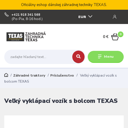
Oficiálny eshop dánskej záhradnej techniky TEXAS.
+421 918 341 568
EUR
(Po-Pia, 8-16 hod.)
0
0 €
Menu
Záhradné traktory
Príslušenstvo
Veľký vyklápací vozík s
bolcom TEXAS
Veľký vyklápací vozík s bolcom TEXAS