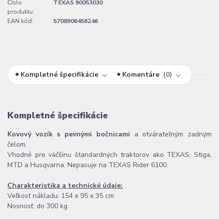
Číslo
TEXAS 90053030
produktu:
EAN kód:
5708906456246
Kompletné špecifikácie
Komentáre
0
Kompletné špecifikácie
Kovový vozík s pevnými bočnicami
a otvárateľným zadným
čelom.
Vhodné pre väčšinu štandardných traktorov ako TEXAS, Stiga,
MTD a Husqvarna. Nepasuje na TEXAS Rider 6100.
Charakteristika a technické údaje:
Veľkosť nákladu: 154 x 95 x 35 cm
Nosnosť: do 300 kg