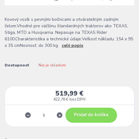
Kovový vozík s pevnými bočnicami a otvárateľným zadným
čelom.Vhodné pre väčšinu štandardných traktorov ako TEXAS,
Stiga, MTD a Husqvarna. Nepasuje na TEXAS Rider
6100.Charakteristika a technické údaje:Veľkosť nákladu: 154 x 95
x 35 cmNosnosť: do 300 kg
celý popis
Dostupnosť
Nie je skladom
519,99 €
422,76 €
bez DPH
Pridať do košíka