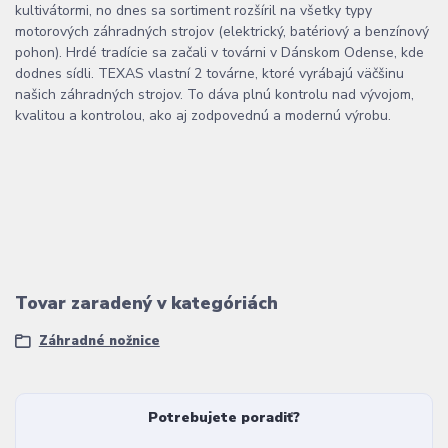
kultivátormi, no dnes sa sortiment rozšíril na všetky typy
motorových záhradných strojov (elektrický, batériový a benzínový
pohon). Hrdé tradície sa začali v továrni v Dánskom Odense, kde
dodnes sídli. TEXAS vlastní 2 továrne, ktoré vyrábajú väčšinu
našich záhradných strojov. To dáva plnú kontrolu nad vývojom,
kvalitou a kontrolou, ako aj zodpovednú a modernú výrobu.
Tovar zaradený v kategóriách
Záhradné nožnice
Potrebujete poradiť?