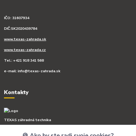
IČO: 31607934
DIČ:SK2020439784
www.texas-zahrada.sk
www.texas-zahrada.cz
Tel.: +421 918 341 568
e-mail: info@texas-zahrada.sk
Kontakty
TEXAS záhradná technika
🍪 Ako by ste radi svoje cookies?
+421 918 341 568