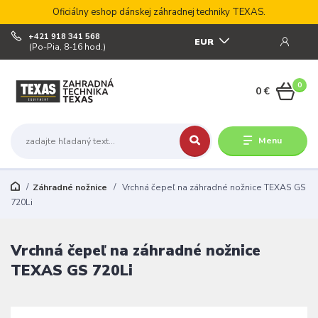
Oficiálny eshop dánskej záhradnej techniky TEXAS.
+421 918 341 568
EUR
(Po-Pia, 8-16 hod.)
0
0 €
Menu
Záhradné nožnice
Vrchná čepeľ na záhradné nožnice TEXAS GS
720Li
Vrchná čepeľ na záhradné nožnice
TEXAS GS 720Li