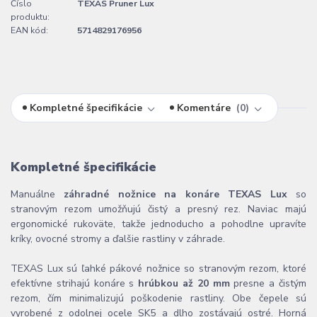
Číslo
TEXAS Pruner Lux
produktu:
EAN kód:
5714829176956
Kompletné špecifikácie
Komentáre
0
Kompletné špecifikácie
Manuálne
záhradné nožnice na konáre TEXAS Lux
so
stranovým rezom umožňujú čistý a presný rez. Naviac majú
ergonomické rukoväte, takže jednoducho a pohodlne upravíte
kríky, ovocné stromy a ďalšie rastliny v záhrade.
TEXAS Lux sú ľahké pákové nožnice so stranovým rezom, ktoré
efektívne strihajú konáre s
hrúbkou až 20 mm
presne a čistým
rezom, čím minimalizujú poškodenie rastliny. Obe čepele sú
vyrobené z odolnej ocele SK5 a dlho zostávajú ostré. Horná