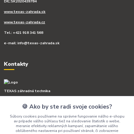
DIČ:SK2020439784
www.texas-zahrada.sk
www.texas-zahrada.cz
Tel.: +421 918 341 568
e-mail: info@texas-zahrada.sk
Kontakty
TEXAS záhradná technika
🍪 Ako by ste radi svoje cookies?
+421 918 341 568
(Po-Pia, 8-16 hod.)
Súbory cookies používame na správne fungovanie nášho e-shopu
av prípade vášho súhlasu tiež na sledovanie štatistík o webe,
info@texas-zahrada.sk
meranie efektivity reklamných kampaní, zapamätanie vášho
obľúbeného nastavenia pri používaní stránok, či zobrazenie