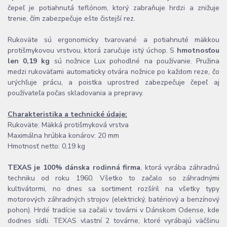
čepeľ je potiahnutá teflónom, ktorý zabraňuje hrdzi a znižuje
trenie, čím zabezpečuje ešte čistejší rez.
Rukoväte sú ergonomicky tvarované a potiahnuté mäkkou
protišmykovou vrstvou, ktorá zaručuje istý úchop. S
hmotnosťou
len 0,19 kg
sú nožnice Lux pohodlné na používanie. Pružina
medzi rukoväťami automaticky otvára nožnice po každom reze, čo
urýchľuje prácu, a poistka uprostred zabezpečuje čepeľ aj
používateľa počas skladovania a prepravy.
Charakteristika a technické údaje:
Rukoväte: Mäkká protišmyková vrstva
Maximálna hrúbka konárov: 20 mm
Hmotnosť netto: 0,19 kg
TEXAS je 100% dánska rodinná firma
, ktorá vyrába záhradnú
techniku od roku 1960. Všetko to začalo so záhradnými
kultivátormi, no dnes sa sortiment rozšíril na všetky typy
motorových záhradných strojov (elektrický, batériový a benzínový
pohon). Hrdé tradície sa začali v továrni v Dánskom Odense, kde
dodnes sídli. TEXAS vlastní 2 továrne, ktoré vyrábajú väčšinu