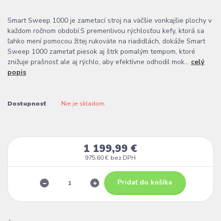
Smart Sweep 1000 je zametací stroj na väčšie vonkajšie plochy v
každom ročnom období.S premenlivou rýchlosťou kefy, ktorá sa
ľahko mení pomocou žltej rukoväte na riadidlách, dokáže Smart
Sweep 1000 zametať piesok aj štrk pomalým tempom, ktoré
znižuje prašnosť ale aj rýchlo, aby efektívne odhodil mok...
celý
popis
Dostupnosť
Nie je skladom
1 199,99 €
975,60 €
bez DPH
Pridať do košíka