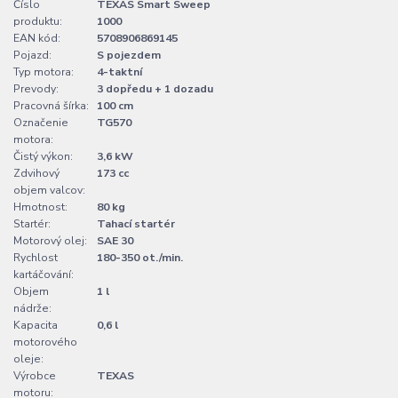
Číslo
TEXAS Smart Sweep
produktu:
1000
EAN kód:
5708906869145
Pojazd:
S pojezdem
Typ motora:
4-taktní
Prevody:
3 dopředu + 1 dozadu
Pracovná šírka:
100 cm
Označenie
TG570
motora:
Čistý výkon:
3,6 kW
Zdvihový
173 cc
objem valcov:
Hmotnost:
80 kg
Startér:
Tahací startér
Motorový olej:
SAE 30
Rychlost
180-350 ot./min.
kartáčování:
Objem
1 l
nádrže:
Kapacita
0,6 l
motorového
oleje:
Výrobce
TEXAS
motoru: