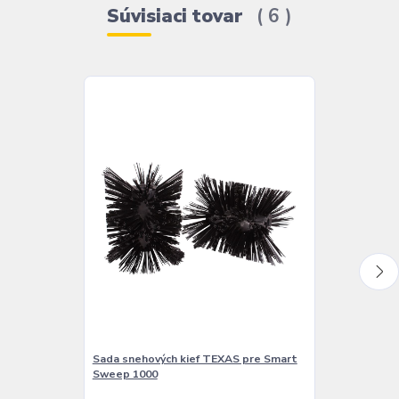
Súvisiaci tovar
6
Sada snehových kief TEXAS pre Smart
Zberný kôš p
Sweep 1000
Sweep 1000