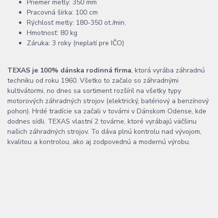
Priemer metly: 350 mm
Pracovná šírka: 100 cm
Rýchlosť metly: 180-350 ot./min.
Hmotnosť: 80 kg
Záruka: 3 roky (neplatí pre IČO)
TEXAS je 100% dánska rodinná firma
, ktorá vyrába záhradnú
techniku od roku 1960. Všetko to začalo so záhradnými
kultivátormi, no dnes sa sortiment rozšíril na všetky typy
motorových záhradných strojov (elektrický, batériový a benzínový
pohon). Hrdé tradície sa začali v továrni v Dánskom Odense, kde
dodnes sídli. TEXAS vlastní 2 továrne, ktoré vyrábajú väčšinu
našich záhradných strojov. To dáva plnú kontrolu nad vývojom,
kvalitou a kontrolou, ako aj zodpovednú a modernú výrobu.