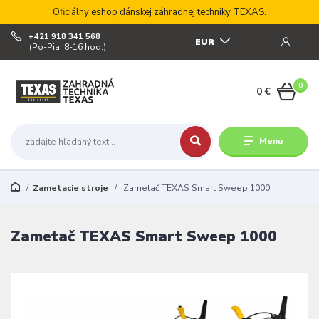
Oficiálny eshop dánskej záhradnej techniky TEXAS.
+421 918 341 568
EUR
(Po-Pia, 8-16 hod.)
0
0 €
Menu
Zametacie stroje
Zametač TEXAS Smart Sweep 1000
Zametač TEXAS Smart Sweep 1000