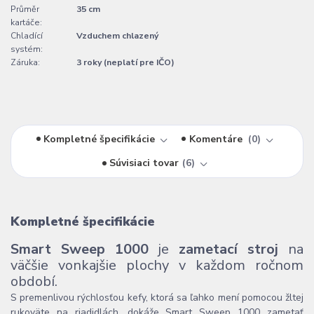
Průměr
35 cm
kartáče:
Chladící
Vzduchem chlazený
systém:
Záruka:
3 roky (neplatí pre IČO)
Kompletné špecifikácie
Komentáre
0
Súvisiaci tovar
6
Kompletné špecifikácie
Smart Sweep 1000
je
zametací stroj
na
väčšie vonkajšie plochy v každom ročnom
období.
S premenlivou rýchlosťou kefy, ktorá sa ľahko mení pomocou žltej
rukoväte na riadidlách, dokáže Smart Sweep 1000 zametať