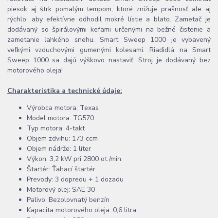
piesok aj štrk pomalým tempom, ktoré znižuje prašnosť ale aj
rýchlo, aby efektívne odhodil mokré lístie a blato. Zametač je
dodávaný so špirálovými kefami určenými na bežné čistenie a
zametanie ľahkého snehu. Smart Sweep 1000 je vybavený
veľkými vzduchovými gumenými kolesami. Riadidlá na Smart
Sweep 1000 sa dajú výškovo nastaviť. Stroj je dodávaný bez
motorového oleja!
Charakteristika a technické údaje:
Výrobca motora: Texas
Model motora: TG570
Typ motora: 4-takt
Objem zdvihu: 173 ccm
Objem nádrže: 1 liter
Výkon: 3,2 kW pri 2800 ot./min.
Štartér: Ťahací štartér
Prevody: 3 dopredu + 1 dozadu
Motorový olej: SAE 30
Palivo: Bezolovnatý benzín
Kapacita motorového oleja: 0,6 litra