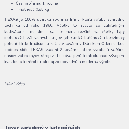
Čas nabíjania: 1 hodina
Hmotnosť: 0,85 kg
TEXAS je 100% dánska rodinná firma
, ktorá vyrába záhradnú
techniku od roku 1960. Všetko to začalo so záhradnými
kultivátormi, no dnes sa sortiment rozšíril na všetky typy
motorových záhradných strojov (elektrický, batériový a benzínový
pohon). Hrdé tradície sa začali v továrni v Dánskom Odense, kde
dodnes sídli. TEXAS vlastní 2 továrne, ktoré vyrábajú väčšinu
našich záhradných strojov. To dáva plnú kontrolu nad vývojom,
kvalitou a kontrolou, ako aj zodpovednú a modernú výrobu.
Klikni video.
Tovar zaradený v kategóriách