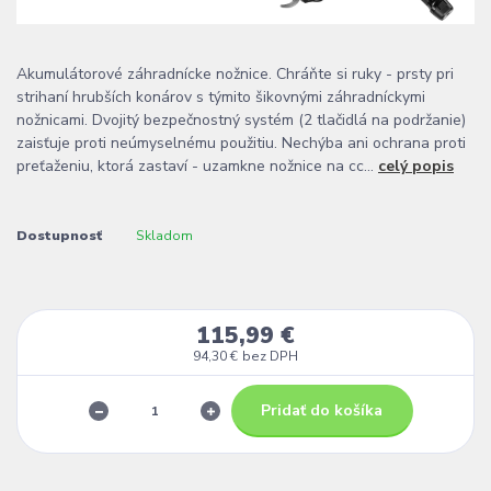
Akumulátorové záhradnícke nožnice. Chráňte si ruky - prsty pri
strihaní hrubších konárov s týmito šikovnými záhradníckymi
nožnicami. Dvojitý bezpečnostný systém (2 tlačidlá na podržanie)
zaisťuje proti neúmyselnému použitiu. Nechýba ani ochrana proti
preťaženiu, ktorá zastaví - uzamkne nožnice na cc...
celý popis
Dostupnosť
Skladom
115,99 €
94,30 €
bez DPH
Pridať do košíka