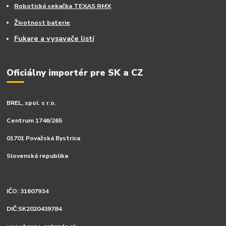
Robotická sekačka TEXAS RMX
Životnost baterie
Fukare a vysavače listí
Oficiálny importér pre SK a CZ
BREL, spol. s r.o.
Centrum 1746/265
01701 Považská Bystrica
Slovenská republika
IČO: 31607934
DIČ:SK2020439784