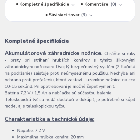
Kompletné špecifikácie
Komentáre
0
Súvisiaci tovar
3
Kompletné špecifikácie
Akumulátorové záhradnícke nožnice
.
Chráňte si ruky
- prsty pri strihaní hrubších konárov s týmito šikovnými
záhradníckymi nožnicami. Dvojitý bezpečnostný systém (2 tlačidlá
na podržanie) zaisťuje proti neúmyselnému použitiu. Nechýba ani
ochrana proti preťaženiu, ktorá zastaví - uzamkne nožnice na cca
10-15 sekúnd. Pri opotrebovaní je možné čepeľ vymeniť.
Batéria 7,2 V / 1,5 Ah a nabíjačka sú súčasťou balenia.
Teleskopická tyč sa nedá dodatočne dokúpiť, je potrebné si kúpiť
model aj s teleskopickou tyčou.
Charakteristika a technické údaje:
Napätie: 7,2 V
Maximálna hrúbka konára: 20 mm