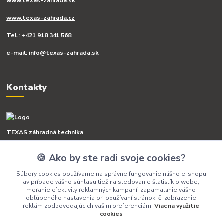
www.texas-zahrada.sk
www.texas-zahrada.cz
Tel.: +421 918 341 568
e-mail: info@texas-zahrada.sk
Kontakty
TEXAS záhradná technika
🍪 Ako by ste radi svoje cookies?
+421 918 341 568
(Po-Pia, 8-16 hod.)
Súbory cookies používame na správne fungovanie nášho e-shopu
av prípade vášho súhlasu tiež na sledovanie štatistík o webe,
info@texas-zahrada.sk
meranie efektivity reklamných kampaní, zapamätanie vášho
obľúbeného nastavenia pri používaní stránok, či zobrazenie
reklám zodpovedajúcich vašim preferenciám.
Viac na využitie
cookies