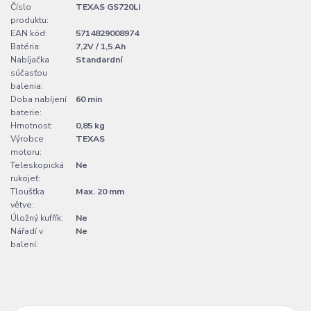
Číslo
TEXAS GS720Li
produktu:
EAN kód:
5714829008974
Batéria:
7,2V / 1,5 Ah
Nabíjačka
Standardní
súčasťou
balenia:
Doba nabíjení
60 min
baterie:
Hmotnost:
0,85 kg
Výrobce
TEXAS
motoru:
Teleskopická
Ne
rukojeť:
Tloušťka
Max. 20 mm
větve:
Úložný kufřík:
Ne
Nářadí v
Ne
balení: