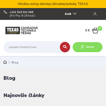
Oficiálny eshop dánskej záhradnej techniky TEXAS.
+421 918 341 568
EUR
(Po-Pia, 8-16 hod.)
0
0 €
Menu
Blog
Blog
Najnovšie články