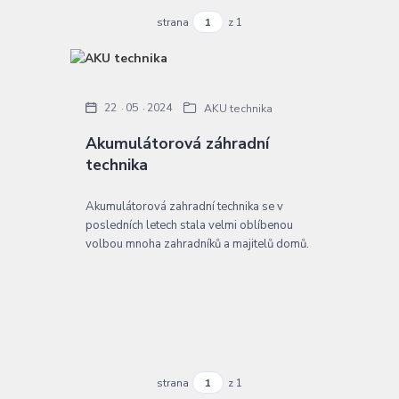
strana
z 1
22
05
2024
AKU technika
Akumulátorová záhradní
technika
Akumulátorová zahradní technika se v
posledních letech stala velmi oblíbenou
volbou mnoha zahradníků a majitelů domů.
strana
z 1