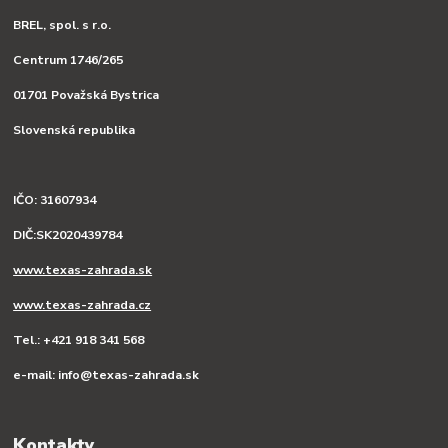
BREL, spol. s r.o.
Centrum 1746/265
01701 Považská Bystrica
Slovenská republika
IČO: 31607934
DIČ:SK2020439784
www.texas-zahrada.sk
www.texas-zahrada.cz
Tel.: +421 918 341 568
e-mail: info@texas-zahrada.sk
Kontakty