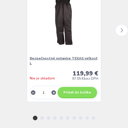
Bezpečnostné nohavice TEXAS veľkosť
3 okrúhle pil
L
119,99 €
Nie je skladom
Nie je sklado
97,55 €
bez DPH
Pridať do košíka