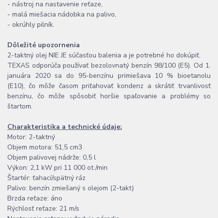
- nástroj na nastavenie reťaze,
- malá miešacia nádobka na palivo,
- okrúhly pilník.
Dôležité upozornenia
2-taktný olej NIE JE súčasťou balenia a je potrebné ho dokúpiť.
TEXAS odporúča používať bezolovnatý benzín 98/100 (E5). Od 1.
januára 2020 sa do 95-benzínu primiešava 10 % bioetanolu
(E10), čo môže časom priťahovať kondenz a skrátiť trvanlivosť
benzínu, čo môže spôsobiť horšie spaľovanie a problémy so
štartom.
Charakteristika a technické údaje:
Motor: 2-taktný
Objem motora: 51,5 cm3
Objem palivovej nádrže: 0,5 l
Výkon: 2,1 kW pri 11 000 ot./min
Štartér: ťahací/spätný ráz
Palivo: benzín zmiešaný s olejom (2-takt)
Brzda reťaze: áno
Rýchlosť reťaze: 21 m/s