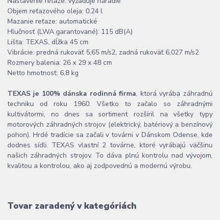
Nastavenie reťaze: vyžaduje náradie
Objem reťazového oleja: 0,24 l
Mazanie reťaze: automatické
Hlučnosť (LWA garantované): 115 dB(A)
Lišta: TEXAS, dĺžka 45 cm
Vibrácie: predná rukoväť 5,65 m/s2, zadná rukoväť 6,027 m/s2
Rozmery balenia: 26 x 29 x 48 cm
Netto hmotnosť: 6,8 kg
TEXAS je 100% dánska rodinná firma
, ktorá vyrába záhradnú
techniku od roku 1960. Všetko to začalo so záhradnými
kultivátormi, no dnes sa sortiment rozšíril na všetky typy
motorových záhradných strojov (elektrický, batériový a benzínový
pohon). Hrdé tradície sa začali v továrni v Dánskom Odense, kde
dodnes sídli. TEXAS vlastní 2 továrne, ktoré vyrábajú väčšinu
našich záhradných strojov. To dáva plnú kontrolu nad vývojom,
kvalitou a kontrolou, ako aj zodpovednú a modernú výrobu.
Tovar zaradený v kategóriách