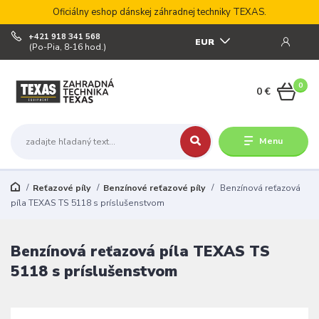
Oficiálny eshop dánskej záhradnej techniky TEXAS.
+421 918 341 568
EUR
(Po-Pia, 8-16 hod.)
0
0 €
Menu
Reťazové píly
Benzínové reťazové píly
Benzínová reťazová
píla TEXAS TS 5118 s príslušenstvom
Benzínová reťazová píla TEXAS TS
5118 s príslušenstvom