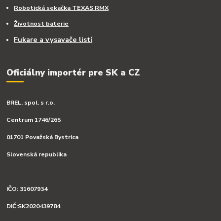
Robotická sekačka TEXAS RMX
Životnost baterie
Fukare a vysavače listí
Oficiálny importér pre SK a CZ
BREL, spol. s r.o.
Centrum 1746/265
01701 Považská Bystrica
Slovenská republika
IČO: 31607934
DIČ:SK2020439784