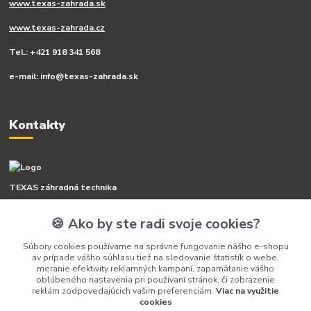
www.texas-zahrada.sk
www.texas-zahrada.cz
Tel.: +421 918 341 568
e-mail: info@texas-zahrada.sk
Kontakty
TEXAS záhradná technika
🍪 Ako by ste radi svoje cookies?
+421 918 341 568
(Po-Pia, 8-16 hod.)
Súbory cookies používame na správne fungovanie nášho e-shopu
av prípade vášho súhlasu tiež na sledovanie štatistík o webe,
info@texas-zahrada.sk
meranie efektivity reklamných kampaní, zapamätanie vášho
obľúbeného nastavenia pri používaní stránok, či zobrazenie
reklám zodpovedajúcich vašim preferenciám.
Viac na využitie
cookies