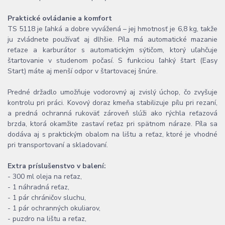
Praktické ovládanie a komfort
TS 5118 je ľahká a dobre vyvážená – jej hmotnosť je 6,8 kg, takže
ju zvládnete používať aj dlhšie. Píla má automatické mazanie
reťaze a karburátor s automatickým sýtičom, ktorý uľahčuje
štartovanie v studenom počasí. S funkciou ľahký štart (Easy
Start) máte aj menší odpor v štartovacej šnúre.
Predné držadlo umožňuje vodorovný aj zvislý úchop, čo zvyšuje
kontrolu pri práci. Kovový doraz kmeňa stabilizuje pílu pri rezaní,
a predná ochranná rukoväť zároveň slúži ako rýchla reťazová
brzda, ktorá okamžite zastaví reťaz pri spätnom náraze. Píla sa
dodáva aj s praktickým obalom na lištu a reťaz, ktoré je vhodné
pri transportovaní a skladovaní.
Extra príslušenstvo v balení:
- 300 ml oleja na reťaz,
- 1 náhradná reťaz,
- 1 pár chráničov sluchu,
- 1 pár ochranných okuliarov,
- puzdro na lištu a reťaz,