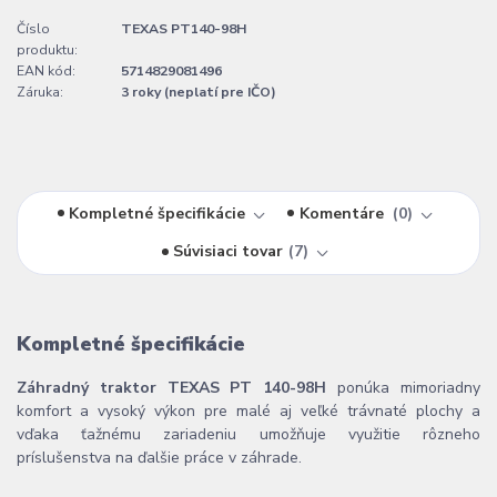
Číslo
TEXAS PT140-98H
produktu:
EAN kód:
5714829081496
Záruka:
3 roky (neplatí pre IČO)
Kompletné špecifikácie
Komentáre
0
Súvisiaci tovar
7
Kompletné špecifikácie
Záhradný traktor TEXAS PT 140-98H
ponúka mimoriadny
komfort a vysoký výkon pre malé aj veľké trávnaté plochy a
vďaka ťažnému zariadeniu umožňuje využitie rôzneho
príslušenstva na ďalšie práce v záhrade.