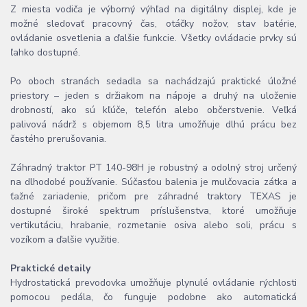
Z miesta vodiča je výborný výhľad na digitálny displej, kde je
možné sledovať pracovný čas, otáčky nožov, stav batérie,
ovládanie osvetlenia a ďalšie funkcie. Všetky ovládacie prvky sú
ľahko dostupné.
Po oboch stranách sedadla sa nachádzajú praktické úložné
priestory – jeden s držiakom na nápoje a druhý na uloženie
drobností, ako sú kľúče, telefón alebo občerstvenie. Veľká
palivová nádrž s objemom 8,5 litra umožňuje dlhú prácu bez
častého prerušovania.
Záhradný traktor PT 140-98H je robustný a odolný stroj určený
na dlhodobé používanie. Súčasťou balenia je mulčovacia zátka a
ťažné zariadenie, pričom pre záhradné traktory TEXAS je
dostupné široké spektrum príslušenstva, ktoré umožňuje
vertikutáciu, hrabanie, rozmetanie osiva alebo soli, prácu s
vozíkom a ďalšie využitie.
Praktické detaily
Hydrostatická prevodovka umožňuje plynulé ovládanie rýchlosti
pomocou pedála, čo funguje podobne ako automatická