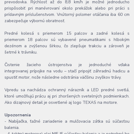
prevodovka. Rýchlosť až do 8,8 km/h je možné jednoducho
prispôsobiť pri manévrovaní okolo prekážok alebo pri práci s
prídavným príslušenstvom. Vnútorný polomer otáčania iba 60 cm
zabezpečuje výbornú obratnosť.
Predné kolesá s priemerom 15 palcov a zadné kolesá s
priemerom 18 palcov sú vybavené pneumatikami s hlbokým
dezénom a zvýšenou šírkou, čo zlepšuje trakciu a zároveň je
šetrné k trávniku.
Čistenie žacieho ústrojenstva je jednoduché vďaka
integrovanej prípojke na vodu – stačí pripojiť záhradnú hadicu a
spustiť motor, nože následne odstránia väčšinu zvyškov trávy.
Vpredu sa nachádza ochranný nárazník a LED predné svetlá,
ktoré umožňujú prácu aj pri zhoršených svetelných podmienkach.
Ako dizajnový detail je osvetlené aj logo TEXAS na motore.
Upozornenia
- Nabíjačka, ťažné zariadenie a mulčovacia zátka sú súčasťou
balenia.
- 4-taktný motorový olej NIE JE súčasťou balenia a je potrebné ho