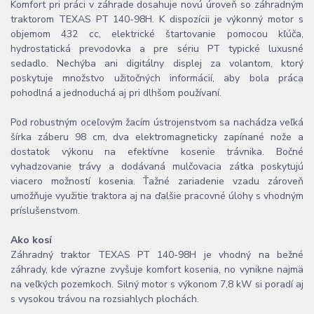
Komfort pri práci v záhrade dosahuje novú úroveň so záhradným
traktorom TEXAS PT 140-98H. K dispozícii je výkonný motor s
objemom 432 cc, elektrické štartovanie pomocou kľúča,
hydrostatická prevodovka a pre sériu PT typické luxusné
sedadlo. Nechýba ani digitálny displej za volantom, ktorý
poskytuje množstvo užitočných informácií, aby bola práca
pohodlná a jednoduchá aj pri dlhšom používaní.
Pod robustným oceľovým žacím ústrojenstvom sa nachádza veľká
šírka záberu 98 cm, dva elektromagneticky zapínané nože a
dostatok výkonu na efektívne kosenie trávnika. Bočné
vyhadzovanie trávy a dodávaná mulčovacia zátka poskytujú
viacero možností kosenia. Ťažné zariadenie vzadu zároveň
umožňuje využitie traktora aj na ďalšie pracovné úlohy s vhodným
príslušenstvom.
Ako kosí
Záhradný traktor TEXAS PT 140-98H je vhodný na bežné
záhrady, kde výrazne zvyšuje komfort kosenia, no vynikne najmä
na veľkých pozemkoch. Silný motor s výkonom 7,8 kW si poradí aj
s vysokou trávou na rozsiahlych plochách.