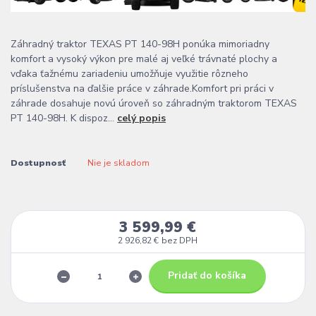
Záhradný traktor TEXAS PT 140-98H ponúka mimoriadny
komfort a vysoký výkon pre malé aj veľké trávnaté plochy a
vďaka ťažnému zariadeniu umožňuje využitie rôzneho
príslušenstva na ďalšie práce v záhrade.Komfort pri práci v
záhrade dosahuje novú úroveň so záhradným traktorom TEXAS
PT 140-98H. K dispoz...
celý popis
Dostupnosť
Nie je skladom
3 599,99 €
2 926,82 €
bez DPH
Pridať do košíka