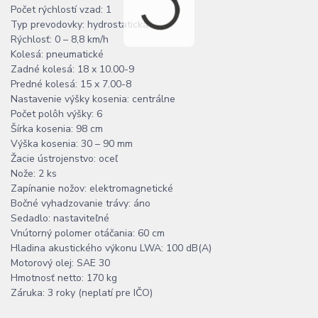
Počet rýchlostí vzad: 1
Typ prevodovky: hydrostatická
Rýchlosť: 0 – 8,8 km/h
Kolesá: pneumatické
Zadné kolesá: 18 x 10.00-9
Predné kolesá: 15 x 7.00-8
Nastavenie výšky kosenia: centrálne
Počet polôh výšky: 6
Šírka kosenia: 98 cm
Výška kosenia: 30 – 90 mm
Žacie ústrojenstvo: oceľ
Nože: 2 ks
Zapínanie nožov: elektromagnetické
Bočné vyhadzovanie trávy: áno
Sedadlo: nastaviteľné
Vnútorný polomer otáčania: 60 cm
Hladina akustického výkonu LWA: 100 dB(A)
Motorový olej: SAE 30
Hmotnosť netto: 170 kg
Záruka: 3 roky (neplatí pre IČO)