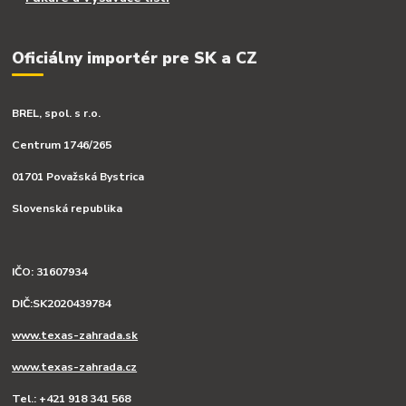
Oficiálny importér pre SK a CZ
BREL, spol. s r.o.
Centrum 1746/265
01701 Považská Bystrica
Slovenská republika
IČO: 31607934
DIČ:SK2020439784
www.texas-zahrada.sk
www.texas-zahrada.cz
Tel.: +421 918 341 568