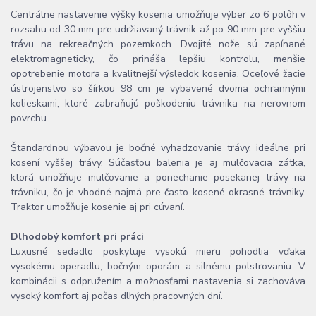
Centrálne nastavenie výšky kosenia umožňuje výber zo 6 polôh v
rozsahu od 30 mm pre udržiavaný trávnik až po 90 mm pre vyššiu
trávu na rekreačných pozemkoch. Dvojité nože sú zapínané
elektromagneticky, čo prináša lepšiu kontrolu, menšie
opotrebenie motora a kvalitnejší výsledok kosenia. Oceľové žacie
ústrojenstvo so šírkou 98 cm je vybavené dvoma ochrannými
kolieskami, ktoré zabraňujú poškodeniu trávnika na nerovnom
povrchu.
Štandardnou výbavou je bočné vyhadzovanie trávy, ideálne pri
kosení vyššej trávy. Súčasťou balenia je aj mulčovacia zátka,
ktorá umožňuje mulčovanie a ponechanie posekanej trávy na
trávniku, čo je vhodné najmä pre často kosené okrasné trávniky.
Traktor umožňuje kosenie aj pri cúvaní.
Dlhodobý komfort pri práci
Luxusné sedadlo poskytuje vysokú mieru pohodlia vďaka
vysokému operadlu, bočným oporám a silnému polstrovaniu. V
kombinácii s odpružením a možnosťami nastavenia si zachováva
vysoký komfort aj počas dlhých pracovných dní.