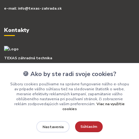
e-mail: info@texas-zahrada.sk
Kontakty
TEXAS záhradná technika
🍪 Ako by ste radi svoje cookies?
+421 918 341 568
(Po-Pia, 8-16 hod.)
Súbory cookies používame na správne fungovanie nášho e-shopu
av prípade vášho súhlasu tiež na sledovanie štatistík o webe,
info@texas-zahrada.sk
meranie efektivity reklamných kampaní, zapamätanie vášho
obľúbeného nastavenia pri používaní stránok, či zobrazenie
reklám zodpovedajúcich vašim preferenciám.
Viac na využitie
cookies
Súhlasím
Nastavenia
BREL spol. s r. o.