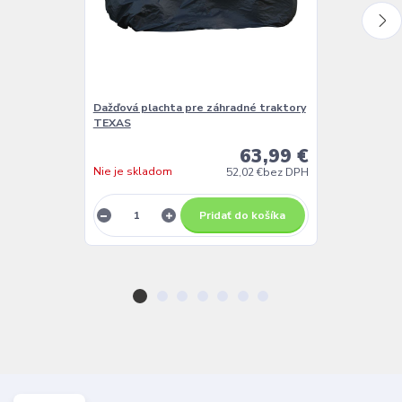
Dažďová plachta pre záhradné traktory
Malý vyklápac
TEXAS
63,99 €
Nie je skladom
Nie je sklado
52,02 €
bez DPH
Pridať do košíka