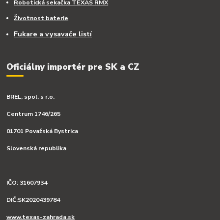
Robotická sekačka TEXAS RMX
Životnost baterie
Fukare a vysavače listí
Oficiálny importér pre SK a CZ
BREL, spol. s r.o.
Centrum 1746/265
01701 Považská Bystrica
Slovenská republika
IČO: 31607934
DIČ:SK2020439784
www.texas-zahrada.sk