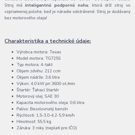
Stroj má
inteligentnú podpornú nohu
, ktorá drží stroj vo
vzpriamenej polohe, keď je náradie odstránené. Stroj je dodávaný
bez motorového oleja!
Charakteristika a technické údaje:
Výrobca motora: Texas
Model motora: TG725S
Typ motora: 4-takt
Objem zdvihu: 212 ccm
Objem nádrže: 3,6 litra
Výkon: 4,0 kW pri 3600 ot./min.
Štartér: Ťahací štartér
Motorový olej: SAE 30
Kapacita motorového oleja: 0,6 litra
Palivo: Bezolovnatý benzín
Rýchlosti: 1,5-3,0-4,2-5,9 km/h
Hmotnosť: 55,5 kg
Záruka: 3 roky (neplatí pre IČO)