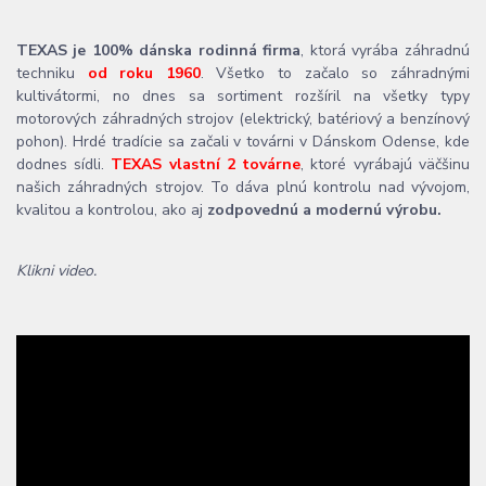
TEXAS je 100% dánska rodinná firma
, ktorá vyrába záhradnú
techniku
od roku 1960
. Všetko to začalo so záhradnými
kultivátormi, no dnes sa sortiment rozšíril na všetky typy
motorových záhradných strojov (elektrický, batériový a benzínový
pohon). Hrdé tradície sa začali v továrni v Dánskom Odense, kde
dodnes sídli.
TEXAS vlastní 2 továrne
, ktoré vyrábajú väčšinu
našich záhradných strojov. To dáva plnú kontrolu nad vývojom,
kvalitou a kontrolou, ako aj
zodpovednú a modernú výrobu.
Klikni video.