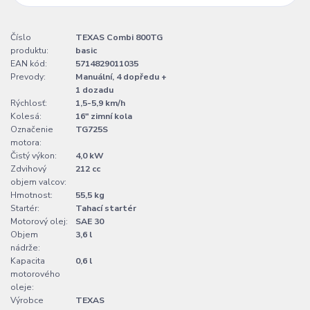
Číslo
TEXAS Combi 800TG
produktu:
basic
EAN kód:
5714829011035
Prevody:
Manuální, 4 dopředu +
1 dozadu
Rýchlosť:
1,5-5,9 km/h
Kolesá:
16" zimní kola
Označenie
TG725S
motora:
Čistý výkon:
4,0 kW
Zdvihový
212 cc
objem valcov:
Hmotnost:
55,5 kg
Startér:
Tahací startér
Motorový olej:
SAE 30
Objem
3,6 l
nádrže:
Kapacita
0,6 l
motorového
oleje:
Výrobce
TEXAS