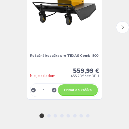
Rotačná kosačka pre TEXAS Combi 800
Snehová fréz
559,99 €
Nie je skladom
Nie je sklado
455,28 €
bez DPH
Pridať do košíka