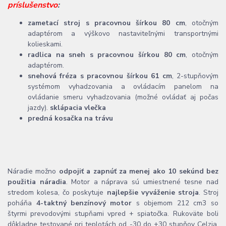
príslušenstvo
:
zametací stroj s pracovnou šírkou 80 cm
, otočným
adaptérom a výškovo nastaviteľnými transportnými
kolieskami.
radlica na sneh s pracovnou šírkou 80 cm
, otočným
adaptérom.
snehová fréza s pracovnou šírkou 61 cm
, 2-stupňovým
systémom vyhadzovania a ovládacím panelom na
ovládanie smeru vyhadzovania (možné ovládať aj počas
jazdy).
sklápacia vlečka
predná kosačka na trávu
Náradie možno
odpojiť a zapnúť za menej ako 10 sekúnd bez
použitia náradia
. Motor a náprava sú umiestnené tesne nad
stredom kolesa, čo poskytuje
najlepšie vyváženie stroja
. Stroj
poháňa
4-taktný benzínový motor
s objemom 212 cm3 so
štyrmi prevodovými stupňami vpred + spiatočka. Rukoväte boli
dôkladne testované pri teplotách od -30 do +30 stupňov Celzia.