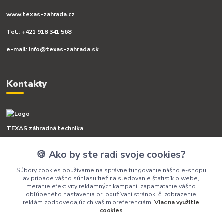
www.texas-zahrada.cz
Tel.: +421 918 341 568
e-mail: info@texas-zahrada.sk
Kontakty
TEXAS záhradná technika
🍪 Ako by ste radi svoje cookies?
+421 918 341 568
(Po-Pia, 8-16 hod.)
Súbory cookies používame na správne fungovanie nášho e-shopu
av prípade vášho súhlasu tiež na sledovanie štatistík o webe,
info@texas-zahrada.sk
meranie efektivity reklamných kampaní, zapamätanie vášho
obľúbeného nastavenia pri používaní stránok, či zobrazenie
reklám zodpovedajúcich vašim preferenciám.
Viac na využitie
cookies