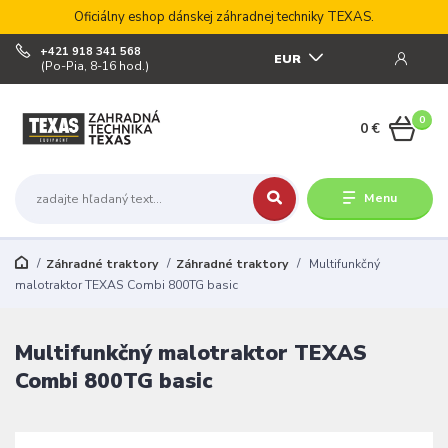
Oficiálny eshop dánskej záhradnej techniky TEXAS.
+421 918 341 568
EUR
(Po-Pia, 8-16 hod.)
0
0 €
Menu
Záhradné traktory
Záhradné traktory
Multifunkčný
malotraktor TEXAS Combi 800TG basic
Multifunkčný malotraktor TEXAS
Combi 800TG basic